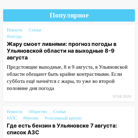
15:34
После вмешательства
Популярное
прокуратуры в селах Ульяновской
области привели в порядок детские
площадки
Новости
Статьи
#погода
15:27
Прокуратура проверяет
Жару смоет ливнями: прогноз погоды в
капремонт школы в селе Кивать
Ульяновской области на выходные 8-9
августа
15:08
В Кузоватово после прокурорской
проверки обновили разметку на
Предстоящие выходные, 8 и 9 августа, в Ульяновской
пешеходных переходах
области обещают быть крайне контрастными. Если
суббота ещё начнётся с жары, то уже во второй
14:40
На проспекте Гая в Ульяновске
половине дня погода
запретили остановку автомобилей на
50-метровом участке
07.08.2026
14:22
В Новом городе 8 августа пройдет
Новости
Общество
Статьи
большой фестиваль «Наше время» с
#АЗС
#бензин
#топливный кризис
мотофристайлом и концертом
Где есть бензин в Ульяновске 7 августа:
«Мураками»
список АЗС