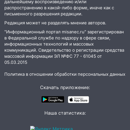
дальнейшему воспроизведению и/или
03:30
Гороскоп на 7 августа: пятница
распространению в какой-либо форме, иначе как с
принесет прилив творческой энергии и
письменного разрешения редакции.
отличные шансы исправить старые
Редакция может не разделять мнение авторов.
ошибки
"Информационный портал misanec.ru" зарегистрирован
06.08.2026
в Федеральной службе по надзору в сфере связи,
23:20
информационных технологий и массовых
Прогноз погоды на 7 августа в
коммуникаций. Свидетельство о регистрации средства
Ульяновской области
массовой информации ЭЛ №ФС 77 - 61045 от
20:04
Ульяновцев приглашают на забег,
05.03.2015
посвящённый Дню воздушного флота
России
Политика в отношении обработки персональных данных
19:12
В Ульяновской области
Скачать приложение:
руководителя частной компании
наказали за сокрытие прошлого своего
сотрудник
Наша статистика:
18:02
В Ульяновск едут звезды
баскетбола!