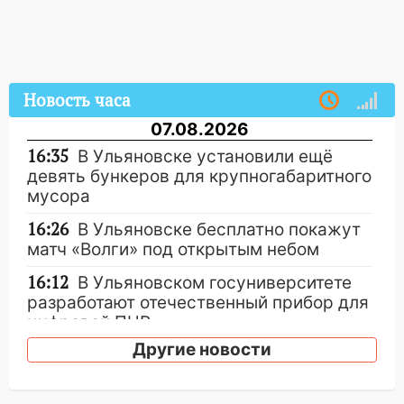
Новость часа
07.08.2026
16:35
В Ульяновске установили ещё
девять бункеров для крупногабаритного
мусора
16:26
В Ульяновске бесплатно покажут
матч «Волги» под открытым небом
16:12
В Ульяновском госуниверситете
разработают отечественный прибор для
цифровой ПЦР
Другие новости
15:47
Ульяновцы могут вернуть деньги
за абонементы закрывшегося фитнес-
клуба «Рекорд-Fitness»