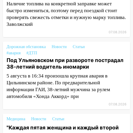
14:04
Жару смоет ливнями: прогноз
Наличие топлива на конкретной заправке может
погоды в Ульяновской области на
быстро измениться, поэтому перед поездкой стоит
выходные 8-9 августа
проверять свежесть отметки и нужную марку топлива.
Заволжский
13:30
В Ульяновске транспортные
полицейские проведут акцию «Час
07.08.2026
пассажира»
Дорожная обстановка
Новости
Статьи
13:20
В Ульяновске за один день
#авария
#ДТП
обокрали женщину на пляже и
Под Ульяновском при развороте пострадал
подростка в сквере
38-летний водитель иномарки
13:01
В Димитровграде мужчина
5 августа в 16:34 произошла крупная авария в
выбросил из машины страйкбольную
Цильнинском районе. По предварительной
гранату: его задержали
информации ГАИ, 38-летний мужчина за рулем
автомобиля «Хонда Аккорд» при
12:34
На Ульяновскую область
надвигается сильнейшая непогода: град
07.08.2026
и шквал до 27 м/с
Медицина
Новости
Статьи
12:31
Ульяновец хотел купить иномарку
"Каждая пятая женщина и каждый второй
из Европы и потерял 760 тысяч рублей