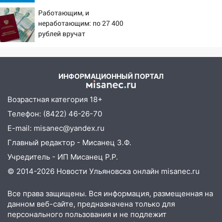
09:41
Причины, источник,
Диана Шурыгина уверовала в
Работающим, и
откуда был громкий
Бога в СИЗО
неработающим: по 27 400
хлопок
09:35
рублей вручат
В Ульяновске директора фирмы
пенсионерам в сентябре -
будут судить за неуплату налогов на 48
PrimaMedia.ru
млн рублей
08:22
Подросток на питбайке сбил
ИНФОРМАЦИОННЫЙ ПОРТАЛ
велосипедистку: пострадали двое
Возрастная категория 18+
07:20
Жара возвращается: ожидается
Телефон: (8422) 46-26-70
знойный и сухой четверг
E-mail: misanec@yandex.ru
06:00
Под Ульяновском при развороте
Главный редактор - Мисанец З.Ф.
пострадал 38-летний водитель
иномарки
Учредитель - ИП Мисанец Р.Р.
© 2014-2026 Новости Ульяновска онлайн
misanec.ru
05:00
«Каждая пятая женщина и каждый
второй мужчина в мире сталкиваются с
Все права защищены. Вся информация, размещенная на
алопецией»: врач рассказал, чем может
данном веб-сайте, предназначена только для
быть вызвано облысение и как с этим
персонального пользования и не подлежит
справиться