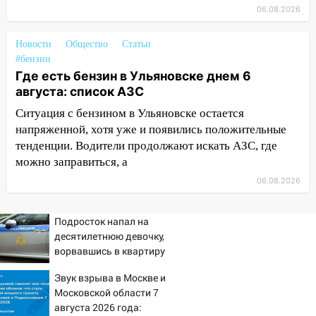
11:20
Ульяновская шахматистка
06.08.2026
Валерия Клейменова выиграла два
золота в составе сборной мира
Новости
Общество
Статьи
#бензин
11:16
В Ульяновске открыли памятную
Где есть бензин в Ульяновске днем 6
доску декабристу Кондратию Рылееву
августа: список АЗС
10:40
В Ульяновске спасатели ночью
Ситуация с бензином в Ульяновске остается
нашли потерявшегося в заброшенных
напряженной, хотя уже и появились положительные
садах 79-летнего мужчину
тенденции. Водители продолжают искать АЗС, где
можно заправиться, а
10:26
На нескольких улицах Ульяновска
временно отключили холодную воду
06.08.2026
10:14
В Ульяновске двоих участников
Подросток напал на
коррупционной схемы при ЦГКБ
десятилетнюю девочку,
отправили в колонию на 7 и 8 лет
ворвавшись в квартиру
09:52
Ночью беспилотники сбили над
Звук взрыва в Москве и
соседними Татарстаном и Саратовской
Московской области 7
областью
августа 2026 года: