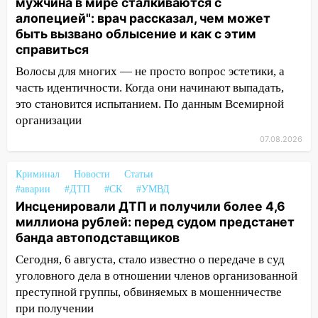
мужчина в мире сталкиваются с
12:20
В Чердаклинском районе
алопецией": врач рассказал, чем может
столкнулись «Лада» и Chevrolet:
быть вызвано облысение и как с этим
пострадал 14-летний подросток
справиться
Волосы для многих — не просто вопрос эстетики, а
12:00
Где есть бензин в Ульяновске 7
часть идентичности. Когда они начинают выпадать,
августа: список АЗС
это становится испытанием. По данным Всемирной
11:50
Заснул рядом с ребёнком и
организации
случайно задушил его: суд вынес
07.08.2026
приговор
11:38
В Ленинском районе пожар
Криминал
Новости
Статьи
полностью уничтожил дачный дом и
#аварии
#ДТП
#СК
#УМВД
сарай
Инсценировали ДТП и получили более 4,6
миллиона рублей: перед судом предстанет
11:38
В Госдуме предложили отменить
банда автоподставщиков
ЕГЭ с 2027 года
Сегодня, 6 августа, стало известно о передаче в суд
11:25
В Ульяновске ИИ будет выявлять
уголовного дела в отношении членов организованной
нарушителей на контейнерных
преступной группы, обвиняемых в мошенничестве
площадках
при получении