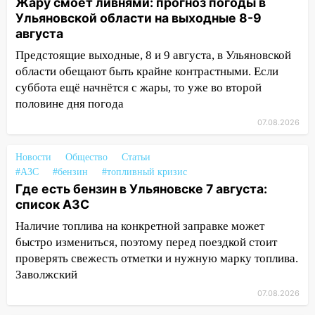
Жару смоет ливнями: прогноз погоды в
курьера: крупная авария в Ульяновске
Ульяновской области на выходные 8-9
15:15
Проводил до квартиры и ограбил:
августа
новый кавалер женщины оказался
Предстоящие выходные, 8 и 9 августа, в Ульяновской
рецидивистом
области обещают быть крайне контрастными. Если
14:26
В Ульяновске ограничат движение
суббота ещё начнётся с жары, то уже во второй
по улице Ефремова
половине дня погода
07.08.2026
14:23
67% ульяновцев готовы
передумать увольняться, если им
повысят зарплату
Новости
Общество
Статьи
#АЗС
#бензин
#топливный кризис
14:01
Инсценировали ДТП и получили
Где есть бензин в Ульяновске 7 августа:
более 4,6 миллиона рублей: перед
список АЗС
судом предстанет банда
Наличие топлива на конкретной заправке может
автоподставщиков
быстро измениться, поэтому перед поездкой стоит
13:36
В Инзе произошел крупный пожар
проверять свежесть отметки и нужную марку топлива.
Заволжский
13:00
В суде защитили репутацию
07.08.2026
мужчины, которого необоснованно
обвиняли в жестоком обращении с