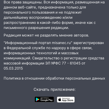
Все права защищены. Вся информация, размещенная на
экстрим: в Ульяновске пройдет
данном веб-сайте, предназначена только для
большой фестиваль «Наше время»
персонального пользования и не подлежит
дальнейшему воспроизведению и/или
17:30
Где есть бензин в Ульяновске 5
распространению в какой-либо форме, иначе как с
августа после рабочего дня: список АЗС
письменного разрешения редакции.
17:05
«Обыск» по видеосвязи: в
Редакция может не разделять мнение авторов.
Ульяновске задержали 19-летнюю
"Информационный портал misanec.ru" зарегистрирован
сообщницу мошенников
в Федеральной службе по надзору в сфере связи,
16:12
Едва не перерезал горло: в
информационных технологий и массовых
коммуникаций. Свидетельство о регистрации средства
Вешкайме посиделки с судимым
массовой информации ЭЛ №ФС 77 - 61045 от
знакомым закончились для женщины
05.03.2015
больницей
16:06
18-летняя девушка без прав
Политика в отношении обработки персональных данных
перевернулась на мопеде и попала в
больницу
Скачать приложение:
15:59
Ульяновец отдал более 14
миллионов рублей за криминальное
покровительство