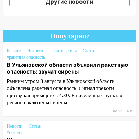
Другие новости
18:02
В Ульяновск едут звезды
баскетбола!
17:08
Ульяновский областной суд
оставил в силе приговор руководству
Популярное
«УльяновскФармации» за махинации на
3,2 млн рублей
Важное
Новости
Происшествия
Статьи
16:09
Ветераны легкой атлетики из
#ракетная опасность
В Ульяновской области объявили ракетную
Ульяновска успешно выступили на
опасность: звучат сирены
Чемпионате России
Ранним утром 8 августа в Ульяновской области
16:02
В Ульяновской области убрали
объявлена ракетная опасность. Сигнал тревоги
более 28% площадей зерновых и
прозвучал примерно в 4:30. В населённых пунктах
зернобобовых культур
региона включены сирены
15:51
Бросила кирпич в жену брата: в
08.08.2026
Ульяновской области завели дело на
агрессивную женщину
Новости
Статьи
15:47
На улице Радищева сбили
#погода