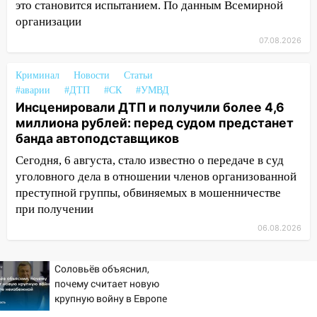
это становится испытанием. По данным Всемирной
днем 6 августа: список АЗС
организации
10:16
Внимание! В Ульяновской области
07.08.2026
объявлена ракетная опасность
10:00
Криминал
В Старомайнском районе утонул
Новости
Статьи
#аварии
#ДТП
#СК
#УМВД
51-летний мужчина
Инсценировали ДТП и получили более 4,6
09:50
В Ульяновске черный коршун
миллиона рублей: перед судом предстанет
застрял в тепловозе
банда автоподставщиков
09:44
Сегодня, 6 августа, стало известно о передаче в суд
Ульяновские спасатели помогли
юному велосипедисту на улице
уголовного дела в отношении членов организованной
Чернышевского
преступной группы, обвиняемых в мошенничестве
при получении
08:21
В Заволжском районе украли два
06.08.2026
велосипеда
07:18
В Ульяновск идет
Соловьёв объяснил,
тридцатиградусная жара: какая будет
почему считает новую
погода в четверг
крупную войну в Европе
неизбежной