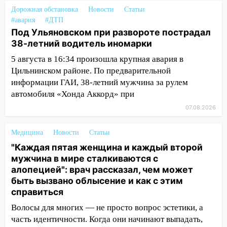
животными
Дорожная обстановка
Новости
Статьи
#авария
#ДТП
12:28
Миллион на «льготниках»: в
Под Ульяновском при развороте пострадал
Ульяновской области перевозчик
38-летний водитель иномарки
провернул хитрую схему с чужими
5 августа в 16:34 произошла крупная авария в
проездными
Цильнинском районе. По предварительной
12:10
Ульяновский алиментщик накопил
информации ГАИ, 38-летний мужчина за рулем
120 тысяч долга
автомобиля «Хонда Аккорд» при
07.08.2026
11:49
Снят режим «Ракетная
опасность» на территории Ульяновской
области
Медицина
Новости
Статьи
"Каждая пятая женщина и каждый второй
11:30
Кабмин РФ разрешил до 1 июля
мужчина в мире сталкиваются с
2027 года импорт, выпуск и обращение
алопецией": врач рассказал, чем может
бензина Евро 2, Евро 3, Евро 4
быть вызвано облысение и как с этим
справиться
11:12
Соцсети: на Рябикова автомобиль
врезался в забор
Волосы для многих — не просто вопрос эстетики, а
часть идентичности. Когда они начинают выпадать,
10:27
Где есть бензин в Ульяновске