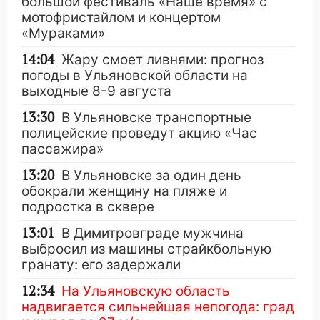
большой фестиваль «Наше время» с
мотофристайлом и концертом
«Мураками»
14:04
Жару смоет ливнями: прогноз
погоды в Ульяновской области на
выходные 8-9 августа
13:30
В Ульяновске транспортные
полицейские проведут акцию «Час
пассажира»
13:20
В Ульяновске за один день
обокрали женщину на пляже и
подростка в сквере
13:01
В Димитровграде мужчина
выбросил из машины страйкбольную
гранату: его задержали
12:34
На Ульяновскую область
надвигается сильнейшая непогода: град