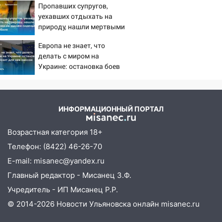
06:00
Четыре года борьбы: ульяновские
Пропавших супругов,
юристы помогли женщине засудить УК
уехавших отдыхать на
за плесень на стенах
природу, нашли мертвыми
на заднем сиденье
05:00
Кому 6 августа звезды сулят
Европа не знает, что
автомобиля
прибыль, а кому — испытания на
делать с миром на
прочность
Украине: остановка боев
грозит для нее хаосом
05.08.2026
22:58
Соцсети: на проспекте Тюленева
ДТП с мотоциклистом
ИНФОРМАЦИОННЫЙ ПОРТАЛ
20:22
Мошенники обманули 92-летнюю
Возрастная категория 18+
жительницу Ульяновской области
Телефон: (8422) 46-26-70
19:14
Житель Ульяновской области
E-mail: misanec@yandex.ru
подвез троих незнакомцев на трассе и
заработал уголовное дело
Главный редактор - Мисанец З.Ф.
Учредитель - ИП Мисанец Р.Р.
18:14
Прогноз погоды на 6 августа в
Ульяновской области
© 2014-2026 Новости Ульяновска онлайн
misanec.ru
18:00
Мотофристайл, рок и силовой