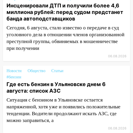
агрессивную женщину
Инсценировали ДТП и получили более 4,6
миллиона рублей: перед судом предстанет
15:47
На улице Радищева сбили
банда автоподставщиков
курьера: крупная авария в Ульяновске
Сегодня, 6 августа, стало известно о передаче в суд
15:15
Проводил до квартиры и ограбил:
уголовного дела в отношении членов организованной
новый кавалер женщины оказался
преступной группы, обвиняемых в мошенничестве
рецидивистом
при получении
14:26
В Ульяновске ограничат движение
06.08.2026
по улице Ефремова
Новости
Общество
Статьи
14:23
67% ульяновцев готовы
#бензин
передумать увольняться, если им
Где есть бензин в Ульяновске днем 6
повысят зарплату
августа: список АЗС
14:01
Инсценировали ДТП и получили
Ситуация с бензином в Ульяновске остается
более 4,6 миллиона рублей: перед
напряженной, хотя уже и появились положительные
судом предстанет банда
тенденции. Водители продолжают искать АЗС, где
автоподставщиков
можно заправиться, а
13:36
В Инзе произошел крупный пожар
06.08.2026