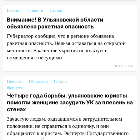
13:00
В суде защитили репутацию
Важное
Новости
Статьи
мужчины, которого необоснованно
обвиняли в жестоком обращении с
Внимание! В Ульяновской области
животными
объявлена ракетная опасность
Губернатор сообщил, что в регионе объявлена
12:28
Миллион на «льготниках»: в
ракетная опасность. Нельзя оставаться на открытой
Ульяновской области перевозчик
местности. В качестве укрытия используйте
провернул хитрую схему с чужими
помещения с несущими
проездными
06.08.2026
12:10
Ульяновский алиментщик накопил
120 тысяч долга
Новости
Общество
Статьи
11:49
Снят режим «Ракетная
#юристы
опасность» на территории Ульяновской
Четыре года борьбы: ульяновские юристы
области
помогли женщине засудить УК за плесень на
стенах
11:30
Кабмин РФ разрешил до 1 июля
Зачастую людям, оказавшимся в затруднительном
2027 года импорт, выпуск и обращение
положении, не справиться в одиночку, и они
бензина Евро 2, Евро 3, Евро 4
обращаются к юристам. Эксперты Государственного
11:12
Соцсети: на Рябикова автомобиль