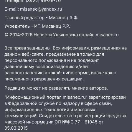
Телефон: (8422) 46-26-70
тридцатиградусная жара: какая будет
погода в четверг
E-mail: misanec@yandex.ru
Главный редактор - Мисанец З.Ф.
06:00
Четыре года борьбы: ульяновские
юристы помогли женщине засудить УК
Учредитель - ИП Мисанец Р.Р.
за плесень на стенах
© 2014-2026 Новости Ульяновска онлайн
misanec.ru
05:00
Кому 6 августа звезды сулят
Все права защищены. Вся информация, размещенная на
прибыль, а кому — испытания на
данном веб-сайте, предназначена только для
прочность
персонального пользования и не подлежит
05.08.2026
дальнейшему воспроизведению и/или
распространению в какой-либо форме, иначе как с
22:58
Соцсети: на проспекте Тюленева
письменного разрешения редакции.
ДТП с мотоциклистом
Редакция может не разделять мнение авторов.
20:22
Мошенники обманули 92-летнюю
"Информационный портал misanec.ru" зарегистрирован
жительницу Ульяновской области
в Федеральной службе по надзору в сфере связи,
19:14
Житель Ульяновской области
информационных технологий и массовых
подвез троих незнакомцев на трассе и
коммуникаций. Свидетельство о регистрации средства
заработал уголовное дело
массовой информации ЭЛ №ФС 77 - 61045 от
05.03.2015