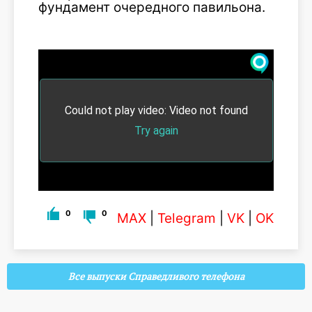
фундамент очередного павильона.
0
0
MAX
|
Telegram
|
VK
|
OK
Все выпуски Справедливого телефона