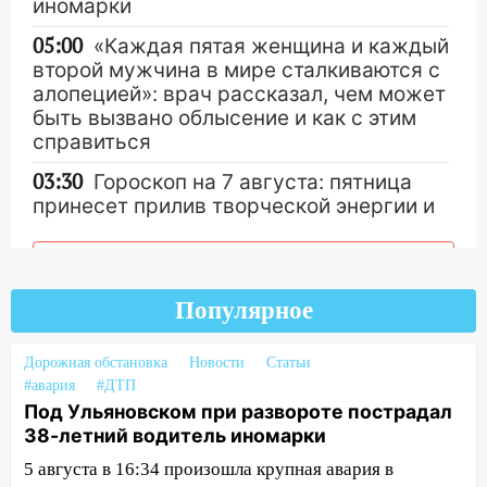
иномарки
05:00
«Каждая пятая женщина и каждый
второй мужчина в мире сталкиваются с
алопецией»: врач рассказал, чем может
быть вызвано облысение и как с этим
справиться
03:30
Гороскоп на 7 августа: пятница
принесет прилив творческой энергии и
отличные шансы исправить старые
ошибки
Другие новости
06.08.2026
Популярное
23:20
Прогноз погоды на 7 августа в
Ульяновской области
Дорожная обстановка
Новости
Статьи
20:04
Ульяновцев приглашают на забег,
#авария
#ДТП
посвящённый Дню воздушного флота
Под Ульяновском при развороте пострадал
России
38-летний водитель иномарки
5 августа в 16:34 произошла крупная авария в
19:12
В Ульяновской области