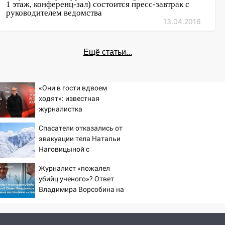
1 этаж, конференц-зал) состоится пресс-завтрак с
руководителем ведомства
13.04.2016
Ещё статьи...
«Они в гости вдвоем
ходят»: известная
журналистка
подтвердила роман
Спасатели отказались от
Бондарчука и Исаковой
эвакуации тела Натальи
Наговицыной с
семитысячника
Журналист «пожалел
убийц ученого»? Ответ
Владимира Ворсобина на
отклики читателей