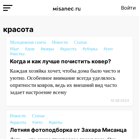
Войти
красота
Молодежная газета
Новости
Статьи
#быт
#дом
#ковры
#красота
#уборка
#уют
#чистка
Когда и как лучше почистить ковер?
Каждая хозяйка хочет, чтобы дома было чисто и
уютно. Особенное внимание всегда уделялось
опрятности ковров, ведь их внешний вид часто
задает настроение всему
10.08.2024
Новости
Статьи
#красота
#лето
#цветы
Летняя фотоподборка от Захара Мисанца