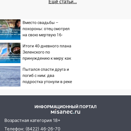
Ещё статьи...
Вместо свадьбы –
похороны: отец смотрел
на свою мертвую 16-
летнюю дочь и не мог
Итоги 40-дневного плана
сдержать слезы
Зеленского по
принуждению к миру: как
ответила Россия, полный
Пытался спасти друга и
разбор провала операции
погиб с ним: два
Украины от военкора
подростка утонули в реке
Коца
08/08/2026 – Новости
ИНФОРМАЦИОННЫЙ ПОРТАЛ
Возрастная категория 18+
Телефон: (8422) 46-26-70