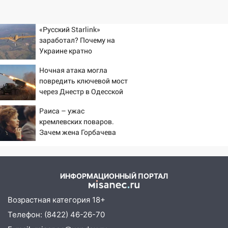
«Русский Starlink»
заработал? Почему на
Украине кратно
увеличилась точность
Ночная атака могла
попаданий по объектам
повредить ключевой мост
ВСУ
через Днестр в Одесской
области
Раиса – ужас
кремлевских поваров.
Зачем жена Горбачева
требовала пять видов
каши каждое утро?
ИНФОРМАЦИОННЫЙ ПОРТАЛ
Возрастная категория 18+
Телефон: (8422) 46-26-70