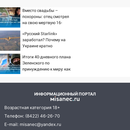
Вместо свадьбы –
похороны: отец смотрел
на свою мертвую 16-
летнюю дочь и не мог
«Русский Starlink»
сдержать слезы
заработал? Почему на
Украине кратно
увеличилась точность
Итоги 40-дневного плана
попаданий по объектам
Зеленского по
ВСУ
принуждению к миру: как
ответила Россия, полный
разбор провала операции
Украины от военкора
Коца
ИНФОРМАЦИОННЫЙ ПОРТАЛ
Возрастная категория 18+
Телефон: (8422) 46-26-70
E-mail: misanec@yandex.ru