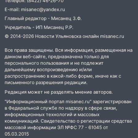
Телефон: (8422) 46-26-70
временно отключили холодную воду
E-mail: misanec@yandex.ru
10:14
В Ульяновске двоих участников
Главный редактор - Мисанец З.Ф.
коррупционной схемы при ЦГКБ
отправили в колонию на 7 и 8 лет
Учредитель - ИП Мисанец Р.Р.
© 2014-2026 Новости Ульяновска онлайн
misanec.ru
09:52
Ночью беспилотники сбили над
соседними Татарстаном и Саратовской
Все права защищены. Вся информация, размещенная на
областью
данном веб-сайте, предназначена только для
09:41
Диана Шурыгина уверовала в
персонального пользования и не подлежит
Бога в СИЗО
дальнейшему воспроизведению и/или
распространению в какой-либо форме, иначе как с
09:35
В Ульяновске директора фирмы
письменного разрешения редакции.
будут судить за неуплату налогов на 48
Редакция может не разделять мнение авторов.
млн рублей
"Информационный портал misanec.ru" зарегистрирован
08:22
Подросток на питбайке сбил
в Федеральной службе по надзору в сфере связи,
велосипедистку: пострадали двое
информационных технологий и массовых
коммуникаций. Свидетельство о регистрации средства
07:20
Жара возвращается: ожидается
массовой информации ЭЛ №ФС 77 - 61045 от
знойный и сухой четверг
05.03.2015