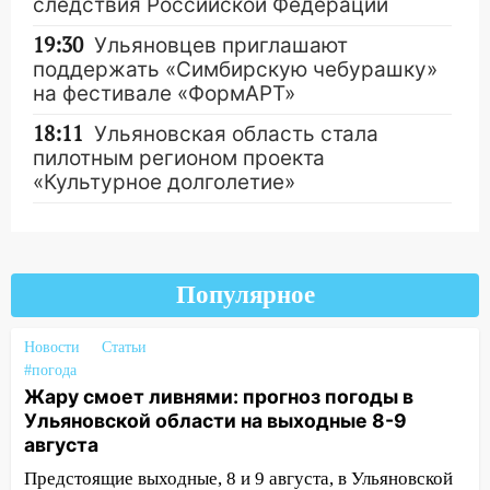
следствия Российской Федерации
19:30
Ульяновцев приглашают
поддержать «Симбирскую чебурашку»
на фестивале «ФормАРТ»
18:11
Ульяновская область стала
пилотным регионом проекта
«Культурное долголетие»
17:16
В реанимацию Ульяновской
областной больницы поступили шесть
Другие новости
новых аппаратов ИВЛ
Популярное
16:51
В Чердаклинском районе
ремонтируют дороги, ставят остановки
Новости
Статьи
и проводят новое освещение
#погода
Жару смоет ливнями: прогноз погоды в
16:35
В Ульяновске установили ещё
Ульяновской области на выходные 8-9
девять бункеров для крупногабаритного
августа
мусора
Предстоящие выходные, 8 и 9 августа, в Ульяновской
16:26
В Ульяновске бесплатно покажут