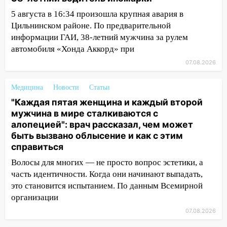
14:40
На проспекте Гая в Ульяновске
5 августа в 16:34 произошла крупная авария в
запретили остановку автомобилей на
Цильнинском районе. По предварительной
50-метровом участке
информации ГАИ, 38-летний мужчина за рулем
14:22
В Новом городе 8 августа пройдет
автомобиля «Хонда Аккорд» при
большой фестиваль «Наше время» с
07.08.2026
мотофристайлом и концертом
«Мураками»
Медицина
Новости
Статьи
14:04
Жару смоет ливнями: прогноз
"Каждая пятая женщина и каждый второй
погоды в Ульяновской области на
мужчина в мире сталкиваются с
выходные 8-9 августа
алопецией": врач рассказал, чем может
быть вызвано облысение и как с этим
13:30
В Ульяновске транспортные
справиться
полицейские проведут акцию «Час
Волосы для многих — не просто вопрос эстетики, а
пассажира»
часть идентичности. Когда они начинают выпадать,
13:20
В Ульяновске за один день
это становится испытанием. По данным Всемирной
обокрали женщину на пляже и
организации
подростка в сквере
07.08.2026
13:01
В Димитровграде мужчина