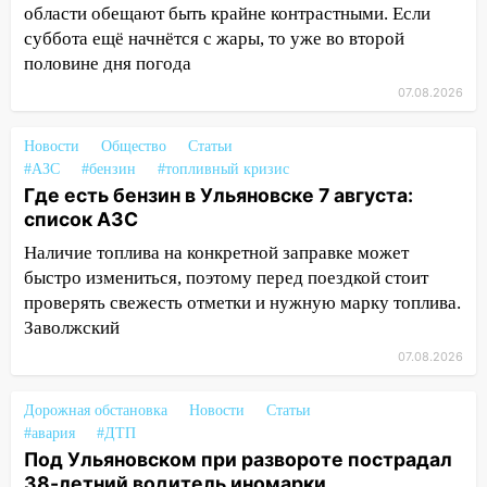
области обещают быть крайне контрастными. Если
матч «Волги» под открытым небом
суббота ещё начнётся с жары, то уже во второй
16:12
В Ульяновском госуниверситете
половине дня погода
разработают отечественный прибор для
07.08.2026
цифровой ПЦР
15:47
Новости
Ульяновцы могут вернуть деньги
Общество
Статьи
#АЗС
#бензин
#топливный кризис
за абонементы закрывшегося фитнес-
Где есть бензин в Ульяновске 7 августа:
клуба «Рекорд-Fitness»
список АЗС
15:34
После вмешательства
Наличие топлива на конкретной заправке может
прокуратуры в селах Ульяновской
быстро измениться, поэтому перед поездкой стоит
области привели в порядок детские
проверять свежесть отметки и нужную марку топлива.
площадки
Заволжский
15:27
Прокуратура проверяет
07.08.2026
капремонт школы в селе Кивать
15:08
Дорожная обстановка
В Кузоватово после прокурорской
Новости
Статьи
#авария
#ДТП
проверки обновили разметку на
Под Ульяновском при развороте пострадал
пешеходных переходах
38-летний водитель иномарки