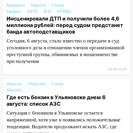
выбросил из машины страйкбольную
Криминал
Новости
Статьи
гранату: его задержали
#аварии
#ДТП
#СК
#УМВД
Инсценировали ДТП и получили более 4,6
12:34
На Ульяновскую область
миллиона рублей: перед судом предстанет
надвигается сильнейшая непогода: град
банда автоподставщиков
и шквал до 27 м/с
Сегодня, 6 августа, стало известно о передаче в суд
12:31
Ульяновец хотел купить иномарку
уголовного дела в отношении членов организованной
из Европы и потерял 760 тысяч рублей
преступной группы, обвиняемых в мошенничестве
при получении
12:20
В Чердаклинском районе
столкнулись «Лада» и Chevrolet:
06.08.2026
пострадал 14-летний подросток
Новости
Общество
Статьи
12:00
Где есть бензин в Ульяновске 7
#бензин
августа: список АЗС
Где есть бензин в Ульяновске днем 6
августа: список АЗС
11:50
Заснул рядом с ребёнком и
случайно задушил его: суд вынес
Ситуация с бензином в Ульяновске остается
приговор
напряженной, хотя уже и появились положительные
тенденции. Водители продолжают искать АЗС, где
11:38
В Ленинском районе пожар