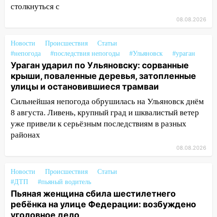
пытаются расчистить ливнёвки, не
столкнуться с
дождавшись коммунальщиков
08.08.2026
14:16
Шторм продолжает ломать город:
на улице Любови Шевцовой рухнул
Новости
Происшествия
Статьи
светофор
#непогода
#последствия непогоды
#Ульяновск
#ураган
Ураган ударил по Ульяновску: сорванные
14:14
Студента из Ульяновска обманули
крыши, поваленные деревья, затопленные
мошенники под видом преподавателя
улицы и остановившиеся трамваи
14:12
Куда жаловаться ульяновцам на
Сильнейшая непогода обрушилась на Ульяновск днём
упавшее дерево или затопленную улицу
8 августа. Ливень, крупный град и шквалистый ветер
после непогоды
уже привели к серьёзным последствиям в разных
районах
13:59
В Новом городе ураганным
ветром сорвало опалубку со
08.08.2026
строящегося дома
Новости
Происшествия
Статьи
13:54
В мэрии Ульяновска рассказали,
#ДТП
#пьяный водитель
как устраняют последствия мощного
Пьяная женщина сбила шестилетнего
шторма
ребёнка на улице Федерации: возбуждено
13:49
Стихия продолжает крушить
уголовное дело