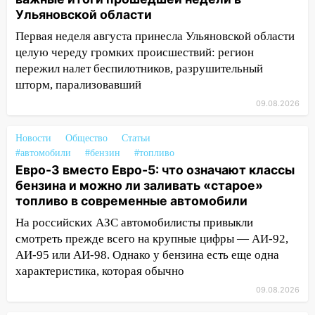
области днем 9 августа
Ульяновской области
05:05
День, когда всё может
Первая неделя августа принесла Ульяновской области
измениться: гороскоп на 9 августа —
целую череду громких происшествий: регион
три знака получат шанс, который нельзя
пережил налет беспилотников, разрушительный
упустить
шторм, парализовавший
08.08.2026
09.08.2026
20:10
Во время урагана в Ульяновске на
Волге перевернулась лодка
Новости
Общество
Статьи
#автомобили
#бензин
#топливо
19:55
В Ульяновске упавшее дерево
Евро-3 вместо Евро-5: что означают классы
заблокировало в машине двух женщин
бензина и можно ли заливать «старое»
топливо в современные автомобили
17:15
В Ульяновской области
ремонтируют девять мостов: один уже
На российских АЗС автомобилисты привыкли
готов, ещё два — почти завершены
смотреть прежде всего на крупные цифры — АИ-92,
АИ-95 или АИ-98. Однако у бензина есть еще одна
17:00
«Ульяновскалипсис»: последствия
характеристика, которая обычно
урагана 8 августа
09.08.2026
16:38
Прогноз погоды в Ульяновской