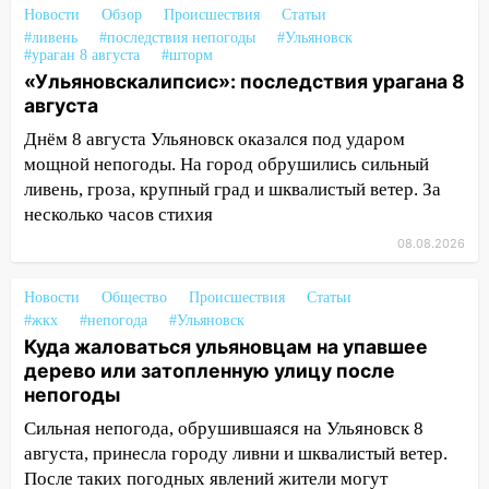
области на 9 августа
Новости
Обзор
Происшествия
Статьи
#ливень
#последствия непогоды
#Ульяновск
16:34
Из-за мощной непогоды в
#ураган 8 августа
#шторм
Ульяновске отменили фестиваль «Наше
«Ульяновскалипсис»: последствия урагана 8
время»
августа
16:17
Мелекесский район первым в
Днём 8 августа Ульяновск оказался под ударом
Ульяновской области намолотил более
мощной непогоды. На город обрушились сильный
100 тысяч тонн зерна
ливень, гроза, крупный град и шквалистый ветер. За
несколько часов стихия
15:17
В колледжи и техникумы
08.08.2026
Ульяновской области подали более 10
тысяч заявлений
Новости
Общество
Происшествия
Статьи
15:04
Фоторепортаж с улиц Ульяновска
#жкх
#непогода
#Ульяновск
после шторма: поваленные деревья и
Куда жаловаться ульяновцам на упавшее
затопленные улицы
дерево или затопленную улицу после
непогоды
14:28
Ураган вырвал остановку на улице
Деева в Заволжье
Сильная непогода, обрушившаяся на Ульяновск 8
августа, принесла городу ливни и шквалистый ветер.
14:26
Жители Ульяновска сами
После таких погодных явлений жители могут