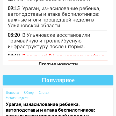
09:15
Ураган, изнасилование ребенка,
автоподставы и атака беспилотников:
важные итоги прошедшей недели в
Ульяновской области
08:20
В Ульяновске восстановили
трамвайную и троллейбусную
инфраструктуру после шторма.
08:19
Внимание! В Цильнинском районе
пропал 67-летний мужчина
Другие новости
08:11
На Ульяновск снова надвигается
непогода
Популярное
07:30
Евро-3 вместо Евро-5: что
означают классы бензина и можно ли
Новости
Обзор
Статьи
заливать «старое» топливо в
#итоги недели
современные автомобили
Ураган, изнасилование ребенка,
автоподставы и атака беспилотников:
06:30
Какая погода будет в Ульяновской
важные итоги прошедшей недели в