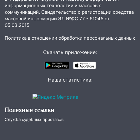
ДТП с шестилетним ребёнком на улице
информационных технологий и массовых
Федерации
коммуникаций. Свидетельство о регистрации средства
массовой информации ЭЛ №ФС 77 - 61045 от
12:01
Пьяная женщина сбила
05.03.2015
шестилетнего ребёнка на улице
Федерации: возбуждено уголовное дело
Политика в отношении обработки персональных данных
11:16
В Ульяновске ищут 37-летнего
мужчину, пропавшего ещё 19 июля
Скачать приложение:
10:30
От мотофристайла до прогулки с
хаски: куда сходить в Ульяновской
области 8–9 августа
Наша статистика:
10:11
Директора ульяновской
«Нефтяной топливной компании» будут
судить за неуплату 48,4 млн рублей
Полезные ссылки
налогов
Служба судебных приставов
09:28
Дети на дорогах: пострадали
велосипедисты, мотоциклисты и
пешеходы. Обзор крупных аварий в