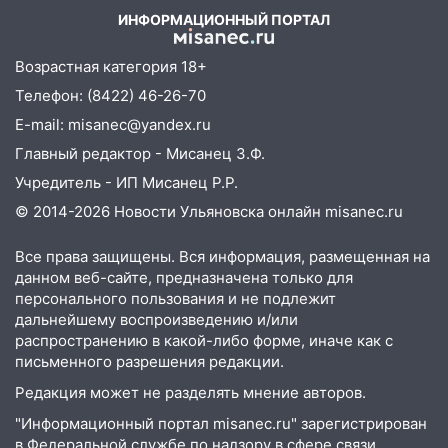
знакомого 191 тысячу рублей
Коца
ИНФОРМАЦИОННЫЙ ПОРТАЛ
13:14
Ураган оторвал светофор на
Возрастная категория 18+
проспекте Филатова в Ульяновске
Телефон: (8422) 46-26-70
13:12
Дерево пробило крышу дома на
E-mail: misanec@yandex.ru
Новгородской в Ульяновске и рухнуло
на электрощит
Главный редактор - Мисанец З.Ф.
Учредитель - ИП Мисанец Р.Р.
13:10
В Заволжском районе дерево
упало во дворе
© 2014-2026 Новости Ульяновска онлайн
misanec.ru
13:08
Ураган ударил по Ульяновску:
Все права защищены. Вся информация, размещенная на
сорванные крыши, поваленные деревья,
данном веб-сайте, предназначена только для
затопленные улицы и остановившиеся
персонального пользования и не подлежит
трамваи
дальнейшему воспроизведению и/или
распространению в какой-либо форме, иначе как с
12:17
Ульяновск накрыл крупный град:
письменного разрешения редакции.
после ливня город снова уходит под
Редакция может не разделять мнение авторов.
воду
"Информационный портал misanec.ru" зарегистрирован
12:12
Прокуратура взяла на контроль
в Федеральной службе по надзору в сфере связи,