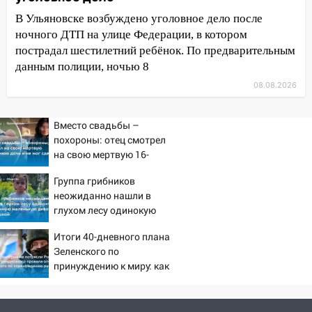
Ульяновск: дерево рухнуло на дом на
В Ульяновске возбуждено уголовное дело после
Орджоникидзе
ночного ДТП на улице Федерации, в котором
пострадал шестилетний ребёнок. По предварительным
13:47
На Нижней Террасе мощным
данным полиции, ночью 8
ветром вырвало дерево с корнем
08.08.2026
13:46
Сильный ветер сорвал крышу с
СТО на проспекте Созидателей
Вместо свадьбы –
13:35
Непогода продолжает бить по
похороны: отец смотрел
транспорту: в Ульяновске трамвай
на свою мертвую 16-
сошёл с рельсов
летнюю дочь и не мог
Группа грибников
сдержать слезы
13:22
Упавшие деревья перекрыли
неожиданно нашли в
дороги в Ульяновске: фото
глухом лесу одинокую
испуганную маленькую
13:17
Непогода в Ульяновске не
Итоги 40-дневного плана
девочку с игрушкой
закончится сегодня: сильные ливни
Зеленского по
сохранятся 9 августа
принуждению к миру: как
ответила Россия, полный
13:15
Трижды «брал в долг» без спроса:
разбор провала операции
житель Вешкаймского района похитил у
Украины от военкора