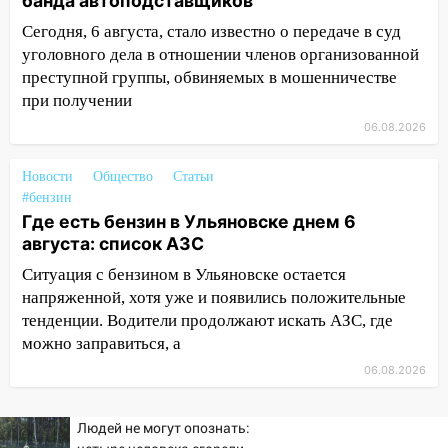
банда автоподставщиков
руководителя частной компании
наказали за сокрытие прошлого своего
Сегодня, 6 августа, стало известно о передаче в суд
сотрудник
уголовного дела в отношении членов организованной
преступной группы, обвиняемых в мошенничестве
18:02
В Ульяновск едут звезды
при получении
баскетбола!
06.08.2026
17:08
Ульяновский областной суд
оставил в силе приговор руководству
Новости
Общество
Статьи
«УльяновскФармации» за махинации на
#бензин
3,2 млн рублей
Где есть бензин в Ульяновске днем 6
августа: список АЗС
16:09
Ветераны легкой атлетики из
Ульяновска успешно выступили на
Ситуация с бензином в Ульяновске остается
Чемпионате России
напряженной, хотя уже и появились положительные
тенденции. Водители продолжают искать АЗС, где
16:02
В Ульяновской области убрали
можно заправиться, а
более 28% площадей зерновых и
зернобобовых культур
06.08.2026
15:51
Бросила кирпич в жену брата: в
Людей не могут опознать:
Ульяновской области завели дело на