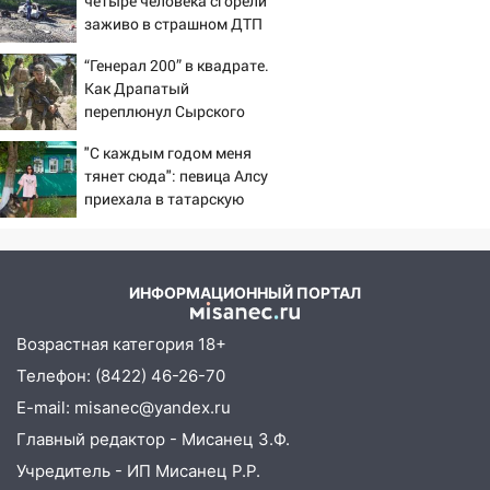
четыре человека сгорели
агрессивную женщину
заживо в страшном ДТП
15:47
на трассе 07/08/2026 –
На улице Радищева сбили
“Генерал 200” в квадрате.
Новости
курьера: крупная авария в Ульяновске
Как Драпатый
15:15
переплюнул Сырского
Проводил до квартиры и ограбил:
новый кавалер женщины оказался
"С каждым годом меня
рецидивистом
тянет сюда": певица Алсу
14:26
приехала в татарскую
В Ульяновске ограничат движение
деревню, где прошло ее
по улице Ефремова
детство 07/08/2026 –
14:23
67% ульяновцев готовы
Новости
передумать увольняться, если им
ИНФОРМАЦИОННЫЙ ПОРТАЛ
повысят зарплату
Возрастная категория 18+
14:01
Инсценировали ДТП и получили
Телефон: (8422) 46-26-70
более 4,6 миллиона рублей: перед
судом предстанет банда
E-mail: misanec@yandex.ru
автоподставщиков
Главный редактор - Мисанец З.Ф.
13:36
В Инзе произошел крупный пожар
Учредитель - ИП Мисанец Р.Р.