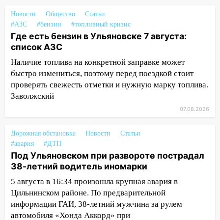
коррупционной схемы при ЦГКБ
отправили в колонию на 7 и 8 лет
Новости
Общество
Статьи
#АЗС
#бензин
#топливный кризис
09:52
Ночью беспилотники сбили над
Где есть бензин в Ульяновске 7 августа:
соседними Татарстаном и Саратовской
список АЗС
областью
Наличие топлива на конкретной заправке может
09:41
Диана Шурыгина уверовала в
быстро измениться, поэтому перед поездкой стоит
Бога в СИЗО
проверять свежесть отметки и нужную марку топлива.
Заволжский
09:35
В Ульяновске директора фирмы
07.08.2026
будут судить за неуплату налогов на 48
млн рублей
Дорожная обстановка
Новости
Статьи
08:22
Подросток на питбайке сбил
#авария
#ДТП
велосипедистку: пострадали двое
Под Ульяновском при развороте пострадал
38-летний водитель иномарки
07:20
Жара возвращается: ожидается
знойный и сухой четверг
5 августа в 16:34 произошла крупная авария в
Цильнинском районе. По предварительной
06:00
Под Ульяновском при развороте
информации ГАИ, 38-летний мужчина за рулем
пострадал 38-летний водитель
автомобиля «Хонда Аккорд» при