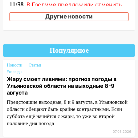
11:38
В Госдуме предложили отменить
ЕГЭ с 2027 года
Другие новости
11:25
В Ульяновске ИИ будет выявлять
нарушителей на контейнерных
площадках
11:20
Ульяновская шахматистка
Популярное
Валерия Клейменова выиграла два
золота в составе сборной мира
Новости
Статьи
11:16
#погода
В Ульяновске открыли памятную
Жару смоет ливнями: прогноз погоды в
доску декабристу Кондратию Рылееву
Ульяновской области на выходные 8-9
10:40
В Ульяновске спасатели ночью
августа
нашли потерявшегося в заброшенных
Предстоящие выходные, 8 и 9 августа, в Ульяновской
садах 79-летнего мужчину
области обещают быть крайне контрастными. Если
10:26
На нескольких улицах Ульяновска
суббота ещё начнётся с жары, то уже во второй
временно отключили холодную воду
половине дня погода
07.08.2026
10:14
В Ульяновске двоих участников