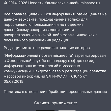
© 2014-2026 Новости Ульяновска онлайн
misanec.ru
13:00
В суде защитили репутацию
мужчины, которого необоснованно
Все права защищены. Вся информация, размещенная на
обвиняли в жестоком обращении с
данном веб-сайте, предназначена только для
животными
персонального пользования и не подлежит
12:28
Миллион на «льготниках»: в
дальнейшему воспроизведению и/или
Ульяновской области перевозчик
распространению в какой-либо форме, иначе как с
письменного разрешения редакции.
провернул хитрую схему с чужими
проездными
Редакция может не разделять мнение авторов.
12:10
Ульяновский алиментщик накопил
"Информационный портал misanec.ru" зарегистрирован
120 тысяч долга
в Федеральной службе по надзору в сфере связи,
информационных технологий и массовых
11:49
Снят режим «Ракетная
коммуникаций. Свидетельство о регистрации средства
опасность» на территории Ульяновской
массовой информации ЭЛ №ФС 77 - 61045 от
области
05.03.2015
11:30
Кабмин РФ разрешил до 1 июля
Политика в отношении обработки персональных данных
2027 года импорт, выпуск и обращение
бензина Евро 2, Евро 3, Евро 4
Скачать приложение:
11:12
Соцсети: на Рябикова автомобиль