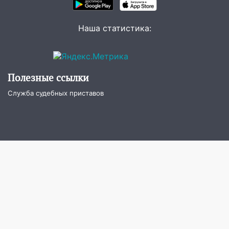
врезался в забор
10:27
Где есть бензин в Ульяновске
Наша статистика:
днем 6 августа: список АЗС
10:16
Внимание! В Ульяновской области
объявлена ракетная опасность
Полезные ссылки
10:00
В Старомайнском районе утонул
Служба судебных приставов
51-летний мужчина
09:50
В Ульяновске черный коршун
застрял в тепловозе
09:44
Ульяновские спасатели помогли
юному велосипедисту на улице
Чернышевского
08:21
В Заволжском районе украли два
велосипеда
07:18
В Ульяновск идет