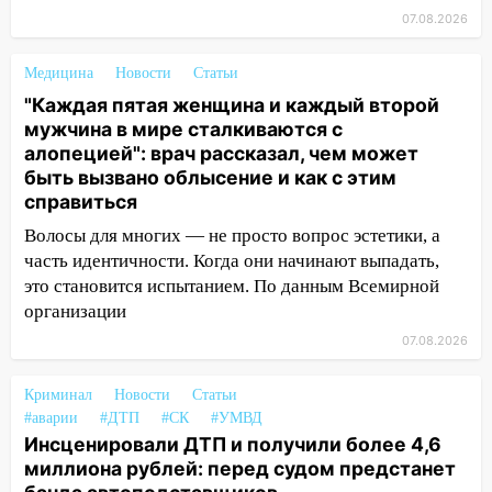
иномарки
07.08.2026
05:00
«Каждая пятая женщина и каждый
второй мужчина в мире сталкиваются с
Медицина
Новости
Статьи
алопецией»: врач рассказал, чем может
"Каждая пятая женщина и каждый второй
быть вызвано облысение и как с этим
мужчина в мире сталкиваются с
справиться
алопецией": врач рассказал, чем может
быть вызвано облысение и как с этим
03:30
Гороскоп на 7 августа: пятница
справиться
принесет прилив творческой энергии и
отличные шансы исправить старые
Волосы для многих — не просто вопрос эстетики, а
ошибки
часть идентичности. Когда они начинают выпадать,
это становится испытанием. По данным Всемирной
06.08.2026
организации
23:20
Прогноз погоды на 7 августа в
Ульяновской области
07.08.2026
20:04
Ульяновцев приглашают на забег,
Криминал
Новости
Статьи
посвящённый Дню воздушного флота
#аварии
#ДТП
#СК
#УМВД
России
Инсценировали ДТП и получили более 4,6
миллиона рублей: перед судом предстанет
19:12
В Ульяновской области