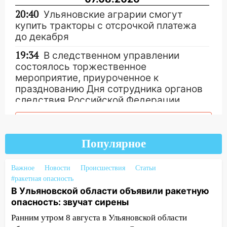
20:40
Ульяновские аграрии смогут
купить тракторы с отсрочкой платежа
до декабря
19:34
В следственном управлении
состоялось торжественное
мероприятие, приуроченное к
празднованию Дня сотрудника органов
следствия Российской Федерации
19:30
Ульяновцев приглашают
Другие новости
поддержать «Симбирскую чебурашку»
на фестивале «ФормАРТ»
Популярное
18:11
Ульяновская область стала
Важное
Новости
Происшествия
Статьи
пилотным регионом проекта
#ракетная опасность
«Культурное долголетие»
В Ульяновской области объявили ракетную
17:16
В реанимацию Ульяновской
опасность: звучат сирены
областной больницы поступили шесть
Ранним утром 8 августа в Ульяновской области
новых аппаратов ИВЛ