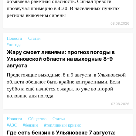
объявлена ракетная опасность. Сигнал тревоги
16:51
прозвучал примерно в 4:30. В населённых пунктах
В Чердаклинском районе
ремонтируют дороги, ставят остановки
региона включены сирены
и проводят новое освещение
08.08.2026
16:35
В Ульяновске установили ещё
Новости
Статьи
девять бункеров для крупногабаритного
#погода
мусора
Жару смоет ливнями: прогноз погоды в
16:26
В Ульяновске бесплатно покажут
Ульяновской области на выходные 8-9
матч «Волги» под открытым небом
августа
Предстоящие выходные, 8 и 9 августа, в Ульяновской
16:12
В Ульяновском госуниверситете
области обещают быть крайне контрастными. Если
разработают отечественный прибор для
суббота ещё начнётся с жары, то уже во второй
цифровой ПЦР
половине дня погода
15:47
Ульяновцы могут вернуть деньги
07.08.2026
за абонементы закрывшегося фитнес-
клуба «Рекорд-Fitness»
Новости
Общество
Статьи
15:34
После вмешательства
#АЗС
#бензин
#топливный кризис
прокуратуры в селах Ульяновской
Где есть бензин в Ульяновске 7 августа: