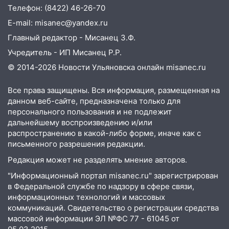
Телефон: (8422) 46-26-70
11:16
В Ульяновске открыли памятную
E-mail: misanec@yandex.ru
доску декабристу Кондратию Рылееву
Главный редактор - Мисанец З.Ф.
10:40
В Ульяновске спасатели ночью
Учредитель - ИП Мисанец Р.Р.
нашли потерявшегося в заброшенных
© 2014-2026 Новости Ульяновска онлайн
misanec.ru
садах 79-летнего мужчину
10:26
На нескольких улицах Ульяновска
Все права защищены. Вся информация, размещенная на
временно отключили холодную воду
данном веб-сайте, предназначена только для
персонального пользования и не подлежит
10:14
В Ульяновске двоих участников
дальнейшему воспроизведению и/или
коррупционной схемы при ЦГКБ
распространению в какой-либо форме, иначе как с
отправили в колонию на 7 и 8 лет
письменного разрешения редакции.
09:52
Редакция может не разделять мнение авторов.
Ночью беспилотники сбили над
соседними Татарстаном и Саратовской
"Информационный портал misanec.ru" зарегистрирован
областью
в Федеральной службе по надзору в сфере связи,
информационных технологий и массовых
09:41
Диана Шурыгина уверовала в
коммуникаций. Свидетельство о регистрации средства
Бога в СИЗО
массовой информации ЭЛ №ФС 77 - 61045 от