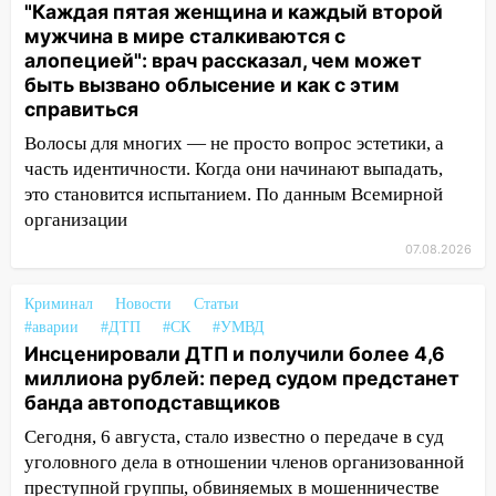
"Каждая пятая женщина и каждый второй
13:30
В Ульяновске транспортные
мужчина в мире сталкиваются с
полицейские проведут акцию «Час
алопецией": врач рассказал, чем может
пассажира»
быть вызвано облысение и как с этим
справиться
13:20
В Ульяновске за один день
обокрали женщину на пляже и
Волосы для многих — не просто вопрос эстетики, а
подростка в сквере
часть идентичности. Когда они начинают выпадать,
это становится испытанием. По данным Всемирной
13:01
В Димитровграде мужчина
организации
выбросил из машины страйкбольную
07.08.2026
гранату: его задержали
12:34
На Ульяновскую область
Криминал
Новости
Статьи
надвигается сильнейшая непогода: град
#аварии
#ДТП
#СК
#УМВД
и шквал до 27 м/с
Инсценировали ДТП и получили более 4,6
миллиона рублей: перед судом предстанет
12:31
Ульяновец хотел купить иномарку
банда автоподставщиков
из Европы и потерял 760 тысяч рублей
Сегодня, 6 августа, стало известно о передаче в суд
12:20
В Чердаклинском районе
уголовного дела в отношении членов организованной
столкнулись «Лада» и Chevrolet:
преступной группы, обвиняемых в мошенничестве