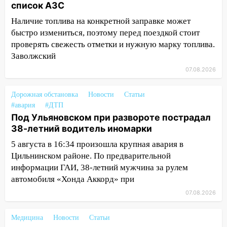
области привели в порядок детские
список АЗС
площадки
Наличие топлива на конкретной заправке может
быстро измениться, поэтому перед поездкой стоит
15:27
Прокуратура проверяет
проверять свежесть отметки и нужную марку топлива.
капремонт школы в селе Кивать
Заволжский
15:08
В Кузоватово после прокурорской
07.08.2026
проверки обновили разметку на
пешеходных переходах
Дорожная обстановка
Новости
Статьи
14:40
На проспекте Гая в Ульяновске
#авария
#ДТП
запретили остановку автомобилей на
Под Ульяновском при развороте пострадал
50-метровом участке
38-летний водитель иномарки
5 августа в 16:34 произошла крупная авария в
14:22
В Новом городе 8 августа пройдет
Цильнинском районе. По предварительной
большой фестиваль «Наше время» с
информации ГАИ, 38-летний мужчина за рулем
мотофристайлом и концертом
«Мураками»
автомобиля «Хонда Аккорд» при
07.08.2026
14:04
Жару смоет ливнями: прогноз
погоды в Ульяновской области на
Медицина
Новости
Статьи
выходные 8-9 августа