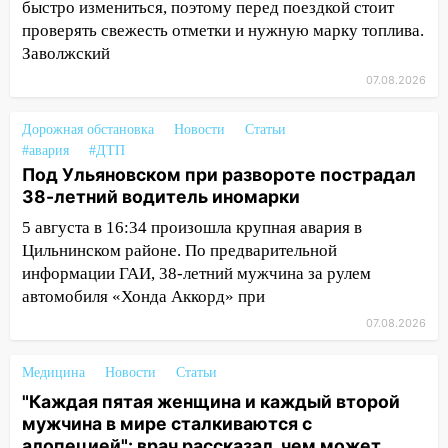
Ульяновской области перевозчик
быстро измениться, поэтому перед поездкой стоит
провернул хитрую схему с чужими
проверять свежесть отметки и нужную марку топлива.
проездными
Заволжский
07.08.2026
12:10
Ульяновский алиментщик накопил
120 тысяч долга
Дорожная обстановка
Новости
Статьи
11:49
Снят режим «Ракетная
#авария
#ДТП
опасность» на территории Ульяновской
Под Ульяновском при развороте пострадал
области
38-летний водитель иномарки
11:30
Кабмин РФ разрешил до 1 июля
5 августа в 16:34 произошла крупная авария в
2027 года импорт, выпуск и обращение
Цильнинском районе. По предварительной
бензина Евро 2, Евро 3, Евро 4
информации ГАИ, 38-летний мужчина за рулем
автомобиля «Хонда Аккорд» при
11:12
Соцсети: на Рябикова автомобиль
07.08.2026
врезался в забор
10:27
Где есть бензин в Ульяновске
Медицина
Новости
Статьи
днем 6 августа: список АЗС
"Каждая пятая женщина и каждый второй
мужчина в мире сталкиваются с
10:16
Внимание! В Ульяновской области
алопецией": врач рассказал, чем может