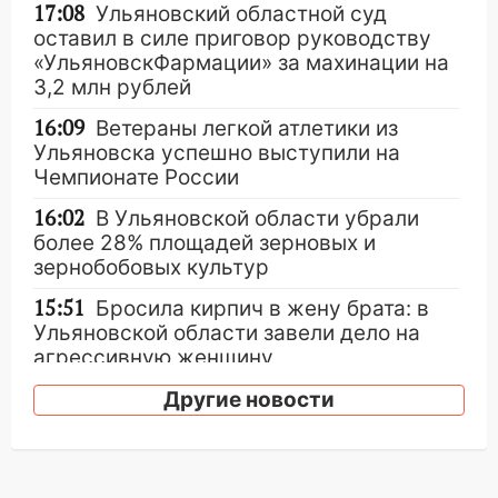
17:08
Ульяновский областной суд
оставил в силе приговор руководству
«УльяновскФармации» за махинации на
3,2 млн рублей
16:09
Ветераны легкой атлетики из
Ульяновска успешно выступили на
Чемпионате России
16:02
В Ульяновской области убрали
более 28% площадей зерновых и
зернобобовых культур
15:51
Бросила кирпич в жену брата: в
Ульяновской области завели дело на
агрессивную женщину
15:47
На улице Радищева сбили
Другие новости
курьера: крупная авария в Ульяновске
15:15
Проводил до квартиры и ограбил:
новый кавалер женщины оказался