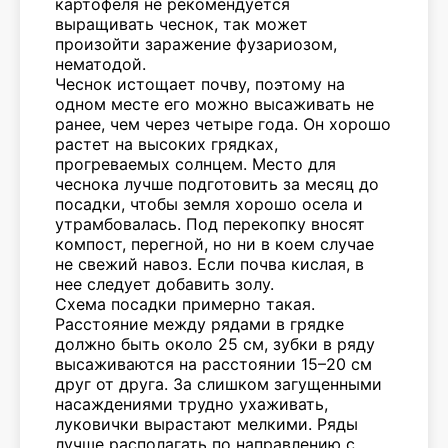
картофеля не рекомендуется
выращивать чеснок, так может
произойти заражение фузариозом,
нематодой.
Чеснок истощает почву, поэтому на
одном месте его можно высаживать не
ранее, чем через четыре года. Он хорошо
растет на высоких грядках,
прогреваемых солнцем. Место для
чеснока лучше подготовить за месяц до
посадки, чтобы земля хорошо осела и
утрамбовалась. Под перекопку вносят
компост, перегной, но ни в коем случае
не свежий навоз. Если почва кислая, в
нее следует добавить золу.
Схема посадки примерно такая.
Расстояние между рядами в грядке
должно быть около 25 см, зубки в ряду
высаживаются на расстоянии 15–20 см
друг от друга. За слишком загущенными
насаждениями трудно ухаживать,
луковички вырастают мелкими. Ряды
лучше располагать по направлению с