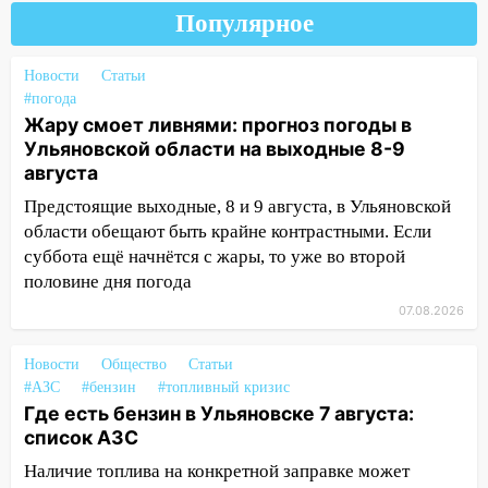
рецидивистом
Популярное
14:26
В Ульяновске ограничат движение
по улице Ефремова
Новости
Статьи
#погода
14:23
67% ульяновцев готовы
Жару смоет ливнями: прогноз погоды в
передумать увольняться, если им
Ульяновской области на выходные 8-9
повысят зарплату
августа
14:01
Инсценировали ДТП и получили
Предстоящие выходные, 8 и 9 августа, в Ульяновской
более 4,6 миллиона рублей: перед
области обещают быть крайне контрастными. Если
судом предстанет банда
суббота ещё начнётся с жары, то уже во второй
автоподставщиков
половине дня погода
07.08.2026
13:36
В Инзе произошел крупный пожар
13:00
В суде защитили репутацию
Новости
Общество
Статьи
мужчины, которого необоснованно
#АЗС
#бензин
#топливный кризис
обвиняли в жестоком обращении с
Где есть бензин в Ульяновске 7 августа:
животными
список АЗС
12:28
Миллион на «льготниках»: в
Наличие топлива на конкретной заправке может