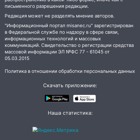
письменного разрешения редакции.
15:00
В Ульяновске после тройного ДТП
госпитализировали 25-летнего байкера
Редакция может не разделять мнение авторов.
14:32
На Ульяновскую область
"Информационный портал misanec.ru" зарегистрирован
надвигается жара
в Федеральной службе по надзору в сфере связи,
информационных технологий и массовых
14:08
Пешеход переходил по «зебре»:
коммуникаций. Свидетельство о регистрации средства
подробности серьезной аварии на
массовой информации ЭЛ №ФС 77 - 61045 от
Фруктовой
05.03.2015
13:30
В Димитровграде на улице
Политика в отношении обработки персональных данных
Трудовой горело здание
Скачать приложение:
13:00
Водитель без прав врезался в
припаркованный автомобиль
12:37
Переезжал «зебру» на
велосипеде и попал под колеса
Наша статистика:
12:18
Вспыхнул изнутри: в
Железнодорожном районе горела дача