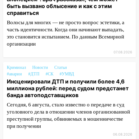
объявлена ракетная опасность
быть вызвано облысение и как с этим
10:00
В Старомайнском районе утонул
справиться
51-летний мужчина
Волосы для многих — не просто вопрос эстетики, а
09:50
часть идентичности. Когда они начинают выпадать,
В Ульяновске черный коршун
застрял в тепловозе
это становится испытанием. По данным Всемирной
организации
09:44
Ульяновские спасатели помогли
07.08.2026
юному велосипедисту на улице
Чернышевского
Криминал
Новости
Статьи
08:21
В Заволжском районе украли два
#аварии
#ДТП
#СК
#УМВД
велосипеда
Инсценировали ДТП и получили более 4,6
миллиона рублей: перед судом предстанет
07:18
В Ульяновск идет
банда автоподставщиков
тридцатиградусная жара: какая будет
Сегодня, 6 августа, стало известно о передаче в суд
погода в четверг
уголовного дела в отношении членов организованной
06:00
Четыре года борьбы: ульяновские
преступной группы, обвиняемых в мошенничестве
юристы помогли женщине засудить УК
при получении
за плесень на стенах
06.08.2026