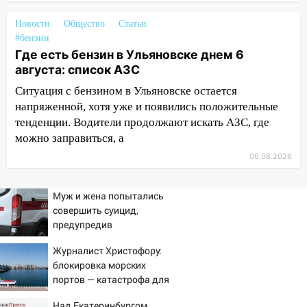
05:00
Кому 6 августа звезды сулят
прибыль, а кому — испытания на
Новости
Общество
Статьи
прочность
#бензин
Где есть бензин в Ульяновске днем 6
05.08.2026
августа: список АЗС
22:58
Соцсети: на проспекте Тюленева
Ситуация с бензином в Ульяновске остается
ДТП с мотоциклистом
напряженной, хотя уже и появились положительные
20:22
Мошенники обманули 92-летнюю
тенденции. Водители продолжают искать АЗС, где
жительницу Ульяновской области
можно заправиться, а
19:14
06.08.2026
Житель Ульяновской области
подвез троих незнакомцев на трассе и
заработал уголовное дело
Муж и жена попытались
совершить суицид,
18:14
Прогноз погоды на 6 августа в
предупредив
Ульяновской области
оперативные службы
Журналист Христофору:
18:00
Мотофристайл, рок и силовой
блокировка морских
экстрим: в Ульяновске пройдет
портов — катастрофа для
большой фестиваль «Наше время»
Украины
Над Екатеринбургом