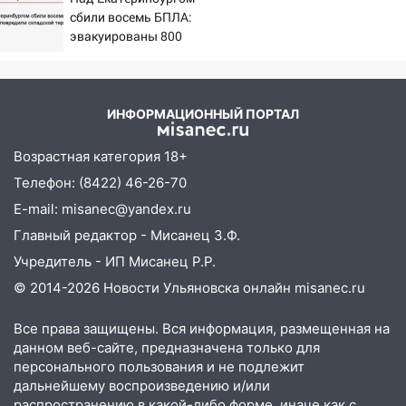
17:30
Где есть бензин в Ульяновске 5
сбили восемь БПЛА:
августа после рабочего дня: список АЗС
эвакуированы 800
сотрудников Wildberries
17:05
«Обыск» по видеосвязи: в
Ульяновске задержали 19-летнюю
сообщницу мошенников
ИНФОРМАЦИОННЫЙ ПОРТАЛ
16:12
Едва не перерезал горло: в
Вешкайме посиделки с судимым
Возрастная категория 18+
знакомым закончились для женщины
Телефон: (8422) 46-26-70
больницей
E-mail: misanec@yandex.ru
16:06
18-летняя девушка без прав
Главный редактор - Мисанец З.Ф.
перевернулась на мопеде и попала в
Учредитель - ИП Мисанец Р.Р.
больницу
© 2014-2026 Новости Ульяновска онлайн
misanec.ru
15:59
Ульяновец отдал более 14
миллионов рублей за криминальное
Все права защищены. Вся информация, размещенная на
покровительство
данном веб-сайте, предназначена только для
персонального пользования и не подлежит
15:32
На «кольце» кроссовер сбил 18-
дальнейшему воспроизведению и/или
летнего мопедиста
распространению в какой-либо форме, иначе как с