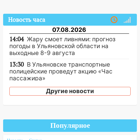
Новость часа
07.08.2026
14:04
Жару смоет ливнями: прогноз
погоды в Ульяновской области на
выходные 8-9 августа
13:30
В Ульяновске транспортные
полицейские проведут акцию «Час
пассажира»
13:20
В Ульяновске за один день
Другие новости
обокрали женщину на пляже и
подростка в сквере
13:01
В Димитровграде мужчина
выбросил из машины страйкбольную
Популярное
гранату: его задержали