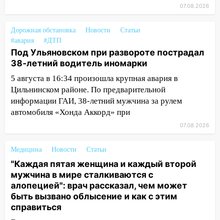
07.08.2026
ЕГЭ с 2027 года
11:25
В Ульяновске ИИ будет выявлять
Дорожная обстановка
Новости
Статьи
нарушителей на контейнерных
#авария
#ДТП
площадках
Под Ульяновском при развороте пострадал
38-летний водитель иномарки
11:20
Ульяновская шахматистка
Валерия Клейменова выиграла два
5 августа в 16:34 произошла крупная авария в
золота в составе сборной мира
Цильнинском районе. По предварительной
информации ГАИ, 38-летний мужчина за рулем
11:16
В Ульяновске открыли памятную
автомобиля «Хонда Аккорд» при
доску декабристу Кондратию Рылееву
07.08.2026
10:40
В Ульяновске спасатели ночью
нашли потерявшегося в заброшенных
Медицина
Новости
Статьи
садах 79-летнего мужчину
"Каждая пятая женщина и каждый второй
10:26
мужчина в мире сталкиваются с
На нескольких улицах Ульяновска
алопецией": врач рассказал, чем может
временно отключили холодную воду
быть вызвано облысение и как с этим
10:14
В Ульяновске двоих участников
справиться
коррупционной схемы при ЦГКБ