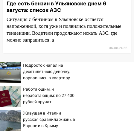
Где есть бензин в Ульяновске днем 6
05:00
«Каждая пятая женщина и каждый
августа: список АЗС
второй мужчина в мире сталкиваются с
алопецией»: врач рассказал, чем может
Ситуация с бензином в Ульяновске остается
быть вызвано облысение и как с этим
напряженной, хотя уже и появились положительные
справиться
тенденции. Водители продолжают искать АЗС, где
можно заправиться, а
03:30
Гороскоп на 7 августа: пятница
06.08.2026
принесет прилив творческой энергии и
отличные шансы исправить старые
ошибки
Подросток напал на
десятилетнюю девочку,
06.08.2026
ворвавшись в квартиру
23:20
Прогноз погоды на 7 августа в
Ульяновской области
Работающим, и
неработающим: по 27 400
20:04
Ульяновцев приглашают на забег,
рублей вручат
посвящённый Дню воздушного флота
пенсионерам в сентябре -
России
Живущая в Италии
PrimaMedia.ru
русская сравнила жизнь в
19:12
В Ульяновской области
Европе и в Крыму
руководителя частной компании