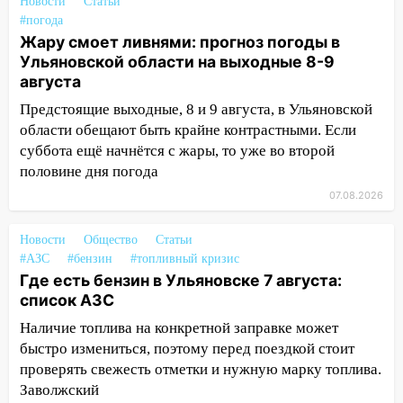
12:34
На Ульяновскую область
Новости
Статьи
надвигается сильнейшая непогода: град
#погода
и шквал до 27 м/с
Жару смоет ливнями: прогноз погоды в
Ульяновской области на выходные 8-9
12:31
Ульяновец хотел купить иномарку
августа
из Европы и потерял 760 тысяч рублей
Предстоящие выходные, 8 и 9 августа, в Ульяновской
12:20
В Чердаклинском районе
области обещают быть крайне контрастными. Если
столкнулись «Лада» и Chevrolet:
суббота ещё начнётся с жары, то уже во второй
пострадал 14-летний подросток
половине дня погода
12:00
07.08.2026
Где есть бензин в Ульяновске 7
августа: список АЗС
Новости
Общество
Статьи
11:50
Заснул рядом с ребёнком и
#АЗС
#бензин
#топливный кризис
случайно задушил его: суд вынес
Где есть бензин в Ульяновске 7 августа:
приговор
список АЗС
11:38
В Ленинском районе пожар
Наличие топлива на конкретной заправке может
полностью уничтожил дачный дом и
быстро измениться, поэтому перед поездкой стоит
сарай
проверять свежесть отметки и нужную марку топлива.
Заволжский
11:38
В Госдуме предложили отменить