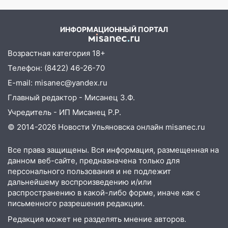
наказали за сокрытие прошлого своего
сотрудник
ИНФОРМАЦИОННЫЙ ПОРТАЛ
18:02
В Ульяновск едут звезды
баскетбола!
Возрастная категория 18+
17:08
Ульяновский областной суд
Телефон: (8422) 46-26-70
оставил в силе приговор руководству
E-mail: misanec@yandex.ru
«УльяновскФармации» за махинации на
3,2 млн рублей
Главный редактор - Мисанец З.Ф.
Учредитель - ИП Мисанец Р.Р.
16:09
Ветераны легкой атлетики из
© 2014-2026 Новости Ульяновска онлайн
misanec.ru
Ульяновска успешно выступили на
Чемпионате России
Все права защищены. Вся информация, размещенная на
16:02
В Ульяновской области убрали
данном веб-сайте, предназначена только для
более 28% площадей зерновых и
персонального пользования и не подлежит
зернобобовых культур
дальнейшему воспроизведению и/или
распространению в какой-либо форме, иначе как с
15:51
Бросила кирпич в жену брата: в
письменного разрешения редакции.
Ульяновской области завели дело на
Редакция может не разделять мнение авторов.
агрессивную женщину