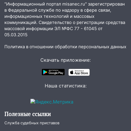
"Информационный портал misanec.ru" зарегистрирован
15:47
На улице Радищева сбили
в Федеральной службе по надзору в сфере связи,
курьера: крупная авария в Ульяновске
информационных технологий и массовых
коммуникаций. Свидетельство о регистрации средства
15:15
Проводил до квартиры и ограбил:
массовой информации ЭЛ №ФС 77 - 61045 от
новый кавалер женщины оказался
05.03.2015
рецидивистом
Политика в отношении обработки персональных данных
14:26
В Ульяновске ограничат движение
по улице Ефремова
Скачать приложение:
14:23
67% ульяновцев готовы
передумать увольняться, если им
повысят зарплату
Наша статистика:
14:01
Инсценировали ДТП и получили
более 4,6 миллиона рублей: перед
судом предстанет банда
автоподставщиков
Полезные ссылки
13:36
В Инзе произошел крупный пожар
Служба судебных приставов
13:00
В суде защитили репутацию