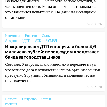
Волосы для многих — не просто вопрос эстетики, а
отправили в колонию на 7 и 8 лет
часть идентичности. Когда они начинают выпадать,
09:52
Ночью беспилотники сбили над
это становится испытанием. По данным Всемирной
соседними Татарстаном и Саратовской
организации
областью
07.08.2026
09:41
Диана Шурыгина уверовала в
Бога в СИЗО
Криминал
Новости
Статьи
#аварии
#ДТП
#СК
#УМВД
09:35
В Ульяновске директора фирмы
Инсценировали ДТП и получили более 4,6
будут судить за неуплату налогов на 48
миллиона рублей: перед судом предстанет
млн рублей
банда автоподставщиков
08:22
Подросток на питбайке сбил
Сегодня, 6 августа, стало известно о передаче в суд
велосипедистку: пострадали двое
уголовного дела в отношении членов организованной
преступной группы, обвиняемых в мошенничестве
07:20
Жара возвращается: ожидается
при получении
знойный и сухой четверг
06.08.2026
06:00
Под Ульяновском при развороте
пострадал 38-летний водитель
Новости
Общество
Статьи
иномарки
#бензин