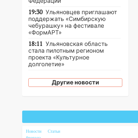
Федерации
19:30
Ульяновцев приглашают
поддержать «Симбирскую
чебурашку» на фестивале
«ФормАРТ»
18:11
Ульяновская область
стала пилотным регионом
проекта «Культурное
долголетие»
17:16
В реанимацию
Ульяновской областной
Другие новости
больницы поступили шесть
новых аппаратов ИВЛ
16:51
В Чердаклинском районе
ремонтируют дороги, ставят
остановки и проводят новое
освещение
Новости
Статьи
#погода