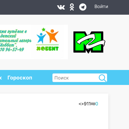
Войти
х
Гороскоп
911
0