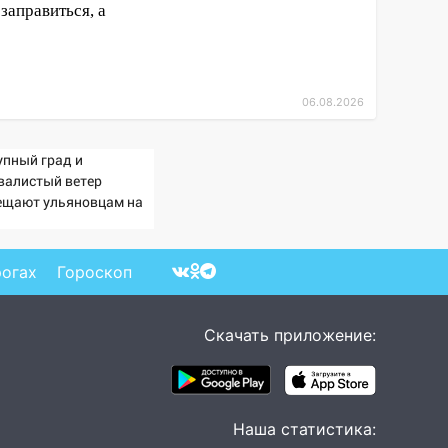
заправиться, а
06.08.2026
упный град и
валистый ветер
ещают ульяновцам на
ходные
рогах
Гороскоп
Скачать приложение:
Наша статистика: