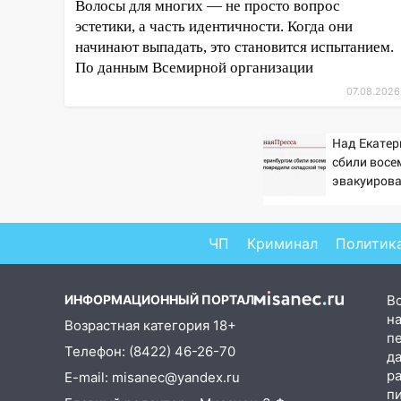
Волосы для многих — не просто вопрос
15:27
Прокуратура проверяет
эстетики, а часть идентичности. Когда они
капремонт школы в селе
начинают выпадать, это становится испытанием.
Кивать
По данным Всемирной организации
15:08
07.08.2026
В Кузоватово после
прокурорской проверки
обновили разметку на
Над Екатер
пешеходных переходах
сбили восе
эвакуиров
14:40
На проспекте Гая в
сотрудников
Ульяновске запретили
остановку автомобилей на 50-
ЧП
Криминал
Политик
метровом участке
14:22
В Новом городе 8 августа
пройдет большой фестиваль
ИНФОРМАЦИОННЫЙ ПОРТАЛ
В
«Наше время» с
на
Возрастная категория 18+
мотофристайлом и концертом
п
Телефон: (8422) 46-26-70
д
«Мураками»
р
E-mail: misanec@yandex.ru
14:04
Жару смоет ливнями:
п