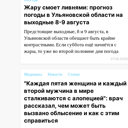
16:35
В Ульяновске установили
Жару смоет ливнями: прогноз
ещё девять бункеров для
крупногабаритного мусора
погоды в Ульяновской области на
выходные 8-9 августа
16:26
В Ульяновске бесплатно
покажут матч «Волги» под
Предстоящие выходные, 8 и 9 августа, в
открытым небом
Ульяновской области обещают быть крайне
контрастными. Если суббота ещё начнётся с
16:12
В Ульяновском
жары, то уже во второй половине дня погода
госуниверситете разработают
отечественный прибор для
07.08.2026
цифровой ПЦР
Медицина
Новости
Статьи
15:47
Ульяновцы могут
вернуть деньги за абонементы
"Каждая пятая женщина и каждый
закрывшегося фитнес-клуба
второй мужчина в мире
«Рекорд-Fitness»
сталкиваются с алопецией": врач
рассказал, чем может быть
15:34
После вмешательства
прокуратуры в селах
вызвано облысение и как с этим
Ульяновской области привели
справиться
в порядок детские площадки