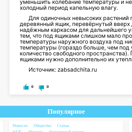
уменьшить колебание температуры и не
холодный период капельную влагу.
Для одиночных невысоких растений 
деревянный ящик, перевёрнутый вверх 
надёжным каркасом для дальнейшего ук
тем, что под ящиками слишком мало про
температуры наружного воздуха под ни
температуры (гораздо больше, чем под 
количество свободного пространства). 
ящиками нужно дополнительно их утепл
Источник: zabsadchita.ru
0
0
Популярное
Новости
Общество
Статьи
#АЗС
#бензин
#топливный кризис