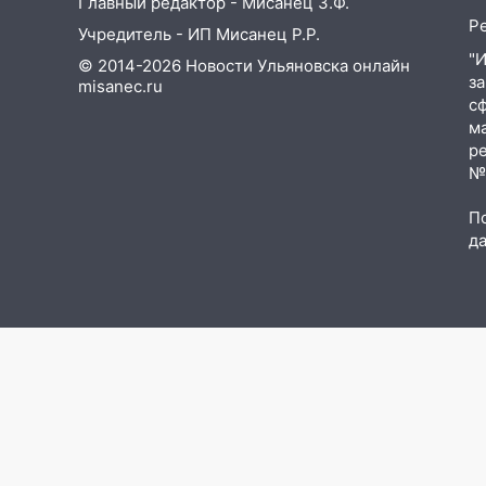
Главный редактор - Мисанец З.Ф.
прогноз погоды в Ульяновской
Р
Учредитель - ИП Мисанец Р.Р.
области на выходные 8-9
августа
"
© 2014-2026 Новости Ульяновска онлайн
з
misanec.ru
13:30
В Ульяновске
с
транспортные
м
полицейские проведут акцию
р
«Час пассажира»
№Ф
13:20
В Ульяновске за один
П
день обокрали женщину на
д
пляже и подростка в сквере
13:01
В Димитровграде
мужчина выбросил из машины
страйкбольную гранату: его
задержали
12:34
На Ульяновскую область
надвигается сильнейшая
непогода: град и шквал до 27
м/с