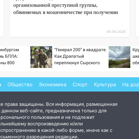
организованной преступной группы,
обвиняемых в мошенничестве при получении
06.08.2026
инбургом
“Генерал 200” в квадрате.
Кр
мь БПЛА:
Как Драпатый
шк
аны 800
переплюнул Сырского
об
 Wildberries
вы
а
Общество
Экономика
Спорт
Культура
На до
се права защищены. Вся информация, размещенная
 данном веб-сайте, предназначена только для
ерсонального пользования и не подлежит
альнейшему воспроизведению и/или
аспространению в какой-либо форме, иначе как с
исьменного разрешения редакции.