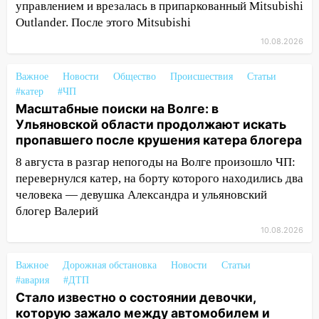
управлением и врезалась в припаркованный Mitsubishi
сегодняшнюю аварию
Outlander. После этого Mitsubishi
12:59
Губернатор Ульяновской области
10.08.2026
выразил соболезнования в связи с
трагедией в Нижнекамске
Важное
Новости
Общество
Происшествия
Статьи
#катер
12:53
#ЧП
Число погибших в Нижнекамске
Масштабные поиски на Волге: в
выросло до 13 человек, среди них есть
Ульяновской области продолжают искать
ребенок
пропавшего после крушения катера блогера
12:46
Масштабные поиски на Волге: в
8 августа в разгар непогоды на Волге произошло ЧП:
Ульяновской области продолжают
перевернулся катер, на борту которого находились два
искать пропавшего после крушения
человека — девушка Александра и ульяновский
катера блогера
блогер Валерий
11:53
Стало известно о состоянии
10.08.2026
девочки, которую зажало между
автомобилем и перилами во время
Важное
Дорожная обстановка
Новости
Статьи
«пьяного» ДТП на Федерации
#авария
#ДТП
Стало известно о состоянии девочки,
11:29
Сергей Клопков назначен
которую зажало между автомобилем и
начальником управления