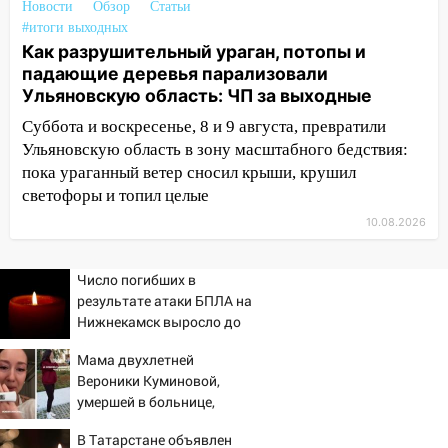
Новости
деревьев в Ульяновске
Обзор
Статьи
#итоги выходных
10:00
В Кузоватово ураганный ветер
Как разрушительный ураган, потопы и
повредил кровли районного дома
падающие деревья парализовали
культуры и школы
Ульяновскую область: ЧП за выходные
09:20
Суббота и воскресенье, 8 и 9 августа, превратили
Момент падения дерева на
машину в Ульяновске попал на видео
Ульяновскую область в зону масштабного бедствия:
пока ураганный ветер сносил крыши, крушил
09:16
Утро ульяновских водителей
светофоры и топил целые
началось с «глухой» пробки на старом
10.08.2026
мосту
09:10
Соцсети: на Московском шоссе в
Число погибших в
Ульяновске произошла авария
результате атаки БПЛА на
Нижнекамск выросло до
08:02
В Ульяновске во время
13
диспансеризации у 26-летнего парня
Мама двухлетней
выявили онкологию
Вероники Куминовой,
умершей в больнице,
07:00
Прохладная ночь и ветреный
беременна: семья ждет
день: прогноз погоды в Ульяновске 10
В Татарстане объявлен
девочку