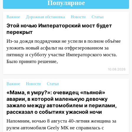
14:21
Волонтеры «ЛизаАлерт»
Популярное
выложили ориентировку на пропавшего
8 августа в шторм ульяновского
Важное
Дорожная обстановка
Новости
Статьи
блогера
Этой ночью Императорский мост будет
перекрыт
14:00
Этой ночью Императорский мост
будет перекрыт
Из-за дождя подрядчики не успели в полном объёме
уложить новый асфальт на отфрезерованном за
13:49
Сотрудники СУ СК России по
пятницу и субботу участке Императорского моста.
Ульяновской области вручили ключи от
Было принято решение,
квартир сиротам и детям, оставшихся
без попечения родителей
10.08.2026
13:36
«Мама, я умру?»: очевидец
Важное
Новости
Статьи
«пьяной» аварии, в которой маленькую
«Мама, я умру?»: очевидец «пьяной»
девочку зажало между автомобилем и
аварии, в которой маленькую девочку
перилами, рассказал о событиях
зажало между автомобилем и перилами,
ужасной ночи
рассказал о событиях ужасной ночи
13:05
17-летний парень находился за
Напомним, ночью 8 августа 40-летняя женщина за
рулем мотоцикла во время ДТП в Новом
рулем автомобиля Geely MK не справилась с
городе: в ГАИ прокомментировали