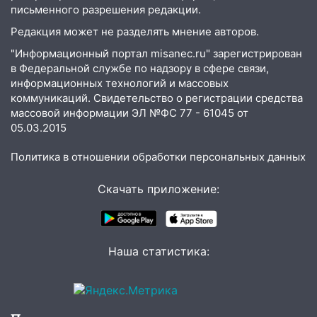
20:20
Итоги 9 августа в Ульяновской
письменного разрешения редакции.
области: разгул стихии, поиски
человека на Волге и транспортный
Редакция может не разделять мнение авторов.
коллапс
"Информационный портал misanec.ru" зарегистрирован
в Федеральной службе по надзору в сфере связи,
19:43
Из-за ураганного ветра упали
информационных технологий и массовых
деревья в парке «Победы»
коммуникаций. Свидетельство о регистрации средства
массовой информации ЭЛ №ФС 77 - 61045 от
18:00
Пепелище на Балтийской: в
05.03.2015
Заволжье ульяновские спасатели
ликвидировали крупный пожар
Политика в отношении обработки персональных данных
17:15
Прогноз погоды на 10 августа в
Ульяновской области
Скачать приложение:
16:00
В Ульяновске во время шторма на
Волге пропал известный блогер: нужна
помощь в поисках
Наша статистика:
15:28
Соцсети: на «Ауди» упало дерево
в Новом городе
15:12
В Ульяновске выгорела кухня в