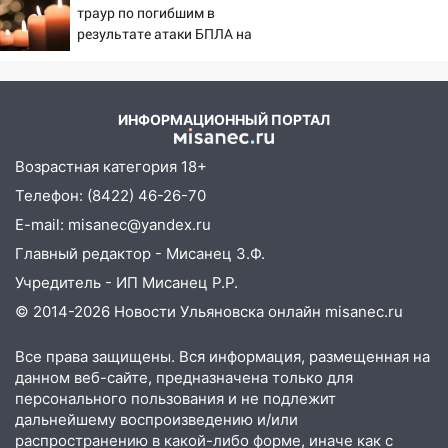
августа
траур по погибшим в
результате атаки БПЛА на
06:00
Как разрушительный ураган,
Нижнекамск
потопы и падающие деревья
парализовали Ульяновскую область: ЧП
за выходные
ИНФОРМАЦИОННЫЙ ПОРТАЛ
05:50
Пять украденных лошадей и
смертельная драка
Возрастная категория 18+
Телефон: (8422) 46-26-70
05:00
Боль, скованность и старение
дисков: как повседневные привычки
E-mail: misanec@yandex.ru
незаметно разрушают наш позвоночник
Главный редактор - Мисанец З.Ф.
03:00
Учредитель - ИП Мисанец Р.Р.
День скрытых ловушек и
внезапных подарков судьбы: гороскоп
© 2014-2026 Новости Ульяновска онлайн
misanec.ru
на 10 августа
Все права защищены. Вся информация, размещенная на
09.08.2026
данном веб-сайте, предназначена только для
21:58
В Ульяновске около «нового»
персонального пользования и не подлежит
моста утопили автомобиль «Вольво»
дальнейшему воспроизведению и/или
распространению в какой-либо форме, иначе как с