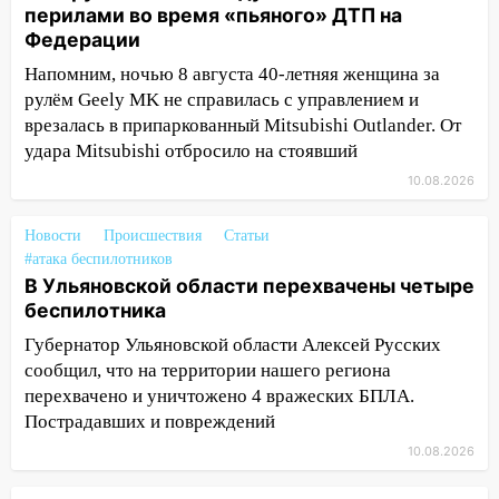
перилами во время «пьяного» ДТП на
административно-технического
Федерации
контроля администрации Ульяновска
Напомним, ночью 8 августа 40-летняя женщина за
11:12
В Ульяновской области в огне
рулём Geely MK не справилась с управлением и
погиб один человек
врезалась в припаркованный Mitsubishi Outlander. От
11:05
12 человек погибли и 39 получили
удара Mitsubishi отбросило на стоявший
ранения после атаки беспилотников на
10.08.2026
Нижнекамск
10:51
Новости
В Ульяновской области
Происшествия
Статьи
#атака беспилотников
перехвачены четыре беспилотника
В Ульяновской области перехвачены четыре
10:15
Соцсети: мотоциклист врезался в
беспилотника
«Калину» в Новом городе
Губернатор Ульяновской области Алексей Русских
10:11
Во время атаки беспилотников в
сообщил, что на территории нашего региона
Нижнекамске погибли люди: в
перехвачено и уничтожено 4 вражеских БПЛА.
республике объявили траур
Пострадавших и повреждений
10.08.2026
10:06
За выходные выпало больше
месячной нормы осадков и упало 111