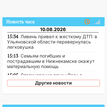
Новость часа
10.08.2026
15:34
Ливень привел к жесткому ДТП: в
Ульяновской области перевернулась
легковушка
15:13
Семьям погибших и
пострадавшим в Нижнекамске окажут
материальную помощь
15:05
Столкновение двух «Лад» в
Димитровграде: пассажирка оказалась
Другие новости
в больнице
14:23
В Вешкаймском районе
перевернулся самодельный байк