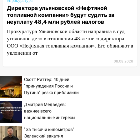
#прокуратура
Директора ульяновской «Нефтяной
19:30
Ульяновцев приглашают
топливной компании» будут судить за
поддержать «Симбирскую чебурашку»
неуплату 48,4 млн рублей налогов
на фестивале «ФормАРТ»
Прокуратура Ульяновской области направила в суд
18:11
Ульяновская область стала
уголовное дело в отношении 48-летнего директора
пилотным регионом проекта
ООО «Нефтяная топливная компания». Его обвиняют в
«Культурное долголетие»
уклонении от
17:23
Прогноз погоды в Ульяновской
08.08.2026
области на 8 августа
17:16
В реанимацию Ульяновской
Скотт Риттер: 40 дней
областной больницы поступили шесть
"принуждения России и
новых аппаратов ИВЛ
Путина" резко приблизили
крах режима Зеленского
16:51
В Чердаклинском районе
Дмитрий Медведев:
ремонтируют дороги, ставят остановки
важнее всего
и проводят новое освещение
национальные интересы
России
16:35
В Ульяновске установили ещё
"За тысячи километров":
девять бункеров для крупногабаритного
Зеленский закатил