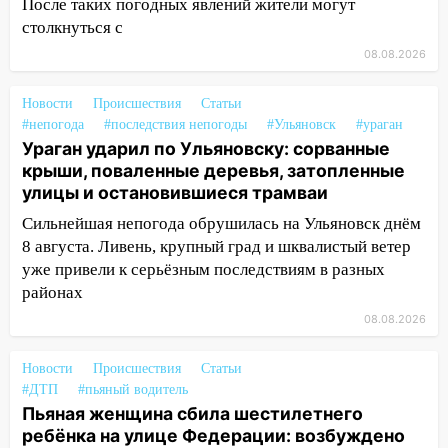
После таких погодных явлений жители могут
мужчину, пропавшего ещё 19 июля
столкнуться с
10:30
От мотофристайла до прогулки с
08.08.2026
хаски: куда сходить в Ульяновской
области 8–9 августа
Новости
Происшествия
Статьи
#непогода
#последствия непогоды
#Ульяновск
#ураган
10:11
Директора ульяновской
Ураган ударил по Ульяновску: сорванные
«Нефтяной топливной компании» будут
крыши, поваленные деревья, затопленные
судить за неуплату 48,4 млн рублей
улицы и остановившиеся трамваи
налогов
Сильнейшая непогода обрушилась на Ульяновск днём
09:28
Дети на дорогах: пострадали
8 августа. Ливень, крупный град и шквалистый ветер
велосипедисты, мотоциклисты и
уже привели к серьёзным последствиям в разных
пешеходы. Обзор крупных аварий в
районах
Ульяновской области
08.08.2026
08:30
Поджог со свечой, 16 сгоревших
домов и выстрел за водку
Новости
Происшествия
Статьи
#ДТП
#пьяный водитель
07:50
Какая погоды будет днем 8
Пьяная женщина сбила шестилетнего
августа
ребёнка на улице Федерации: возбуждено