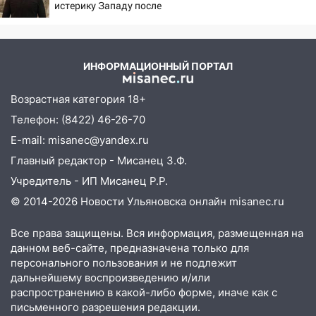
истерику Западу после
мусора
ночного удара
16:26
В Ульяновске бесплатно покажут
матч «Волги» под открытым небом
ИНФОРМАЦИОННЫЙ ПОРТАЛ
16:12
В Ульяновском госуниверситете
разработают отечественный прибор для
Возрастная категория 18+
цифровой ПЦР
Телефон: (8422) 46-26-70
15:47
Ульяновцы могут вернуть деньги
E-mail: misanec@yandex.ru
за абонементы закрывшегося фитнес-
Главный редактор - Мисанец З.Ф.
клуба «Рекорд-Fitness»
Учредитель - ИП Мисанец Р.Р.
15:34
После вмешательства
© 2014-2026 Новости Ульяновска онлайн
misanec.ru
прокуратуры в селах Ульяновской
области привели в порядок детские
Все права защищены. Вся информация, размещенная на
площадки
данном веб-сайте, предназначена только для
15:27
Прокуратура проверяет
персонального пользования и не подлежит
капремонт школы в селе Кивать
дальнейшему воспроизведению и/или
распространению в какой-либо форме, иначе как с
15:08
В Кузоватово после прокурорской
письменного разрешения редакции.