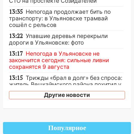
СТО на проспекте Созидателей
13:35
Непогода продолжает бить по
транспорту: в Ульяновске трамвай
сошёл с рельсов
13:22
Упавшие деревья перекрыли
дороги в Ульяновске: фото
13:17
Непогода в Ульяновске не
закончится сегодня: сильные ливни
сохранятся 9 августа
13:15
Трижды «брал в долг» без спроса:
житель Вешкаймского района похитил у
знакомого 191 тысячу рублей
Другие новости
13:14
Ураган оторвал светофор на
проспекте Филатова в Ульяновске
13:12
Дерево пробило крышу дома на
Новгородской в Ульяновске и рухнуло
Популярное
на электрощит