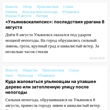
Новости
Обзор
Происшествия
Статьи
13:10
В Заволжском районе дерево
#ливень
#последствия непогоды
#Ульяновск
упало во дворе
#ураган 8 августа
#шторм
«Ульяновскалипсис»: последствия урагана 8
13:08
Ураган ударил по Ульяновску:
августа
сорванные крыши, поваленные деревья,
затопленные улицы и остановившиеся
Днём 8 августа Ульяновск оказался под ударом
трамваи
мощной непогоды. На город обрушились сильный
ливень, гроза, крупный град и шквалистый ветер. За
12:17
Ульяновск накрыл крупный град:
несколько часов стихия
после ливня город снова уходит под
воду
08.08.2026
12:12
Прокуратура взяла на контроль
Новости
Общество
Происшествия
Статьи
ДТП с шестилетним ребёнком на улице
#жкх
#непогода
#Ульяновск
Федерации
Куда жаловаться ульяновцам на упавшее
дерево или затопленную улицу после
12:01
Пьяная женщина сбила
непогоды
шестилетнего ребёнка на улице
Федерации: возбуждено уголовное дело
Сильная непогода, обрушившаяся на Ульяновск 8
августа, принесла городу ливни и шквалистый ветер.
11:16
В Ульяновске ищут 37-летнего