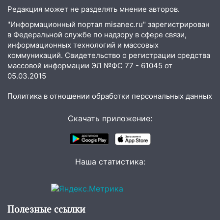
проверки обновили разметку на
Редакция может не разделять мнение авторов.
пешеходных переходах
"Информационный портал misanec.ru" зарегистрирован
14:40
На проспекте Гая в Ульяновске
в Федеральной службе по надзору в сфере связи,
запретили остановку автомобилей на
информационных технологий и массовых
50-метровом участке
коммуникаций. Свидетельство о регистрации средства
массовой информации ЭЛ №ФС 77 - 61045 от
14:22
В Новом городе 8 августа пройдет
05.03.2015
большой фестиваль «Наше время» с
мотофристайлом и концертом
Политика в отношении обработки персональных данных
«Мураками»
Скачать приложение:
14:04
Жару смоет ливнями: прогноз
погоды в Ульяновской области на
выходные 8-9 августа
13:30
В Ульяновске транспортные
Наша статистика:
полицейские проведут акцию «Час
пассажира»
13:20
В Ульяновске за один день
Полезные ссылки
обокрали женщину на пляже и