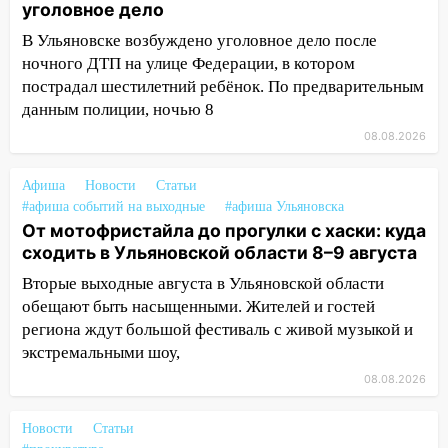
06:45
Императорский мост в
уголовное дело
Ульяновске останется закрытым до
В Ульяновске возбуждено уголовное дело после
утра 10 августа
ночного ДТП на улице Федерации, в котором
05:18
Судьба готовит сюрприз: гороскоп
пострадал шестилетний ребёнок. По предварительным
на 8 августа — кому повезет с
данным полиции, ночью 8
деньгами, а кого ждет неожиданная
08.08.2026
встреча
Афиша
04:47
Новости
Статьи
В Ульяновской области объявили
#афиша событий на выходные
#афиша Ульяновска
ракетную опасность: звучат сирены
От мотофристайла до прогулки с хаски: куда
07.08.2026
сходить в Ульяновской области 8–9 августа
20:40
Ульяновские аграрии смогут
Вторые выходные августа в Ульяновской области
купить тракторы с отсрочкой платежа
обещают быть насыщенными. Жителей и гостей
до декабря
региона ждут большой фестиваль с живой музыкой и
19:34
экстремальными шоу,
В следственном управлении
состоялось торжественное
08.08.2026
мероприятие, приуроченное к
празднованию Дня сотрудника органов
Новости
Статьи
следствия Российской Федерации