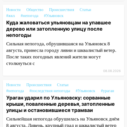
шторма
Новости
Общество
Происшествия
Статьи
13:49
Стихия продолжает крушить
#жкх
#непогода
#Ульяновск
Ульяновск: дерево рухнуло на дом на
Куда жаловаться ульяновцам на упавшее
Орджоникидзе
дерево или затопленную улицу после
непогоды
13:47
На Нижней Террасе мощным
Сильная непогода, обрушившаяся на Ульяновск 8
ветром вырвало дерево с корнем
августа, принесла городу ливни и шквалистый ветер.
13:46
Сильный ветер сорвал крышу с
После таких погодных явлений жители могут
СТО на проспекте Созидателей
столкнуться с
13:35
08.08.2026
Непогода продолжает бить по
транспорту: в Ульяновске трамвай
сошёл с рельсов
Новости
Происшествия
Статьи
#непогода
#последствия непогоды
#Ульяновск
#ураган
13:22
Упавшие деревья перекрыли
Ураган ударил по Ульяновску: сорванные
дороги в Ульяновске: фото
крыши, поваленные деревья, затопленные
улицы и остановившиеся трамваи
13:17
Непогода в Ульяновске не
закончится сегодня: сильные ливни
Сильнейшая непогода обрушилась на Ульяновск днём
сохранятся 9 августа
8 августа. Ливень, крупный град и шквалистый ветер