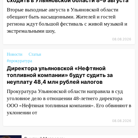
сходить в Ульяновской области 8–9 августа
воду
Вторые выходные августа в Ульяновской области
12:12
Прокуратура взяла на контроль
обещают быть насыщенными. Жителей и гостей
ДТП с шестилетним ребёнком на улице
региона ждут большой фестиваль с живой музыкой и
Федерации
экстремальными шоу,
12:01
Пьяная женщина сбила
08.08.2026
шестилетнего ребёнка на улице
Федерации: возбуждено уголовное дело
Новости
Статьи
#прокуратура
11:16
В Ульяновске ищут 37-летнего
Директора ульяновской «Нефтяной
мужчину, пропавшего ещё 19 июля
топливной компании» будут судить за
10:30
От мотофристайла до прогулки с
неуплату 48,4 млн рублей налогов
хаски: куда сходить в Ульяновской
Прокуратура Ульяновской области направила в суд
области 8–9 августа
уголовное дело в отношении 48-летнего директора
ООО «Нефтяная топливная компания». Его обвиняют в
10:11
Директора ульяновской
уклонении от
«Нефтяной топливной компании» будут
судить за неуплату 48,4 млн рублей
08.08.2026
налогов