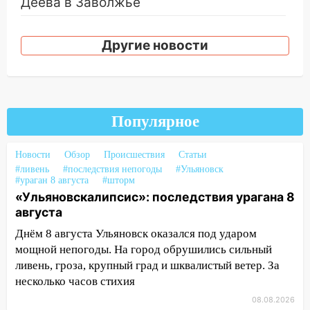
Деева в Заволжье
14:26
Жители Ульяновска сами
пытаются расчистить ливнёвки, не
Другие новости
дождавшись коммунальщиков
14:16
Шторм продолжает ломать город:
на улице Любови Шевцовой рухнул
светофор
Популярное
14:14
Студента из Ульяновска обманули
мошенники под видом преподавателя
Новости
Обзор
Происшествия
Статьи
#ливень
#последствия непогоды
#Ульяновск
14:12
Куда жаловаться ульяновцам на
#ураган 8 августа
#шторм
упавшее дерево или затопленную улицу
«Ульяновскалипсис»: последствия урагана 8
после непогоды
августа
Днём 8 августа Ульяновск оказался под ударом
13:59
В Новом городе ураганным
мощной непогоды. На город обрушились сильный
ветром сорвало опалубку со
ливень, гроза, крупный град и шквалистый ветер. За
строящегося дома
несколько часов стихия
13:54
В мэрии Ульяновска рассказали,
08.08.2026
как устраняют последствия мощного