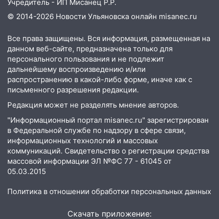
Учредитель - ИП Мисанец Р.Р.
07.08.2026
© 2014-2026 Новости Ульяновска онлайн
misanec.ru
20:40
Ульяновские аграрии смогут
купить тракторы с отсрочкой платежа
Все права защищены. Вся информация, размещенная на
до декабря
данном веб-сайте, предназначена только для
19:34
персонального пользования и не подлежит
В следственном управлении
дальнейшему воспроизведению и/или
состоялось торжественное
распространению в какой-либо форме, иначе как с
мероприятие, приуроченное к
письменного разрешения редакции.
празднованию Дня сотрудника органов
следствия Российской Федерации
Редакция может не разделять мнение авторов.
19:30
"Информационный портал misanec.ru" зарегистрирован
Ульяновцев приглашают
в Федеральной службе по надзору в сфере связи,
поддержать «Симбирскую чебурашку»
информационных технологий и массовых
на фестивале «ФормАРТ»
коммуникаций. Свидетельство о регистрации средства
18:11
Ульяновская область стала
массовой информации ЭЛ №ФС 77 - 61045 от
пилотным регионом проекта
05.03.2015
«Культурное долголетие»
Политика в отношении обработки персональных данных
17:23
Прогноз погоды в Ульяновской
области на 8 августа
Скачать приложение: