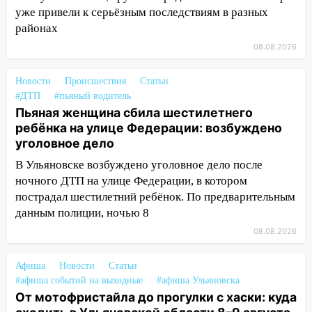
уже привели к серьёзным последствиям в разных
13:15
Трижды «брал в долг» без спроса:
районах
житель Вешкаймского района похитил у
08.08.2026
знакомого 191 тысячу рублей
13:14
Ураган оторвал светофор на
Новости
Происшествия
Статьи
проспекте Филатова в Ульяновске
#ДТП
#пьяный водитель
Пьяная женщина сбила шестилетнего
13:12
Дерево пробило крышу дома на
ребёнка на улице Федерации: возбуждено
Новгородской в Ульяновске и рухнуло
уголовное дело
на электрощит
В Ульяновске возбуждено уголовное дело после
13:10
В Заволжском районе дерево
ночного ДТП на улице Федерации, в котором
упало во дворе
пострадал шестилетний ребёнок. По предварительным
данным полиции, ночью 8
13:08
Ураган ударил по Ульяновску:
сорванные крыши, поваленные деревья,
08.08.2026
затопленные улицы и остановившиеся
трамваи
Афиша
Новости
Статьи
#афиша событий на выходные
#афиша Ульяновска
12:17
Ульяновск накрыл крупный град:
От мотофристайла до прогулки с хаски: куда
после ливня город снова уходит под