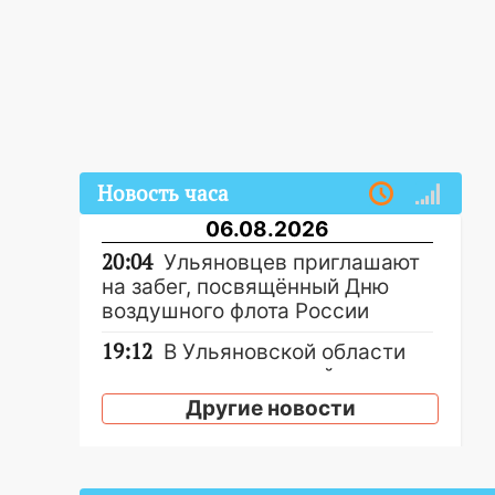
Новость часа
06.08.2026
20:04
Ульяновцев приглашают
на забег, посвящённый Дню
воздушного флота России
19:12
В Ульяновской области
руководителя частной
компании наказали за сокрытие
Другие новости
прошлого своего сотрудник
18:02
В Ульяновск едут звезды
баскетбола!