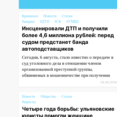
17:08
Ульяновский областной
суд оставил в силе приговор
Криминал
Новости
Статьи
руководству
#аварии
#ДТП
#СК
#УМВД
«УльяновскФармации» за
Инсценировали ДТП и получили
махинации на 3,2 млн рублей
более 4,6 миллиона рублей: перед
16:09
Ветераны легкой
судом предстанет банда
атлетики из Ульяновска
автоподставщиков
успешно выступили на
Сегодня, 6 августа, стало известно о передаче в
Чемпионате России
суд уголовного дела в отношении членов
16:02
В Ульяновской области
организованной преступной группы,
убрали более 28% площадей
обвиняемых в мошенничестве при получении
зерновых и зернобобовых
06.08.2026
культур
15:51
Бросила кирпич в жену
Новости
Общество
Статьи
брата: в Ульяновской области
#юристы
завели дело на агрессивную
Четыре года борьбы: ульяновские
женщину
юристы помогли женщине