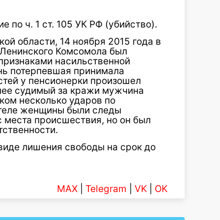
по ч. 1 ст. 105 УК РФ (убийство).
ой области, 14 ноября 2015 года в
у Ленинского Комсомола был
 признаками насильственной
ень потерпевшая принимала
остей у пенсионерки произошел
анее судимый за кражи мужчина
ком несколько ударов по
 теле женщины были следы
 места происшествия, но он был
тственности.
виде лишения свободы на срок до
MAX
|
Telegram
|
VK
|
OK