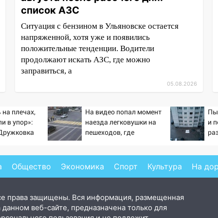
список АЗС
Ситуация с бензином в Ульяновске остается
напряженной, хотя уже и появились
положительные тенденции. Водители
продолжают искать АЗС, где можно
заправиться, а
05.08.2026
 на плечах,
На видео попал момент
Пы
и в упор»:
наезда легковушки на
и 
-Дружковка
пешеходов, где
ра
льником для
пострадали минимум
гла
ьяра»
восемь человек
– 
06/08/2026 – Новости
а
Общество
Экономика
Спорт
Культура
На до
се права защищены. Вся информация, размещенная
 данном веб-сайте, предназначена только для
ерсонального пользования и не подлежит