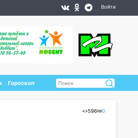
Войти
х
Гороскоп
596
0