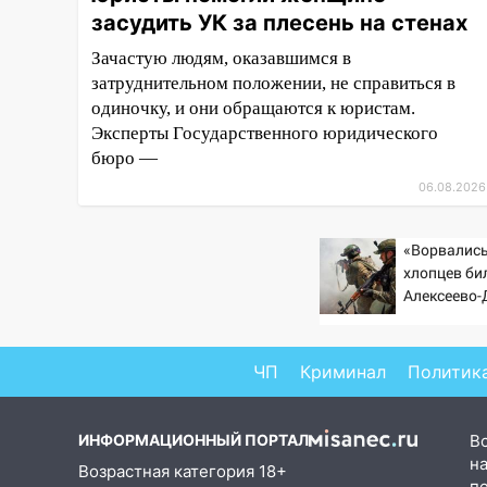
15:47
На улице Радищева
засудить УК за плесень на стенах
сбили курьера: крупная авария
Зачастую людям, оказавшимся в
в Ульяновске
затруднительном положении, не справиться в
15:15
Проводил до квартиры и
одиночку, и они обращаются к юристам.
ограбил: новый кавалер
Эксперты Государственного юридического
женщины оказался
бюро —
рецидивистом
06.08.2026
14:26
В Ульяновске ограничат
движение по улице Ефремова
«Ворвались
хлопцев бил
14:23
67% ульяновцев готовы
Алексеево
передумать увольняться, если
стала моги
им повысят зарплату
«птах Мад
14:01
Инсценировали ДТП и
ЧП
Криминал
Политик
получили более 4,6 миллиона
рублей: перед судом
ИНФОРМАЦИОННЫЙ ПОРТАЛ
В
предстанет банда
на
автоподставщиков
Возрастная категория 18+
п