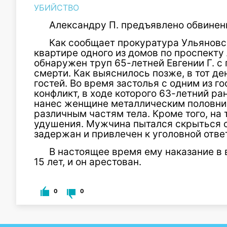
УБИЙСТВО
Александру П. предъявлено обвинение 
Как сообщает прокуратура Ульяновск
квартире одного из домов по проспект
обнаружен труп 65-летней Евгении Г. с
смерти. Как выяснилось позже, в тот д
гостей. Во время застолья с одним из г
конфликт, в ходе которого 63-летний р
нанес женщине металлическим половни
различным частям тела. Кроме того, на
удушения. Мужчина пытался скрыться с
задержан и привлечен к уголовной отве
В настоящее время ему наказание в 
15 лет, и он арестован.
0
0