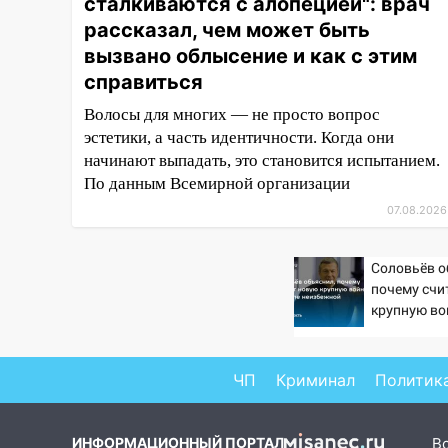
16:35
сталкиваются с алопецией": врач
В Ульяновске установили
ещё девять бункеров для
рассказал, чем может быть
крупногабаритного мусора
вызвано облысение и как с этим
справиться
16:26
В Ульяновске бесплатно
покажут матч «Волги» под
Волосы для многих — не просто вопрос
открытым небом
эстетики, а часть идентичности. Когда они
начинают выпадать, это становится испытанием.
16:12
В Ульяновском
По данным Всемирной организации
госуниверситете разработают
отечественный прибор для
07.08.2026
цифровой ПЦР
15:47
Ульяновцы могут
Соловьёв о
вернуть деньги за абонементы
почему счи
крупную во
закрывшегося фитнес-клуба
неизбежно
«Рекорд-Fitness»
15:34
После вмешательства
ЧП
Криминал
Политик
прокуратуры в селах
Ульяновской области привели
в порядок детские площадки
ИНФОРМАЦИОННЫЙ ПОРТАЛ
В