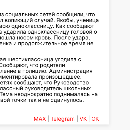
из социальных сетей сообщили, что
ел вопиющий случай. Якобы, ученица
вою одноклассницу. Как сообщают
 ударила одноклассницу головой о
пошла носом кровь. После удара,
енка и продолжительное время не
шая шестиклассница угодила с
Сообщают, что родители
вление в полицию. Администрация
омментировала произошедшее.
сетях сообщают, что Руководство
 Классный руководитель школьных
 Тема неоднократно поднималась на
вой точки так и не сдвинулось.
MAX
|
Telegram
|
VK
|
OK