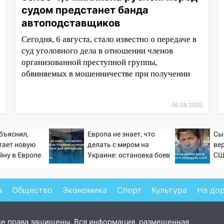
судом предстанет банда
автоподставщиков
Сегодня, 6 августа, стало известно о передаче в
суд уголовного дела в отношении членов
организованной преступной группы,
обвиняемых в мошенничестве при получении
06.08.2026
бъяснил,
Европа не знает, что
Сы
тает новую
делать с миром на
ве
йну в Европе
Украине: остановка боев
СШ
й
грозит для нее хаосом
а
Общество
Экономика
Спорт
Культура
На до
се права защищены. Вся информация, размещенная