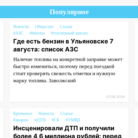
Популярное
Новости
Общество
Статьи
#АЗС
#бензин
#топливный кризис
Где есть бензин в Ульяновске 7
августа: список АЗС
Наличие топлива на конкретной заправке может
быстро измениться, поэтому перед поездкой
стоит проверять свежесть отметки и нужную
марку топлива. Заволжский
07.08.2026
Криминал
Новости
Статьи
#аварии
#ДТП
#СК
#УМВД
Инсценировали ДТП и получили
более 4,6 миллиона рублей: перед