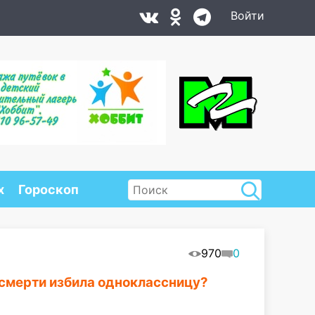
Войти
х
Гороскоп
970
0
усмерти избила одноклассницу?