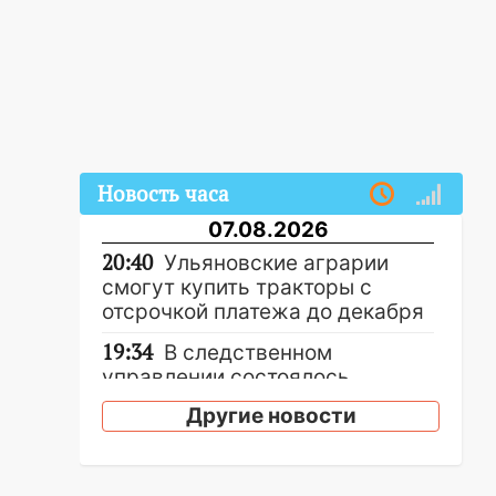
Новость часа
07.08.2026
20:40
Ульяновские аграрии
смогут купить тракторы с
отсрочкой платежа до декабря
19:34
В следственном
управлении состоялось
торжественное мероприятие,
Другие новости
приуроченное к празднованию
Дня сотрудника органов
следствия Российской