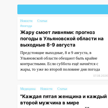
Федерации
19:30
Ульяновцев приглашают
поддержать «Симбирскую
чебурашку» на фестивале
Новости
Статьи
«ФормАРТ»
#погода
Жару смоет ливнями: прогноз
18:11
Ульяновская область
погоды в Ульяновской области на
стала пилотным регионом
выходные 8-9 августа
проекта «Культурное
долголетие»
Предстоящие выходные, 8 и 9 августа, в
Ульяновской области обещают быть крайне
17:16
В реанимацию
контрастными. Если суббота ещё начнётся с
Ульяновской областной
жары, то уже во второй половине дня погода
больницы поступили шесть
новых аппаратов ИВЛ
07.08.2026
16:51
В Чердаклинском районе
ремонтируют дороги, ставят
Медицина
Новости
Статьи
остановки и проводят новое
"Каждая пятая женщина и каждый
освещение
второй мужчина в мире