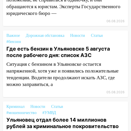
07:18
В Ульяновск идет
обращаются к юристам. Эксперты Государственного
тридцатиградусная жара: какая будет
юридического бюро —
погода в четверг
06.08.2026
06:00
Четыре года борьбы: ульяновские
юристы помогли женщине засудить УК
Важное
Дорожная обстановка
Новости
Статьи
за плесень на стенах
#бензин
Где есть бензин в Ульяновске 5 августа
05:00
Кому 6 августа звезды сулят
после рабочего дня: список АЗС
прибыль, а кому — испытания на
прочность
Ситуация с бензином в Ульяновске остается
напряженной, хотя уже и появились положительные
05.08.2026
тенденции. Водители продолжают искать АЗС, где
22:58
Соцсети: на проспекте Тюленева
можно заправиться, а
ДТП с мотоциклистом
05.08.2026
20:22
Мошенники обманули 92-летнюю
жительницу Ульяновской области
Криминал
Новости
Статьи
#мошенничество
#УМВД
19:14
Житель Ульяновской области
Ульяновец отдал более 14 миллионов
подвез троих незнакомцев на трассе и
рублей за криминальное покровительство
заработал уголовное дело