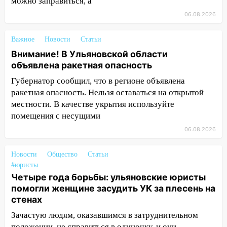
можно заправиться, а
11:12
Соцсети: на Рябикова автомобиль
06.08.2026
врезался в забор
Важное
Новости
Статьи
10:27
Где есть бензин в Ульяновске
днем 6 августа: список АЗС
Внимание! В Ульяновской области
объявлена ракетная опасность
10:16
Внимание! В Ульяновской области
Губернатор сообщил, что в регионе объявлена
объявлена ракетная опасность
ракетная опасность. Нельзя оставаться на открытой
10:00
В Старомайнском районе утонул
местности. В качестве укрытия используйте
51-летний мужчина
помещения с несущими
06.08.2026
09:50
В Ульяновске черный коршун
застрял в тепловозе
Новости
Общество
Статьи
09:44
Ульяновские спасатели помогли
#юристы
юному велосипедисту на улице
Четыре года борьбы: ульяновские юристы
Чернышевского
помогли женщине засудить УК за плесень на
стенах
08:21
В Заволжском районе украли два
велосипеда
Зачастую людям, оказавшимся в затруднительном
положении, не справиться в одиночку, и они