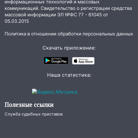
информационных технологий и массовых
припаркованный автомобиль
коммуникаций. Свидетельство о регистрации средства
массовой информации ЭЛ №ФС 77 - 61045 от
12:37
Переезжал «зебру» на
05.03.2015
велосипеде и попал под колеса
Политика в отношении обработки персональных данных
12:18
Вспыхнул изнутри: в
Железнодорожном районе горела дача
Скачать приложение:
11:33
В Засвияжье под колёса авто
попал мужчина
11:17
В Радищевском районе сгорели
Наша статистика:
хозяйственные постройки
11:00
В Канадее горел жилой дом
10:18
Губернатор Ульяновской области:
Полезные ссылки
уничтожено четыре беспилотника в
регионе
Служба судебных приставов
10:00
В Ульяновске дотла сгорел
легковой автомобиль