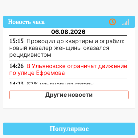
Новость часа
06.08.2026
15:15
Проводил до квартиры и ограбил:
новый кавалер женщины оказался
рецидивистом
14:26
В Ульяновске ограничат движение
по улице Ефремова
14:23
67% ульяновцев готовы
передумать увольняться, если им
Другие новости
повысят зарплату
14:01
Инсценировали ДТП и получили
более 4,6 миллиона рублей: перед
судом предстанет банда
Популярное
автоподставщиков