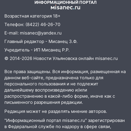
больницу
ИНФОРМАЦИОННЫЙ ПОРТАЛ
15:59
Ульяновец отдал более 14
Возрастная категория 18+
миллионов рублей за криминальное
Телефон: (8422) 46-26-70
покровительство
E-mail: misanec@yandex.ru
15:32
На «кольце» кроссовер сбил 18-
Главный редактор - Мисанец З.Ф.
летнего мопедиста
Учредитель - ИП Мисанец Р.Р.
15:00
В Ульяновске после тройного ДТП
© 2014-2026 Новости Ульяновска онлайн
misanec.ru
госпитализировали 25-летнего байкера
14:32
На Ульяновскую область
Все права защищены. Вся информация, размещенная на
данном веб-сайте, предназначена только для
надвигается жара
персонального пользования и не подлежит
14:08
Пешеход переходил по «зебре»:
дальнейшему воспроизведению и/или
подробности серьезной аварии на
распространению в какой-либо форме, иначе как с
Фруктовой
письменного разрешения редакции.
Редакция может не разделять мнение авторов.
13:30
В Димитровграде на улице
Трудовой горело здание
"Информационный портал misanec.ru" зарегистрирован
в Федеральной службе по надзору в сфере связи,
13:00
Водитель без прав врезался в