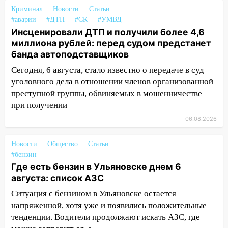
13:36
В Инзе произошел крупный пожар
Криминал
Новости
Статьи
#аварии
#ДТП
#СК
#УМВД
13:00
В суде защитили репутацию
Инсценировали ДТП и получили более 4,6
мужчины, которого необоснованно
миллиона рублей: перед судом предстанет
обвиняли в жестоком обращении с
банда автоподставщиков
животными
Сегодня, 6 августа, стало известно о передаче в суд
12:28
Миллион на «льготниках»: в
уголовного дела в отношении членов организованной
Ульяновской области перевозчик
преступной группы, обвиняемых в мошенничестве
провернул хитрую схему с чужими
при получении
проездными
06.08.2026
12:10
Ульяновский алиментщик накопил
120 тысяч долга
Новости
Общество
Статьи
#бензин
11:49
Снят режим «Ракетная
Где есть бензин в Ульяновске днем 6
опасность» на территории Ульяновской
августа: список АЗС
области
Ситуация с бензином в Ульяновске остается
11:30
Кабмин РФ разрешил до 1 июля
напряженной, хотя уже и появились положительные
2027 года импорт, выпуск и обращение
тенденции. Водители продолжают искать АЗС, где
бензина Евро 2, Евро 3, Евро 4