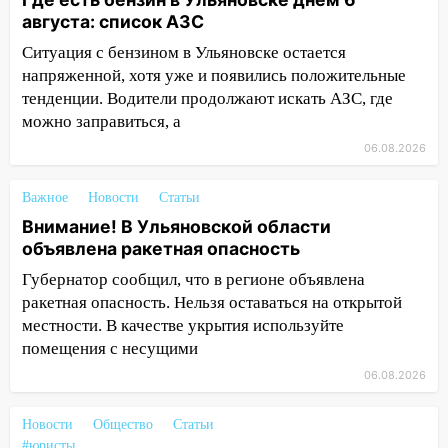
15:15
Проводил до квартиры и ограбил:
августа: список АЗС
новый кавалер женщины оказался
рецидивистом
Ситуация с бензином в Ульяновске остается
напряженной, хотя уже и появились положительные
14:26
В Ульяновске ограничат движение
тенденции. Водители продолжают искать АЗС, где
по улице Ефремова
можно заправиться, а
14:23
67% ульяновцев готовы
06.08.2026
передумать увольняться, если им
повысят зарплату
Важное
Новости
Статьи
14:01
Инсценировали ДТП и получили
Внимание! В Ульяновской области
более 4,6 миллиона рублей: перед
объявлена ракетная опасность
судом предстанет банда
Губернатор сообщил, что в регионе объявлена
автоподставщиков
ракетная опасность. Нельзя оставаться на открытой
местности. В качестве укрытия используйте
13:36
В Инзе произошел крупный пожар
помещения с несущими
13:00
В суде защитили репутацию
06.08.2026
мужчины, которого необоснованно
обвиняли в жестоком обращении с
Новости
Общество
Статьи
животными
#юристы