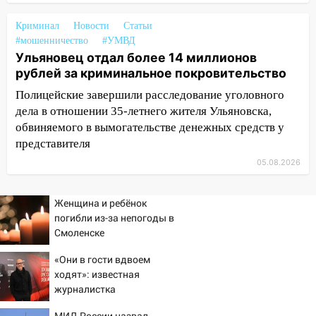
10:16
Внимание! В Ульяновской области
объявлена ракетная опасность
Криминал
Новости
Статьи
#мошенничество
#УМВД
10:00
В Старомайнском районе утонул
Ульяновец отдал более 14 миллионов
51-летний мужчина
рублей за криминальное покровительство
09:50
В Ульяновске черный коршун
Полицейские завершили расследование уголовного
застрял в тепловозе
дела в отношении 35-летнего жителя Ульяновска,
обвиняемого в вымогательстве денежных средств у
09:44
Ульяновские спасатели помогли
представителя
юному велосипедисту на улице
05.08.2026
Чернышевского
08:21
В Заволжском районе украли два
Женщина и ребёнок
велосипеда
погибли из-за непогоды в
07:18
Смоленске
В Ульяновск идет
тридцатиградусная жара: какая будет
«Они в гости вдвоем
погода в четверг
ходят»: известная
06:00
журналистка
Четыре года борьбы: ульяновские
подтвердила роман
юристы помогли женщине засудить УК
МИД России назвал