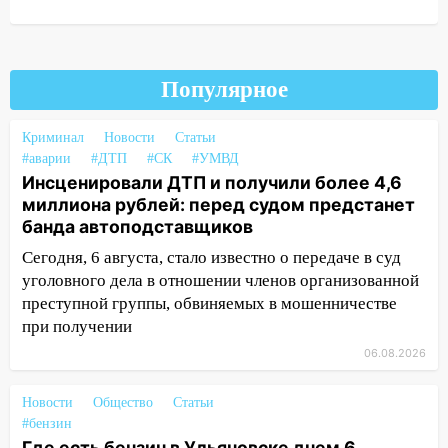
баскетбола!
17:08
Ульяновский областной суд
оставил в силе приговор руководству
Популярное
«УльяновскФармации» за махинации на
3,2 млн рублей
Криминал
Новости
Статьи
16:09
Ветераны легкой атлетики из
#аварии
#ДТП
#СК
#УМВД
Ульяновска успешно выступили на
Инсценировали ДТП и получили более 4,6
Чемпионате России
миллиона рублей: перед судом предстанет
банда автоподставщиков
16:02
В Ульяновской области убрали
более 28% площадей зерновых и
Сегодня, 6 августа, стало известно о передаче в суд
зернобобовых культур
уголовного дела в отношении членов организованной
преступной группы, обвиняемых в мошенничестве
15:51
Бросила кирпич в жену брата: в
при получении
Ульяновской области завели дело на
агрессивную женщину
06.08.2026
15:47
На улице Радищева сбили
Новости
Общество
Статьи
курьера: крупная авария в Ульяновске
#бензин
Где есть бензин в Ульяновске днем 6