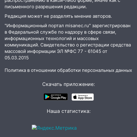
распространению в какой-либо форме, иначе как с
большой фестиваль «Наше время»
письменного разрешения редакции.
17:30
Где есть бензин в Ульяновске 5
Редакция может не разделять мнение авторов.
августа после рабочего дня: список АЗС
"Информационный портал misanec.ru" зарегистрирован
17:05
«Обыск» по видеосвязи: в
в Федеральной службе по надзору в сфере связи,
Ульяновске задержали 19-летнюю
информационных технологий и массовых
сообщницу мошенников
коммуникаций. Свидетельство о регистрации средства
массовой информации ЭЛ №ФС 77 - 61045 от
16:12
Едва не перерезал горло: в
05.03.2015
Вешкайме посиделки с судимым
знакомым закончились для женщины
Политика в отношении обработки персональных данных
больницей
Скачать приложение:
16:06
18-летняя девушка без прав
перевернулась на мопеде и попала в
больницу
Наша статистика:
15:59
Ульяновец отдал более 14
миллионов рублей за криминальное
покровительство
15:32
На «кольце» кроссовер сбил 18-