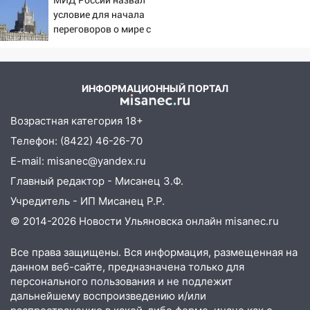
Бондарчука и Исаковой
за плесень на стенах
условие для начала
переговоров о мире с
05:00
Кому 6 августа звезды сулят
Украиной
прибыль, а кому — испытания на
прочность
05.08.2026
ИНФОРМАЦИОННЫЙ ПОРТАЛ
22:58
Соцсети: на проспекте Тюленева
ДТП с мотоциклистом
Возрастная категория 18+
Телефон: (8422) 46-26-70
20:22
Мошенники обманули 92-летнюю
жительницу Ульяновской области
E-mail: misanec@yandex.ru
Главный редактор - Мисанец З.Ф.
19:14
Житель Ульяновской области
подвез троих незнакомцев на трассе и
Учредитель - ИП Мисанец Р.Р.
заработал уголовное дело
© 2014-2026 Новости Ульяновска онлайн
misanec.ru
18:14
Прогноз погоды на 6 августа в
Все права защищены. Вся информация, размещенная на
Ульяновской области
данном веб-сайте, предназначена только для
18:00
персонального пользования и не подлежит
Мотофристайл, рок и силовой
дальнейшему воспроизведению и/или
экстрим: в Ульяновске пройдет