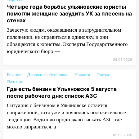
12:28
Миллион на «льготниках»: в
Четыре года борьбы: ульяновские юристы
Ульяновской области перевозчик
помогли женщине засудить УК за плесень на
провернул хитрую схему с чужими
стенах
проездными
Зачастую людям, оказавшимся в затруднительном
положении, не справиться в одиночку, и они
12:10
Ульяновский алиментщик накопил
обращаются к юристам. Эксперты Государственного
120 тысяч долга
юридического бюро —
11:49
Снят режим «Ракетная
06.08.2026
опасность» на территории Ульяновской
области
Важное
Дорожная обстановка
Новости
Статьи
11:30
Кабмин РФ разрешил до 1 июля
#бензин
2027 года импорт, выпуск и обращение
Где есть бензин в Ульяновске 5 августа
бензина Евро 2, Евро 3, Евро 4
после рабочего дня: список АЗС
Ситуация с бензином в Ульяновске остается
11:12
Соцсети: на Рябикова автомобиль
напряженной, хотя уже и появились положительные
врезался в забор
тенденции. Водители продолжают искать АЗС, где
10:27
Где есть бензин в Ульяновске
можно заправиться, а
днем 6 августа: список АЗС
05.08.2026