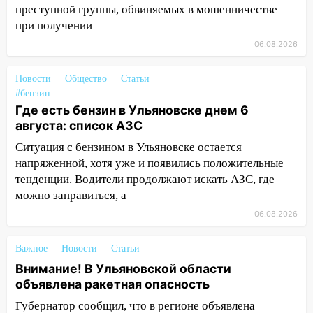
преступной группы, обвиняемых в мошенничестве
Ульяновской области
при получении
20:04
Ульяновцев приглашают на забег,
06.08.2026
посвящённый Дню воздушного флота
России
Новости
Общество
Статьи
#бензин
19:12
В Ульяновской области
Где есть бензин в Ульяновске днем 6
руководителя частной компании
августа: список АЗС
наказали за сокрытие прошлого своего
сотрудник
Ситуация с бензином в Ульяновске остается
напряженной, хотя уже и появились положительные
18:02
В Ульяновск едут звезды
тенденции. Водители продолжают искать АЗС, где
баскетбола!
можно заправиться, а
17:08
Ульяновский областной суд
06.08.2026
оставил в силе приговор руководству
«УльяновскФармации» за махинации на
Важное
Новости
Статьи
3,2 млн рублей
Внимание! В Ульяновской области
16:09
Ветераны легкой атлетики из
объявлена ракетная опасность
Ульяновска успешно выступили на
Губернатор сообщил, что в регионе объявлена
Чемпионате России