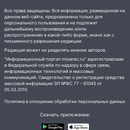
опасность» на территории Ульяновской
области
Все права защищены. Вся информация, размещенная на
данном веб-сайте, предназначена только для
11:30
Кабмин РФ разрешил до 1 июля
персонального пользования и не подлежит
2027 года импорт, выпуск и обращение
дальнейшему воспроизведению и/или
бензина Евро 2, Евро 3, Евро 4
распространению в какой-либо форме, иначе как с
письменного разрешения редакции.
11:12
Соцсети: на Рябикова автомобиль
врезался в забор
Редакция может не разделять мнение авторов.
"Информационный портал misanec.ru" зарегистрирован
10:27
Где есть бензин в Ульяновске
в Федеральной службе по надзору в сфере связи,
днем 6 августа: список АЗС
информационных технологий и массовых
10:16
Внимание! В Ульяновской области
коммуникаций. Свидетельство о регистрации средства
массовой информации ЭЛ №ФС 77 - 61045 от
объявлена ракетная опасность
05.03.2015
10:00
В Старомайнском районе утонул
51-летний мужчина
Политика в отношении обработки персональных данных
09:50
В Ульяновске черный коршун
Скачать приложение:
застрял в тепловозе
09:44
Ульяновские спасатели помогли