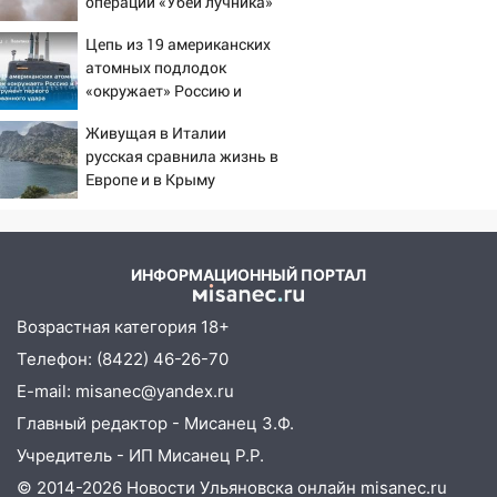
операции «Убей лучника»
против России
14:01
Инсценировали ДТП и получили
Цепь из 19 американских
более 4,6 миллиона рублей: перед
атомных подлодок
судом предстанет банда
«окружает» Россию и
автоподставщиков
Китай: это инструмент
Живущая в Италии
первого массированного
13:36
В Инзе произошел крупный пожар
русская сравнила жизнь в
удара
Европе и в Крыму
13:00
В суде защитили репутацию
мужчины, которого необоснованно
обвиняли в жестоком обращении с
животными
ИНФОРМАЦИОННЫЙ ПОРТАЛ
12:28
Миллион на «льготниках»: в
Ульяновской области перевозчик
Возрастная категория 18+
провернул хитрую схему с чужими
Телефон: (8422) 46-26-70
проездными
E-mail: misanec@yandex.ru
12:10
Ульяновский алиментщик накопил
Главный редактор - Мисанец З.Ф.
120 тысяч долга
Учредитель - ИП Мисанец Р.Р.
11:49
Снят режим «Ракетная
© 2014-2026 Новости Ульяновска онлайн
misanec.ru