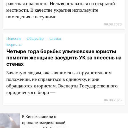
ракетная опасность. Нельзя оставаться на открытой
16:02
В Ульяновской области убрали
местности. В качестве укрытия используйте
более 28% площадей зерновых и
помещения с несущими
зернобобовых культур
06.08.2026
15:51
Бросила кирпич в жену брата: в
Новости
Общество
Статьи
Ульяновской области завели дело на
#юристы
агрессивную женщину
Четыре года борьбы: ульяновские юристы
15:47
На улице Радищева сбили
помогли женщине засудить УК за плесень на
курьера: крупная авария в Ульяновске
стенах
Зачастую людям, оказавшимся в затруднительном
15:15
Проводил до квартиры и ограбил:
положении, не справиться в одиночку, и они
новый кавалер женщины оказался
рецидивистом
обращаются к юристам. Эксперты Государственного
юридического бюро —
14:26
В Ульяновске ограничат движение
06.08.2026
по улице Ефремова
14:23
67% ульяновцев готовы
В Киеве заявили о
передумать увольняться, если им
провале американской
повысят зарплату