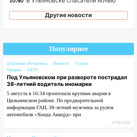
10:40
В Ульяновске спасатели ночью
нашли потерявшегося в заброшенных
садах 79-летнего мужчину
Другие новости
10:26
На нескольких улицах Ульяновска
временно отключили холодную воду
10:14
В Ульяновске двоих участников
Популярное
коррупционной схемы при ЦГКБ
отправили в колонию на 7 и 8 лет
Дорожная обстановка
Новости
Статьи
09:52
Ночью беспилотники сбили над
#авария
#ДТП
соседними Татарстаном и Саратовской
Под Ульяновском при развороте пострадал
областью
38-летний водитель иномарки
09:41
Диана Шурыгина уверовала в
5 августа в 16:34 произошла крупная авария в
Бога в СИЗО
Цильнинском районе. По предварительной
информации ГАИ, 38-летний мужчина за рулем
09:35
В Ульяновске директора фирмы
автомобиля «Хонда Аккорд» при
будут судить за неуплату налогов на 48
07.08.2026
млн рублей
08:22
Подросток на питбайке сбил