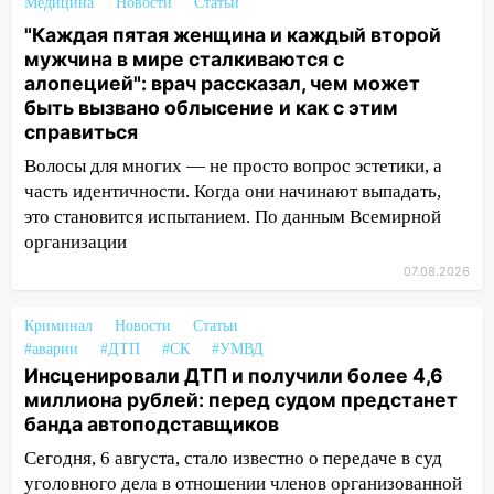
Медицина
Новости
Статьи
велосипедистку: пострадали двое
"Каждая пятая женщина и каждый второй
07:20
мужчина в мире сталкиваются с
Жара возвращается: ожидается
алопецией": врач рассказал, чем может
знойный и сухой четверг
быть вызвано облысение и как с этим
06:00
Под Ульяновском при развороте
справиться
пострадал 38-летний водитель
Волосы для многих — не просто вопрос эстетики, а
иномарки
часть идентичности. Когда они начинают выпадать,
05:00
«Каждая пятая женщина и каждый
это становится испытанием. По данным Всемирной
второй мужчина в мире сталкиваются с
организации
алопецией»: врач рассказал, чем может
07.08.2026
быть вызвано облысение и как с этим
справиться
Криминал
Новости
Статьи
03:30
Гороскоп на 7 августа: пятница
#аварии
#ДТП
#СК
#УМВД
Инсценировали ДТП и получили более 4,6
принесет прилив творческой энергии и
миллиона рублей: перед судом предстанет
отличные шансы исправить старые
банда автоподставщиков
ошибки
06.08.2026
Сегодня, 6 августа, стало известно о передаче в суд
уголовного дела в отношении членов организованной
23:20
Прогноз погоды на 7 августа в