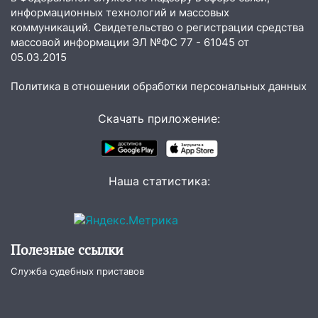
14:26
В Ульяновске ограничат движение
информационных технологий и массовых
по улице Ефремова
коммуникаций. Свидетельство о регистрации средства
14:23
массовой информации ЭЛ №ФС 77 - 61045 от
67% ульяновцев готовы
05.03.2015
передумать увольняться, если им
повысят зарплату
Политика в отношении обработки персональных данных
14:01
Инсценировали ДТП и получили
более 4,6 миллиона рублей: перед
Скачать приложение:
судом предстанет банда
автоподставщиков
13:36
В Инзе произошел крупный пожар
Наша статистика:
13:00
В суде защитили репутацию
мужчины, которого необоснованно
обвиняли в жестоком обращении с
животными
Полезные ссылки
12:28
Миллион на «льготниках»: в
Служба судебных приставов
Ульяновской области перевозчик
провернул хитрую схему с чужими