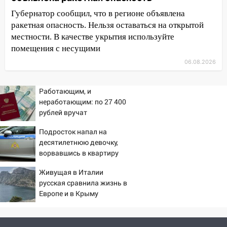
принесет прилив творческой энергии и
отличные шансы исправить старые
Губернатор сообщил, что в регионе объявлена
ошибки
ракетная опасность. Нельзя оставаться на открытой
местности. В качестве укрытия используйте
06.08.2026
помещения с несущими
23:20
Прогноз погоды на 7 августа в
06.08.2026
Ульяновской области
20:04
Ульяновцев приглашают на забег,
Работающим, и
посвящённый Дню воздушного флота
неработающим: по 27 400
России
рублей вручат
пенсионерам в сентябре -
19:12
В Ульяновской области
Подросток напал на
PrimaMedia.ru
руководителя частной компании
десятилетнюю девочку,
наказали за сокрытие прошлого своего
ворвавшись в квартиру
сотрудник
Живущая в Италии
18:02
В Ульяновск едут звезды
русская сравнила жизнь в
баскетбола!
Европе и в Крыму
17:08
Ульяновский областной суд
оставил в силе приговор руководству