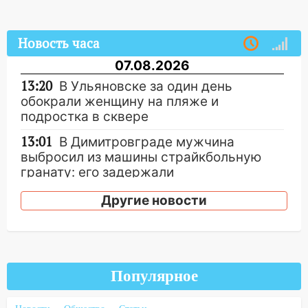
Новость часа
07.08.2026
13:20
В Ульяновске за один день
обокрали женщину на пляже и
подростка в сквере
13:01
В Димитровграде мужчина
выбросил из машины страйкбольную
гранату: его задержали
12:34
На Ульяновскую область
Другие новости
надвигается сильнейшая непогода: град
и шквал до 27 м/с
12:31
Ульяновец хотел купить иномарку
из Европы и потерял 760 тысяч рублей
Популярное
12:20
В Чердаклинском районе