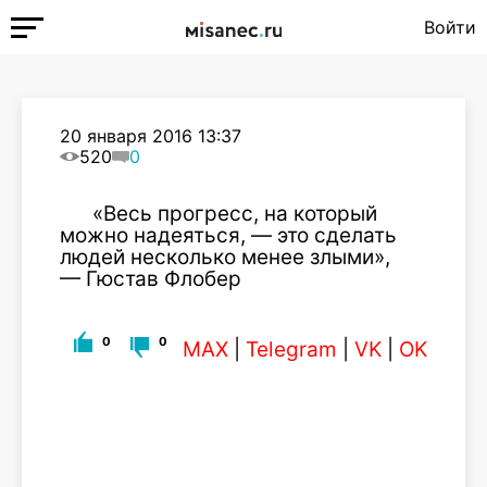
Войти
20 января 2016 13:37
520
0
«Весь прогресс, на который
можно надеяться, — это сделать
людей несколько менее злыми»,
— Гюстав Флобер
0
0
MAX
|
Telegram
|
VK
|
OK