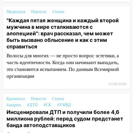
золота в составе сборной мира
Медицина
Новости
Статьи
11:16
В Ульяновске открыли памятную
"Каждая пятая женщина и каждый второй
доску декабристу Кондратию Рылееву
мужчина в мире сталкиваются с
10:40
алопецией": врач рассказал, чем может
В Ульяновске спасатели ночью
быть вызвано облысение и как с этим
нашли потерявшегося в заброшенных
справиться
садах 79-летнего мужчину
Волосы для многих — не просто вопрос эстетики, а
10:26
На нескольких улицах Ульяновска
часть идентичности. Когда они начинают выпадать,
временно отключили холодную воду
это становится испытанием. По данным Всемирной
10:14
В Ульяновске двоих участников
организации
коррупционной схемы при ЦГКБ
07.08.2026
отправили в колонию на 7 и 8 лет
09:52
Ночью беспилотники сбили над
Криминал
Новости
Статьи
соседними Татарстаном и Саратовской
#аварии
#ДТП
#СК
#УМВД
Инсценировали ДТП и получили более 4,6
областью
миллиона рублей: перед судом предстанет
09:41
Диана Шурыгина уверовала в
банда автоподставщиков
Бога в СИЗО