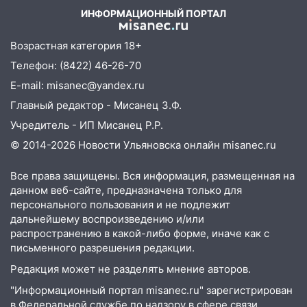
«УльяновскФармации» за махинации на
ИНФОРМАЦИОННЫЙ ПОРТАЛ
3,2 млн рублей
16:09
Ветераны легкой атлетики из
Возрастная категория 18+
Ульяновска успешно выступили на
Телефон: (8422) 46-26-70
Чемпионате России
E-mail: misanec@yandex.ru
16:02
В Ульяновской области убрали
Главный редактор - Мисанец З.Ф.
более 28% площадей зерновых и
Учредитель - ИП Мисанец Р.Р.
зернобобовых культур
© 2014-2026 Новости Ульяновска онлайн
misanec.ru
15:51
Бросила кирпич в жену брата: в
Ульяновской области завели дело на
Все права защищены. Вся информация, размещенная на
агрессивную женщину
данном веб-сайте, предназначена только для
персонального пользования и не подлежит
15:47
На улице Радищева сбили
дальнейшему воспроизведению и/или
курьера: крупная авария в Ульяновске
распространению в какой-либо форме, иначе как с
письменного разрешения редакции.
15:15
Проводил до квартиры и ограбил:
новый кавалер женщины оказался
Редакция может не разделять мнение авторов.
рецидивистом
"Информационный портал misanec.ru" зарегистрирован
в Федеральной службе по надзору в сфере связи,