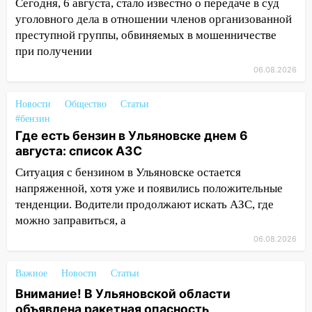
Сегодня, 6 августа, стало известно о передаче в суд
09:35
В Ульяновске директора фирмы
уголовного дела в отношении членов организованной
будут судить за неуплату налогов на 48
преступной группы, обвиняемых в мошенничестве
млн рублей
при получении
06.08.2026
08:22
Подросток на питбайке сбил
велосипедистку: пострадали двое
Новости
Общество
Статьи
07:20
Жара возвращается: ожидается
#бензин
знойный и сухой четверг
Где есть бензин в Ульяновске днем 6
августа: список АЗС
06:00
Под Ульяновском при развороте
пострадал 38-летний водитель
Ситуация с бензином в Ульяновске остается
иномарки
напряженной, хотя уже и появились положительные
тенденции. Водители продолжают искать АЗС, где
05:00
«Каждая пятая женщина и каждый
можно заправиться, а
второй мужчина в мире сталкиваются с
06.08.2026
алопецией»: врач рассказал, чем может
быть вызвано облысение и как с этим
справиться
Важное
Новости
Статьи
Внимание! В Ульяновской области
03:30
Гороскоп на 7 августа: пятница
объявлена ракетная опасность