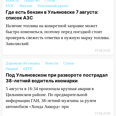
столкнулись «Лада» и Chevrolet:
Новости
Общество
Статьи
пострадал 14-летний подросток
#АЗС
#бензин
#топливный кризис
Где есть бензин в Ульяновске 7 августа:
12:00
Где есть бензин в Ульяновске 7
список АЗС
августа: список АЗС
Наличие топлива на конкретной заправке может
11:50
Заснул рядом с ребёнком и
быстро измениться, поэтому перед поездкой стоит
случайно задушил его: суд вынес
проверять свежесть отметки и нужную марку топлива.
приговор
Заволжский
11:38
07.08.2026
В Ленинском районе пожар
полностью уничтожил дачный дом и
сарай
Дорожная обстановка
Новости
Статьи
#авария
#ДТП
11:38
В Госдуме предложили отменить
Под Ульяновском при развороте пострадал
ЕГЭ с 2027 года
38-летний водитель иномарки
11:25
В Ульяновске ИИ будет выявлять
5 августа в 16:34 произошла крупная авария в
нарушителей на контейнерных
Цильнинском районе. По предварительной
площадках
информации ГАИ, 38-летний мужчина за рулем
автомобиля «Хонда Аккорд» при
11:20
Ульяновская шахматистка
07.08.2026
Валерия Клейменова выиграла два