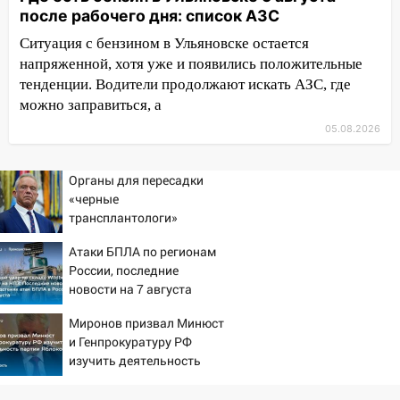
после рабочего дня: список АЗС
2027 года импорт, выпуск и обращение
бензина Евро 2, Евро 3, Евро 4
Ситуация с бензином в Ульяновске остается
напряженной, хотя уже и появились положительные
11:12
Соцсети: на Рябикова автомобиль
тенденции. Водители продолжают искать АЗС, где
врезался в забор
можно заправиться, а
10:27
Где есть бензин в Ульяновске
05.08.2026
днем 6 августа: список АЗС
10:16
Внимание! В Ульяновской области
Органы для пересадки
объявлена ракетная опасность
«черные
трансплантологи»
10:00
В Старомайнском районе утонул
извлекали у еще живых
51-летний мужчина
Атаки БПЛА по регионам
пациентов
России, последние
09:50
В Ульяновске черный коршун
новости на 7 августа
застрял в тепловозе
2026: последствия, атаки
Миронов призвал Минюст
на склады Wildberries,
09:44
Ульяновские спасатели помогли
и Генпрокуратуру РФ
состояние пострадавших
юному велосипедисту на улице
изучить деятельность
Чернышевского
партии Яблоко