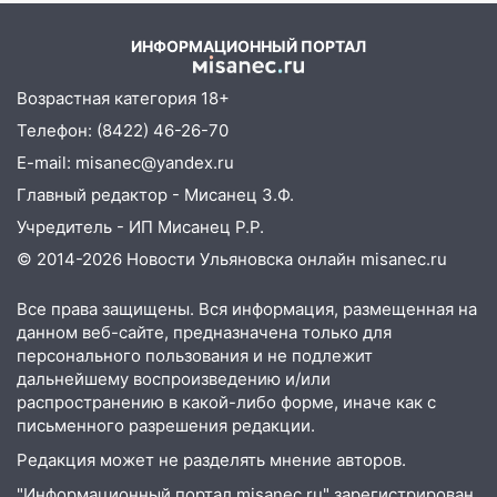
08:21
В Заволжском районе украли два
велосипеда
ИНФОРМАЦИОННЫЙ ПОРТАЛ
07:18
В Ульяновск идет
тридцатиградусная жара: какая будет
Возрастная категория 18+
погода в четверг
Телефон: (8422) 46-26-70
06:00
E-mail: misanec@yandex.ru
Четыре года борьбы: ульяновские
юристы помогли женщине засудить УК
Главный редактор - Мисанец З.Ф.
за плесень на стенах
Учредитель - ИП Мисанец Р.Р.
05:00
Кому 6 августа звезды сулят
© 2014-2026 Новости Ульяновска онлайн
misanec.ru
прибыль, а кому — испытания на
прочность
Все права защищены. Вся информация, размещенная на
данном веб-сайте, предназначена только для
05.08.2026
персонального пользования и не подлежит
22:58
Соцсети: на проспекте Тюленева
дальнейшему воспроизведению и/или
ДТП с мотоциклистом
распространению в какой-либо форме, иначе как с
письменного разрешения редакции.
20:22
Мошенники обманули 92-летнюю
жительницу Ульяновской области
Редакция может не разделять мнение авторов.
"Информационный портал misanec.ru" зарегистрирован