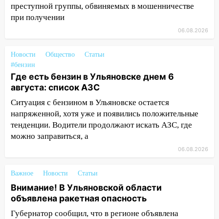
зернобобовых культур
преступной группы, обвиняемых в мошенничестве
при получении
15:51
Бросила кирпич в жену брата: в
06.08.2026
Ульяновской области завели дело на
агрессивную женщину
Новости
Общество
Статьи
15:47
На улице Радищева сбили
#бензин
курьера: крупная авария в Ульяновске
Где есть бензин в Ульяновске днем 6
августа: список АЗС
15:15
Проводил до квартиры и ограбил:
новый кавалер женщины оказался
Ситуация с бензином в Ульяновске остается
рецидивистом
напряженной, хотя уже и появились положительные
тенденции. Водители продолжают искать АЗС, где
14:26
В Ульяновске ограничат движение
можно заправиться, а
по улице Ефремова
06.08.2026
14:23
67% ульяновцев готовы
передумать увольняться, если им
Важное
Новости
Статьи
повысят зарплату
Внимание! В Ульяновской области
объявлена ракетная опасность
14:01
Инсценировали ДТП и получили
более 4,6 миллиона рублей: перед
Губернатор сообщил, что в регионе объявлена