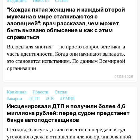
Медицина
Новости
Статьи
посвящённый Дню воздушного флота
"Каждая пятая женщина и каждый второй
России
мужчина в мире сталкиваются с
19:12
В Ульяновской области
алопецией": врач рассказал, чем может
руководителя частной компании
быть вызвано облысение и как с этим
наказали за сокрытие прошлого своего
справиться
сотрудник
Волосы для многих — не просто вопрос эстетики, а
18:02
В Ульяновск едут звезды
часть идентичности. Когда они начинают выпадать,
баскетбола!
это становится испытанием. По данным Всемирной
организации
17:08
Ульяновский областной суд
07.08.2026
оставил в силе приговор руководству
«УльяновскФармации» за махинации на
3,2 млн рублей
Криминал
Новости
Статьи
#аварии
#ДТП
#СК
#УМВД
16:09
Ветераны легкой атлетики из
Инсценировали ДТП и получили более 4,6
Ульяновска успешно выступили на
миллиона рублей: перед судом предстанет
Чемпионате России
банда автоподставщиков
16:02
В Ульяновской области убрали
Сегодня, 6 августа, стало известно о передаче в суд
более 28% площадей зерновых и
уголовного дела в отношении членов организованной