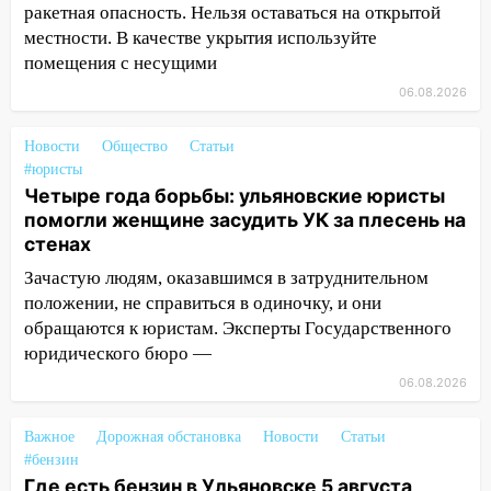
судом предстанет банда
ракетная опасность. Нельзя оставаться на открытой
автоподставщиков
местности. В качестве укрытия используйте
помещения с несущими
13:36
В Инзе произошел крупный пожар
06.08.2026
13:00
В суде защитили репутацию
мужчины, которого необоснованно
Новости
Общество
Статьи
обвиняли в жестоком обращении с
#юристы
животными
Четыре года борьбы: ульяновские юристы
помогли женщине засудить УК за плесень на
12:28
Миллион на «льготниках»: в
стенах
Ульяновской области перевозчик
провернул хитрую схему с чужими
Зачастую людям, оказавшимся в затруднительном
проездными
положении, не справиться в одиночку, и они
обращаются к юристам. Эксперты Государственного
12:10
Ульяновский алиментщик накопил
юридического бюро —
120 тысяч долга
06.08.2026
11:49
Снят режим «Ракетная
опасность» на территории Ульяновской
Важное
Дорожная обстановка
Новости
Статьи
области
#бензин
Где есть бензин в Ульяновске 5 августа
11:30
Кабмин РФ разрешил до 1 июля