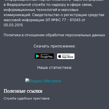
19:14
Житель Ульяновской области
в Федеральной службе по надзору в сфере связи,
подвез троих незнакомцев на трассе и
информационных технологий и массовых
заработал уголовное дело
коммуникаций. Свидетельство о регистрации средства
массовой информации ЭЛ №ФС 77 - 61045 от
18:14
Прогноз погоды на 6 августа в
05.03.2015
Ульяновской области
18:00
Мотофристайл, рок и силовой
Политика в отношении обработки персональных данных
экстрим: в Ульяновске пройдет
большой фестиваль «Наше время»
Скачать приложение:
17:30
Где есть бензин в Ульяновске 5
августа после рабочего дня: список АЗС
Наша статистика:
17:05
«Обыск» по видеосвязи: в
Ульяновске задержали 19-летнюю
сообщницу мошенников
16:12
Едва не перерезал горло: в
Полезные ссылки
Вешкайме посиделки с судимым
Служба судебных приставов
знакомым закончились для женщины
больницей