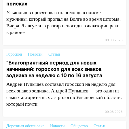
12:57
В Ульяновской области ожидается
поисках
крупный град
Ульяновцев просят оказать помощь в поиске
12:11
Где есть бензин в Ульяновске 9
мужчины, который пропал на Волге во время шторма.
августа: список АЗС
Вчера, 8 августа, в разгар непогоды в акватории реки
в районе
11:55
Соцсети: светофор упал на
09.08.2026
машину во время сильного ливня в
Ульяновске
Гороскоп
Новости
Статьи
11:00
В Ульяновской области люди в
"Благоприятный период для новых
СНТ сидят без света
начинаний: гороскоп для всех знаков
10:13
зодиака на неделю с 10 по 16 августа
Прокуратура подвела итоги
недели в Ульяновской области
Андрей Пупышев составил гороскоп на неделю для
всех знаков зодиака. Андрей Пупышев — это один из
09:18
Из-за ливня заблокировано
самых авторитетных астрологов Ульяновской области,
движение трамваев в Ульяновске
который почти
09:15
Ураган, изнасилование ребенка,
09.08.2026
автоподставы и атака беспилотников:
важные итоги прошедшей недели в
Дорожная обстановка
Новости
Общество
Статьи
Ульяновской области