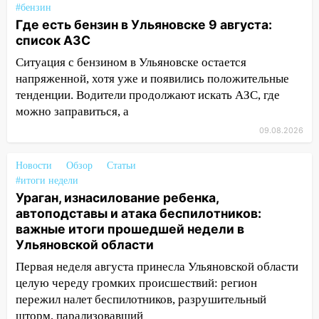
#бензин
08:20
Где есть бензин в Ульяновске 9 августа:
В Ульяновске восстановили
список АЗС
трамвайную и троллейбусную
инфраструктуру после шторма.
Ситуация с бензином в Ульяновске остается
напряженной, хотя уже и появились положительные
08:19
Внимание! В Цильнинском районе
тенденции. Водители продолжают искать АЗС, где
пропал 67-летний мужчина
можно заправиться, а
08:11
На Ульяновск снова надвигается
09.08.2026
непогода
07:30
Евро-3 вместо Евро-5: что
Новости
Обзор
Статьи
означают классы бензина и можно ли
#итоги недели
Ураган, изнасилование ребенка,
заливать «старое» топливо в
автоподставы и атака беспилотников:
современные автомобили
важные итоги прошедшей недели в
06:30
Какая погода будет в Ульяновской
Ульяновской области
области днем 9 августа
Первая неделя августа принесла Ульяновской области
05:05
День, когда всё может
целую череду громких происшествий: регион
измениться: гороскоп на 9 августа —
пережил налет беспилотников, разрушительный
три знака получат шанс, который нельзя
шторм, парализовавший