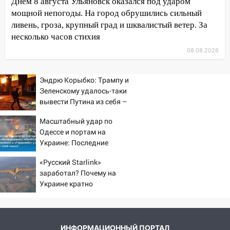
Днём 8 августа Ульяновск оказался под ударом
16:17
Мелекесский район первым в
мощной непогоды. На город обрушились сильный
Ульяновской области намолотил более
ливень, гроза, крупный град и шквалистый ветер. За
100 тысяч тонн зерна
несколько часов стихия
08.08.2026
15:17
В колледжи и техникумы
Ульяновской области подали более 10
тысяч заявлений
Эндрю Корыбко: Трампу и
Зеленскому удалось-таки
15:04
Фоторепортаж с улиц Ульяновска
вывести Путина из себя –
после шторма: поваленные деревья и
но хотелось бы большего
затопленные улицы
Масштабный удар по
Одессе и портам на
14:28
Ураган вырвал остановку на улице
Украине: Последние
Деева в Заволжье
новости, подробности об
«Русский Starlink»
ударах России 9 августа
14:26
Жители Ульяновска сами
заработал? Почему на
2026 года
пытаются расчистить ливнёвки, не
Украине кратно
дождавшись коммунальщиков
увеличилась точность
попаданий по объектам
14:16
Шторм продолжает ломать город:
ВСУ
на улице Любови Шевцовой рухнул
ИНФОРМАЦИОННЫЙ ПОРТАЛ