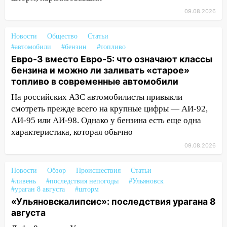
упустить
09.08.2026
08.08.2026
20:10
Новости
Во время урагана в Ульяновске на
Общество
Статьи
#автомобили
#бензин
#топливо
Волге перевернулась лодка
Евро-3 вместо Евро-5: что означают классы
19:55
В Ульяновске упавшее дерево
бензина и можно ли заливать «старое»
заблокировало в машине двух женщин
топливо в современные автомобили
17:15
На российских АЗС автомобилисты привыкли
В Ульяновской области
ремонтируют девять мостов: один уже
смотреть прежде всего на крупные цифры — АИ-92,
готов, ещё два — почти завершены
АИ-95 или АИ-98. Однако у бензина есть еще одна
характеристика, которая обычно
17:00
«Ульяновскалипсис»: последствия
09.08.2026
урагана 8 августа
16:38
Прогноз погоды в Ульяновской
Новости
Обзор
Происшествия
Статьи
области на 9 августа
#ливень
#последствия непогоды
#Ульяновск
#ураган 8 августа
#шторм
16:34
Из-за мощной непогоды в
«Ульяновскалипсис»: последствия урагана 8
Ульяновске отменили фестиваль «Наше
августа
время»