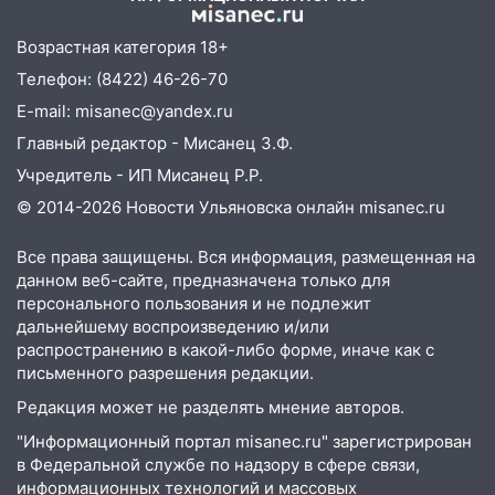
светофор
14:14
Студента из Ульяновска обманули
Возрастная категория 18+
мошенники под видом преподавателя
Телефон: (8422) 46-26-70
14:12
Куда жаловаться ульяновцам на
E-mail: misanec@yandex.ru
упавшее дерево или затопленную улицу
Главный редактор - Мисанец З.Ф.
после непогоды
Учредитель - ИП Мисанец Р.Р.
13:59
В Новом городе ураганным
© 2014-2026 Новости Ульяновска онлайн
misanec.ru
ветром сорвало опалубку со
строящегося дома
Все права защищены. Вся информация, размещенная на
данном веб-сайте, предназначена только для
13:54
В мэрии Ульяновска рассказали,
персонального пользования и не подлежит
как устраняют последствия мощного
дальнейшему воспроизведению и/или
шторма
распространению в какой-либо форме, иначе как с
письменного разрешения редакции.
13:49
Стихия продолжает крушить
Ульяновск: дерево рухнуло на дом на
Редакция может не разделять мнение авторов.
Орджоникидзе
"Информационный портал misanec.ru" зарегистрирован
в Федеральной службе по надзору в сфере связи,
13:47
На Нижней Террасе мощным
информационных технологий и массовых
ветром вырвало дерево с корнем