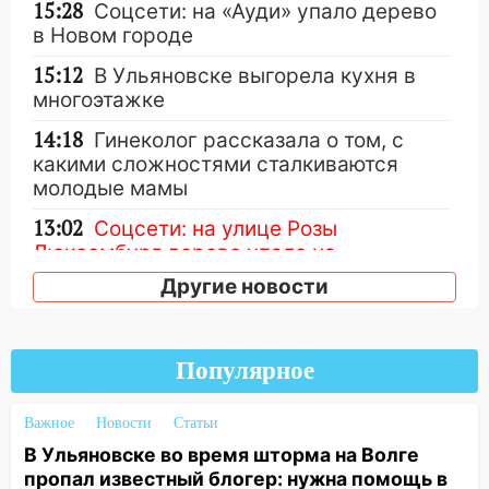
15:28
Соцсети: на «Ауди» упало дерево
в Новом городе
15:12
В Ульяновске выгорела кухня в
многоэтажке
14:18
Гинеколог рассказала о том, с
какими сложностями сталкиваются
молодые мамы
13:02
Соцсети: на улице Розы
Люксембург дерево упало на
автомобиль
Другие новости
13:00
«Благоприятный период для
новых начинаний: гороскоп для всех
знаков зодиака на неделю с 10 по 16
Популярное
августа
Важное
Новости
Статьи
13:00
На проспекте Тюленева в
Ульяновске образовалось «море»
В Ульяновске во время шторма на Волге
пропал известный блогер: нужна помощь в