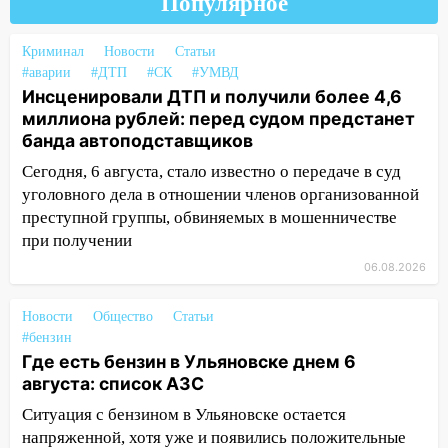
Популярное
бензина Евро 2, Евро 3, Евро 4
11:12
Соцсети: на Рябикова автомобиль
Криминал
Новости
Статьи
врезался в забор
#аварии
#ДТП
#СК
#УМВД
Инсценировали ДТП и получили более 4,6
10:27
Где есть бензин в Ульяновске
миллиона рублей: перед судом предстанет
днем 6 августа: список АЗС
банда автоподставщиков
10:16
Внимание! В Ульяновской области
Сегодня, 6 августа, стало известно о передаче в суд
объявлена ракетная опасность
уголовного дела в отношении членов организованной
10:00
преступной группы, обвиняемых в мошенничестве
В Старомайнском районе утонул
51-летний мужчина
при получении
06.08.2026
09:50
В Ульяновске черный коршун
застрял в тепловозе
Новости
Общество
Статьи
09:44
Ульяновские спасатели помогли
#бензин
юному велосипедисту на улице
Где есть бензин в Ульяновске днем 6
Чернышевского
августа: список АЗС
Ситуация с бензином в Ульяновске остается
08:21
В Заволжском районе украли два
напряженной, хотя уже и появились положительные
велосипеда