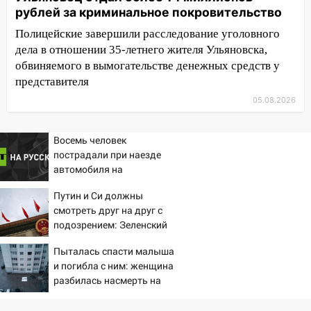
перевернулась на мопеде и попала в
рублей за криминальное покровительство
больницу
Полицейские завершили расследование уголовного
15:59
Ульяновец отдал более 14
дела в отношении 35-летнего жителя Ульяновска,
миллионов рублей за криминальное
обвиняемого в вымогательстве денежных средств у
покровительство
представителя
15:32
На «кольце» кроссовер сбил 18-
05.08.2026
летнего мопедиста
15:00
Восемь человек
В Ульяновске после тройного ДТП
пострадали при наезде
госпитализировали 25-летнего байкера
автомобиля на
14:32
На Ульяновскую область
пешеходов в Омске
Путин и Си должны
надвигается жара
смотреть друг на друг с
14:08
Пешеход переходил по «зебре»:
подозрением: Зеленский
подробности серьезной аварии на
поставил задачу своим
Пыталась спасти малыша
Фруктовой
дипломатам
и погибла с ним: женщина
13:30
В Димитровграде на улице
разбилась насмерть на
Трудовой горело здание
глазах у детей 06/08/2026
– Новости