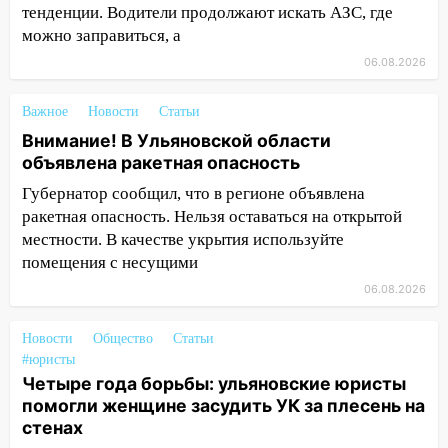
тенденции. Водители продолжают искать АЗС, где
07:18
В Ульяновск идет
можно заправиться, а
тридцатиградусная жара: какая будет
06.08.2026
погода в четверг
06:00
Четыре года борьбы: ульяновские
Важное
Новости
Статьи
юристы помогли женщине засудить УК
Внимание! В Ульяновской области
за плесень на стенах
объявлена ракетная опасность
05:00
Кому 6 августа звезды сулят
Губернатор сообщил, что в регионе объявлена
прибыль, а кому — испытания на
ракетная опасность. Нельзя оставаться на открытой
прочность
местности. В качестве укрытия используйте
помещения с несущими
05.08.2026
06.08.2026
22:58
Соцсети: на проспекте Тюленева
ДТП с мотоциклистом
Новости
Общество
Статьи
20:22
Мошенники обманули 92-летнюю
#юристы
жительницу Ульяновской области
Четыре года борьбы: ульяновские юристы
помогли женщине засудить УК за плесень на
19:14
Житель Ульяновской области
стенах
подвез троих незнакомцев на трассе и