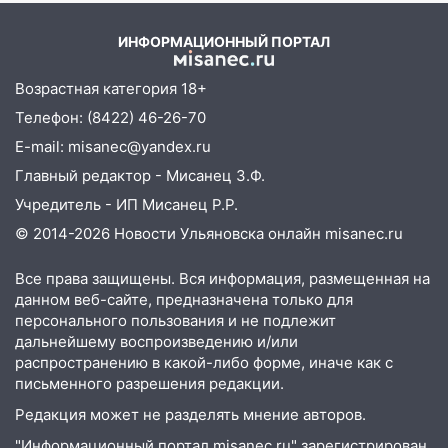
13:00
Водитель без прав врезался в
припаркованный автомобиль
ИНФОРМАЦИОННЫЙ ПОРТАЛ
12:37
Переезжал «зебру» на
Возрастная категория 18+
велосипеде и попал под колеса
Телефон: (8422) 46-26-70
12:18
Вспыхнул изнутри: в
E-mail: misanec@yandex.ru
Железнодорожном районе горела дача
Главный редактор - Мисанец З.Ф.
11:33
В Засвияжье под колёса авто
Учредитель - ИП Мисанец Р.Р.
попал мужчина
© 2014-2026 Новости Ульяновска онлайн
misanec.ru
11:17
В Радищевском районе сгорели
хозяйственные постройки
Все права защищены. Вся информация, размещенная на
данном веб-сайте, предназначена только для
11:00
В Канадее горел жилой дом
персонального пользования и не подлежит
дальнейшему воспроизведению и/или
10:18
Губернатор Ульяновской области:
распространению в какой-либо форме, иначе как с
уничтожено четыре беспилотника в
письменного разрешения редакции.
регионе
Редакция может не разделять мнение авторов.
10:00
В Ульяновске дотла сгорел
"Информационный портал misanec.ru" зарегистрирован