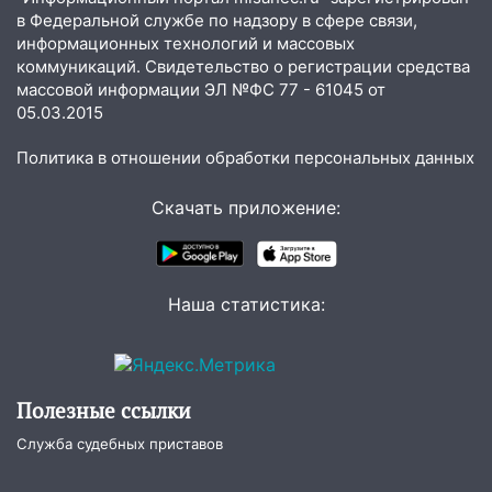
легковой автомобиль
в Федеральной службе по надзору в сфере связи,
09:39
В Ульяновске будут судить десять
информационных технологий и массовых
наркодилеров, снабжавших две области
коммуникаций. Свидетельство о регистрации средства
массовой информации ЭЛ №ФС 77 - 61045 от
09:25
Вынесли приговор дебоширам,
05.03.2015
избившим мужчину в трамвае
Политика в отношении обработки персональных данных
08:27
Ульяновская полиция получила
один из шести уникальных автомобилей
Скачать приложение:
в России
07:02
Жара отступит: какой будет
погода в Ульяновске днем 5 августа
Наша статистика:
06:10
Двое мигрантов изнасиловали 13-
летнюю девочку в центре Ульяновска
06:00
Мертвеца выкопали, посадили в
Полезные ссылки
мешок и попытались утопить в Волге
Служба судебных приставов
05:30
Астрологи назвали самый
опасный день августа: что ждет каждый