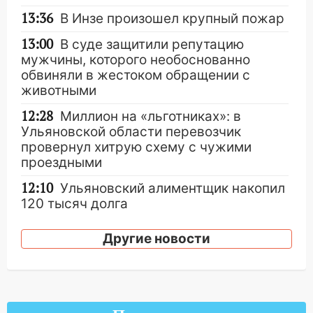
13:36
В Инзе произошел крупный пожар
13:00
В суде защитили репутацию
мужчины, которого необоснованно
обвиняли в жестоком обращении с
животными
12:28
Миллион на «льготниках»: в
Ульяновской области перевозчик
провернул хитрую схему с чужими
проездными
12:10
Ульяновский алиментщик накопил
120 тысяч долга
11:49
Снят режим «Ракетная
Другие новости
опасность» на территории Ульяновской
области
11:30
Кабмин РФ разрешил до 1 июля
2027 года импорт, выпуск и обращение