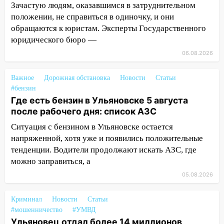
заработал уголовное дело
Зачастую людям, оказавшимся в затруднительном
положении, не справиться в одиночку, и они
18:14
Прогноз погоды на 6 августа в
обращаются к юристам. Эксперты Государственного
Ульяновской области
юридического бюро —
18:00
Мотофристайл, рок и силовой
06.08.2026
экстрим: в Ульяновске пройдет
большой фестиваль «Наше время»
Важное
Дорожная обстановка
Новости
Статьи
#бензин
17:30
Где есть бензин в Ульяновске 5
Где есть бензин в Ульяновске 5 августа
августа после рабочего дня: список АЗС
после рабочего дня: список АЗС
17:05
«Обыск» по видеосвязи: в
Ситуация с бензином в Ульяновске остается
Ульяновске задержали 19-летнюю
напряженной, хотя уже и появились положительные
сообщницу мошенников
тенденции. Водители продолжают искать АЗС, где
можно заправиться, а
16:12
Едва не перерезал горло: в
Вешкайме посиделки с судимым
05.08.2026
знакомым закончились для женщины
больницей
Криминал
Новости
Статьи
#мошенничество
#УМВД
16:06
18-летняя девушка без прав
Ульяновец отдал более 14 миллионов