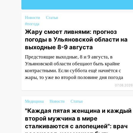
открытым небом
16:12
В Ульяновском
Новости
Статьи
госуниверситете разработают
#погода
отечественный прибор для
Жару смоет ливнями: прогноз
цифровой ПЦР
погоды в Ульяновской области на
15:47
Ульяновцы могут
выходные 8-9 августа
вернуть деньги за абонементы
Предстоящие выходные, 8 и 9 августа, в
закрывшегося фитнес-клуба
Ульяновской области обещают быть крайне
«Рекорд-Fitness»
контрастными. Если суббота ещё начнётся с
15:34
После вмешательства
жары, то уже во второй половине дня погода
прокуратуры в селах
07.08.2026
Ульяновской области привели
в порядок детские площадки
Медицина
Новости
Статьи
15:27
Прокуратура проверяет
"Каждая пятая женщина и каждый
капремонт школы в селе
второй мужчина в мире
Кивать
сталкиваются с алопецией": врач
15:08
В Кузоватово после