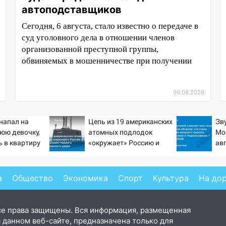
автоподставщиков
Сегодня, 6 августа, стало известно о передаче в
суд уголовного дела в отношении членов
организованной преступной группы,
обвиняемых в мошенничестве при получении
06.08.2026
напал на
Цепь из 19 американских
Зв
юю девочку,
атомных подлодок
Мо
 в квартиру
«окружает» Россию и
авг
Китай: это инструмент
Пр
первого массированного
от
удара
хл
а
Общество
Экономика
Спорт
Культура
На до
се права защищены. Вся информация, размещенная
 данном веб-сайте, предназначена только для