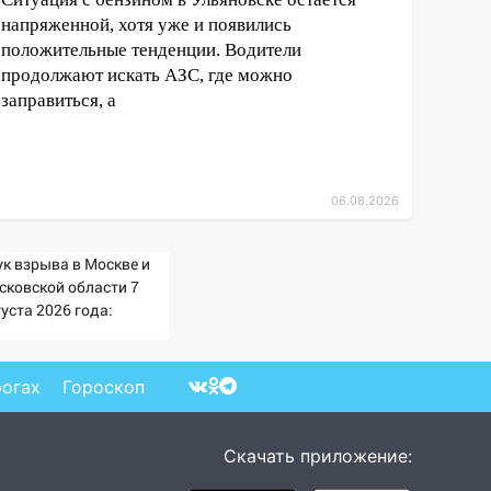
напряженной, хотя уже и появились
положительные тенденции. Водители
продолжают искать АЗС, где можно
заправиться, а
06.08.2026
ук взрыва в Москве и
сковской области 7
уста 2026 года:
ичины, источник,
куда был громкий
опок
рогах
Гороскоп
Скачать приложение: