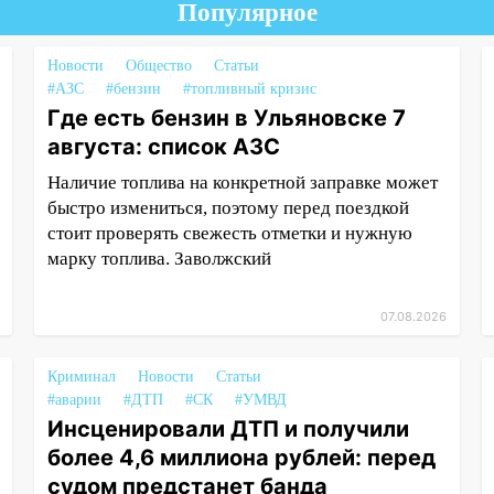
Популярное
Новости
Общество
Статьи
#АЗС
#бензин
#топливный кризис
Где есть бензин в Ульяновске 7
августа: список АЗС
Наличие топлива на конкретной заправке может
быстро измениться, поэтому перед поездкой
стоит проверять свежесть отметки и нужную
марку топлива. Заволжский
07.08.2026
Криминал
Новости
Статьи
#аварии
#ДТП
#СК
#УМВД
Инсценировали ДТП и получили
более 4,6 миллиона рублей: перед
судом предстанет банда