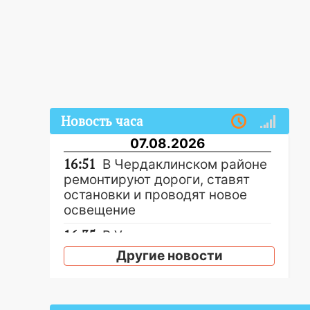
Новость часа
07.08.2026
16:51
В Чердаклинском районе
ремонтируют дороги, ставят
остановки и проводят новое
освещение
16:35
В Ульяновске установили
ещё девять бункеров для
Другие новости
крупногабаритного мусора
16:26
В Ульяновске бесплатно
покажут матч «Волги» под