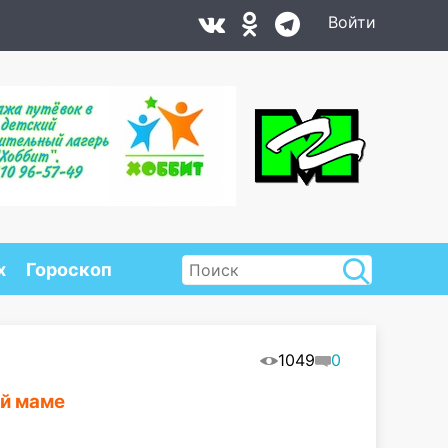
Войти
х
Гороскоп
1049
0
ой маме