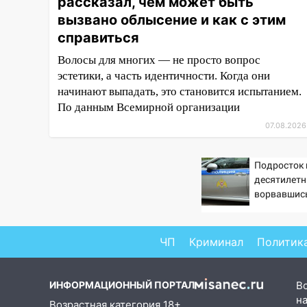
рассказал, чем может быть
прокурорской проверки
вызвано облысение и как с этим
обновили разметку на
справиться
пешеходных переходах
Волосы для многих — не просто вопрос
14:40
На проспекте Гая в
эстетики, а часть идентичности. Когда они
Ульяновске запретили
начинают выпадать, это становится испытанием.
остановку автомобилей на 50-
По данным Всемирной организации
метровом участке
07.08.2026
14:22
В Новом городе 8 августа
пройдет большой фестиваль
Подросток 
«Наше время» с
десятилетн
мотофристайлом и концертом
ворвавшись
«Мураками»
14:04
Жару смоет ливнями:
прогноз погоды в Ульяновской
ЧП
Криминал
Политик
области на выходные 8-9
августа
ИНФОРМАЦИОННЫЙ ПОРТАЛ
В
13:30
В Ульяновске
на
Возрастная категория 18+