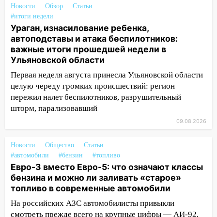
означают классы бензина и можно ли
Новости
Обзор
Статьи
заливать «старое» топливо в
#итоги недели
современные автомобили
Ураган, изнасилование ребенка,
автоподставы и атака беспилотников:
06:30
Какая погода будет в Ульяновской
важные итоги прошедшей недели в
области днем 9 августа
Ульяновской области
05:05
День, когда всё может
Первая неделя августа принесла Ульяновской области
измениться: гороскоп на 9 августа —
целую череду громких происшествий: регион
три знака получат шанс, который нельзя
пережил налет беспилотников, разрушительный
упустить
шторм, парализовавший
08.08.2026
09.08.2026
20:10
Во время урагана в Ульяновске на
Волге перевернулась лодка
Новости
Общество
Статьи
#автомобили
#бензин
#топливо
19:55
В Ульяновске упавшее дерево
Евро-3 вместо Евро-5: что означают классы
заблокировало в машине двух женщин
бензина и можно ли заливать «старое»
17:15
В Ульяновской области
топливо в современные автомобили
ремонтируют девять мостов: один уже
На российских АЗС автомобилисты привыкли
готов, ещё два — почти завершены
смотреть прежде всего на крупные цифры — АИ-92,