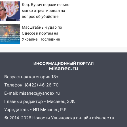
14:28
Ураган вырвал остановку на улице
Коц: Вучич поразительно
Деева в Заволжье
мягко отреагировал на
вопрос об убийстве
14:26
Жители Ульяновска сами
русских
пытаются расчистить ливнёвки, не
Масштабный удар по
дождавшись коммунальщиков
Одессе и портам на
Украине: Последние
14:16
Шторм продолжает ломать город:
новости, подробности об
на улице Любови Шевцовой рухнул
ударах России 9 августа
светофор
2026 года
ИНФОРМАЦИОННЫЙ ПОРТАЛ
14:14
Студента из Ульяновска обманули
мошенники под видом преподавателя
Возрастная категория 18+
14:12
Куда жаловаться ульяновцам на
Телефон: (8422) 46-26-70
упавшее дерево или затопленную улицу
E-mail: misanec@yandex.ru
после непогоды
Главный редактор - Мисанец З.Ф.
13:59
В Новом городе ураганным
Учредитель - ИП Мисанец Р.Р.
ветром сорвало опалубку со
© 2014-2026 Новости Ульяновска онлайн
misanec.ru
строящегося дома