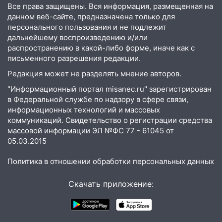
13:54
В мэрии Ульяновска рассказали,
Все права защищены. Вся информация, размещенная на
как устраняют последствия мощного
данном веб-сайте, предназначена только для
шторма
персонального пользования и не подлежит
дальнейшему воспроизведению и/или
13:49
Стихия продолжает крушить
распространению в какой-либо форме, иначе как с
Ульяновск: дерево рухнуло на дом на
письменного разрешения редакции.
Орджоникидзе
Редакция может не разделять мнение авторов.
13:47
На Нижней Террасе мощным
"Информационный портал misanec.ru" зарегистрирован
ветром вырвало дерево с корнем
в Федеральной службе по надзору в сфере связи,
информационных технологий и массовых
13:46
Сильный ветер сорвал крышу с
коммуникаций. Свидетельство о регистрации средства
СТО на проспекте Созидателей
массовой информации ЭЛ №ФС 77 - 61045 от
05.03.2015
13:35
Непогода продолжает бить по
транспорту: в Ульяновске трамвай
Политика в отношении обработки персональных данных
сошёл с рельсов
13:22
Упавшие деревья перекрыли
Скачать приложение:
дороги в Ульяновске: фото
13:17
Непогода в Ульяновске не