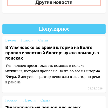
автомобиль
Другие новости
13:00
«Благоприятный период для
новых начинаний: гороскоп для всех
знаков зодиака на неделю с 10 по 16
августа
Популярное
13:00
На проспекте Тюленева в
Ульяновске образовалось «море»
Важное
Новости
Статьи
В Ульяновске во время шторма на Волге
12:57
В Ульяновской области ожидается
пропал известный блогер: нужна помощь в
крупный град
поисках
12:11
Где есть бензин в Ульяновске 9
Ульяновцев просят оказать помощь в поиске
августа: список АЗС
мужчины, который пропал на Волге во время шторма.
11:55
Соцсети: светофор упал на
Вчера, 8 августа, в разгар непогоды в акватории реки
машину во время сильного ливня в
в районе
Ульяновске
09.08.2026
11:00
В Ульяновской области люди в
Гороскоп
СНТ сидят без света
Новости
Статьи
"Благоприятный период для новых