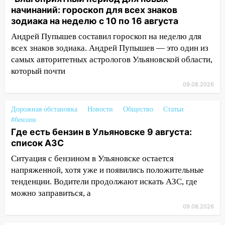
10:13
Прокуратура подвела итоги
начинаний: гороскоп для всех знаков
недели в Ульяновской области
зодиака на неделю с 10 по 16 августа
09:18
Из-за ливня заблокировано
Андрей Пупышев составил гороскоп на неделю для
движение трамваев в Ульяновске
всех знаков зодиака. Андрей Пупышев — это один из
самых авторитетных астрологов Ульяновской области,
09:15
Ураган, изнасилование ребенка,
который почти
автоподставы и атака беспилотников:
важные итоги прошедшей недели в
09.08.2026
Ульяновской области
Дорожная обстановка
Новости
Общество
Статьи
08:20
В Ульяновске восстановили
#бензин
трамвайную и троллейбусную
Где есть бензин в Ульяновске 9 августа:
инфраструктуру после шторма.
список АЗС
08:19
Внимание! В Цильнинском районе
Ситуация с бензином в Ульяновске остается
пропал 67-летний мужчина
напряженной, хотя уже и появились положительные
тенденции. Водители продолжают искать АЗС, где
08:11
На Ульяновск снова надвигается
можно заправиться, а
непогода
09.08.2026
07:30
Евро-3 вместо Евро-5: что