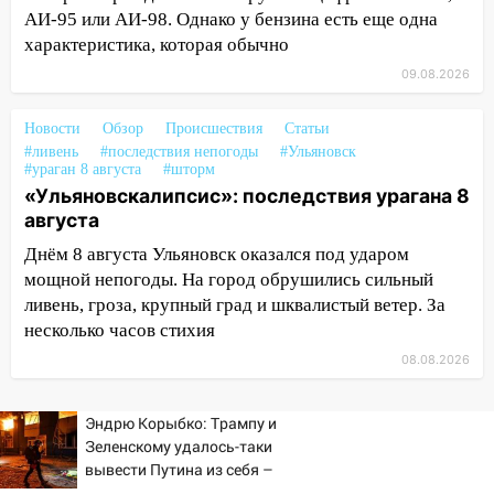
АИ-95 или АИ-98. Однако у бензина есть еще одна
17:00
«Ульяновскалипсис»: последствия
характеристика, которая обычно
урагана 8 августа
09.08.2026
16:38
Прогноз погоды в Ульяновской
области на 9 августа
Новости
Обзор
Происшествия
Статьи
16:34
Из-за мощной непогоды в
#ливень
#последствия непогоды
#Ульяновск
#ураган 8 августа
#шторм
Ульяновске отменили фестиваль «Наше
«Ульяновскалипсис»: последствия урагана 8
время»
августа
16:17
Мелекесский район первым в
Днём 8 августа Ульяновск оказался под ударом
Ульяновской области намолотил более
мощной непогоды. На город обрушились сильный
100 тысяч тонн зерна
ливень, гроза, крупный град и шквалистый ветер. За
15:17
несколько часов стихия
В колледжи и техникумы
Ульяновской области подали более 10
08.08.2026
тысяч заявлений
15:04
Фоторепортаж с улиц Ульяновска
Эндрю Корыбко: Трампу и
после шторма: поваленные деревья и
Зеленскому удалось-таки
затопленные улицы
вывести Путина из себя –
но хотелось бы большего