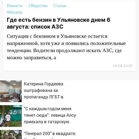
18:02
В Ульяновск едут звезды
Новости
Общество
Статьи
баскетбола!
#бензин
Где есть бензин в Ульяновске днем 6
17:08
Ульяновский областной суд
августа: список АЗС
оставил в силе приговор руководству
«УльяновскФармации» за махинации на
Ситуация с бензином в Ульяновске остается
3,2 млн рублей
напряженной, хотя уже и появились положительные
тенденции. Водители продолжают искать АЗС, где
16:09
Ветераны легкой атлетики из
можно заправиться, а
Ульяновска успешно выступили на
Чемпионате России
06.08.2026
16:02
В Ульяновской области убрали
Катерина Гордеева
более 28% площадей зерновых и
оштрафована за
зернобобовых культур
пропаганду ЛГБТ в
15:51
Бросила кирпич в жену брата: в
интернете - Новости на
"С каждым годом меня
Ульяновской области завели дело на
Вести.ru
тянет сюда": певица Алсу
агрессивную женщину
приехала в татарскую
15:47
На улице Радищева сбили
деревню, где прошло ее
“Генерал 200” в квадрате.
курьера: крупная авария в Ульяновске
детство 07/08/2026 –