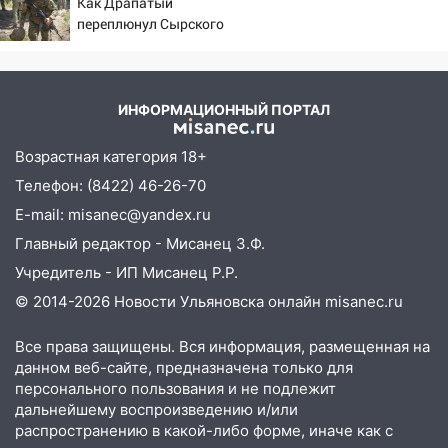
Как Драпатый
Новости
15:15
Проводил до квартиры и ограбил:
переплюнул Сырского
новый кавалер женщины оказался
рецидивистом
14:26
В Ульяновске ограничат движение
ИНФОРМАЦИОННЫЙ ПОРТАЛ
по улице Ефремова
Возрастная категория 18+
14:23
67% ульяновцев готовы
передумать увольняться, если им
Телефон: (8422) 46-26-70
повысят зарплату
E-mail: misanec@yandex.ru
14:01
Главный редактор - Мисанец З.Ф.
Инсценировали ДТП и получили
более 4,6 миллиона рублей: перед
Учредитель - ИП Мисанец Р.Р.
судом предстанет банда
© 2014-2026 Новости Ульяновска онлайн
misanec.ru
автоподставщиков
13:36
Все права защищены. Вся информация, размещенная на
В Инзе произошел крупный пожар
данном веб-сайте, предназначена только для
13:00
В суде защитили репутацию
персонального пользования и не подлежит
мужчины, которого необоснованно
дальнейшему воспроизведению и/или
обвиняли в жестоком обращении с
распространению в какой-либо форме, иначе как с