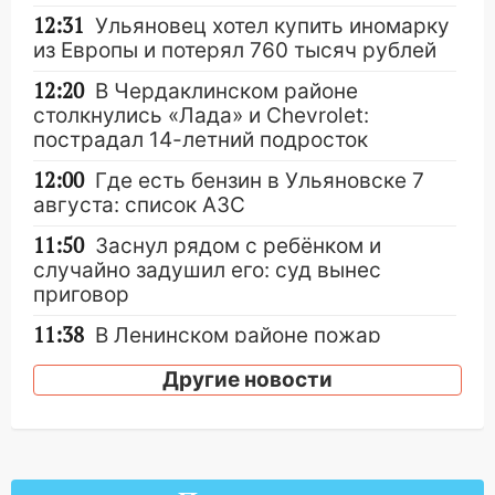
12:31
Ульяновец хотел купить иномарку
из Европы и потерял 760 тысяч рублей
12:20
В Чердаклинском районе
столкнулись «Лада» и Chevrolet:
пострадал 14-летний подросток
12:00
Где есть бензин в Ульяновске 7
августа: список АЗС
11:50
Заснул рядом с ребёнком и
случайно задушил его: суд вынес
приговор
11:38
В Ленинском районе пожар
полностью уничтожил дачный дом и
Другие новости
сарай
11:38
В Госдуме предложили отменить
ЕГЭ с 2027 года
11:25
В Ульяновске ИИ будет выявлять