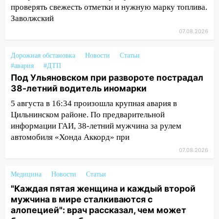
соседними Татарстаном и Саратовской
проверять свежесть отметки и нужную марку топлива.
областью
Заволжский
07.08.2026
09:41
Диана Шурыгина уверовала в
Бога в СИЗО
Дорожная обстановка
Новости
Статьи
09:35
В Ульяновске директора фирмы
#авария
#ДТП
будут судить за неуплату налогов на 48
Под Ульяновском при развороте пострадал
млн рублей
38-летний водитель иномарки
08:22
Подросток на питбайке сбил
5 августа в 16:34 произошла крупная авария в
велосипедистку: пострадали двое
Цильнинском районе. По предварительной
информации ГАИ, 38-летний мужчина за рулем
07:20
Жара возвращается: ожидается
автомобиля «Хонда Аккорд» при
знойный и сухой четверг
07.08.2026
06:00
Под Ульяновском при развороте
пострадал 38-летний водитель
Медицина
Новости
Статьи
иномарки
"Каждая пятая женщина и каждый второй
мужчина в мире сталкиваются с
05:00
«Каждая пятая женщина и каждый
алопецией": врач рассказал, чем может
второй мужчина в мире сталкиваются с