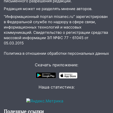
животными
письменного разрешения редакции.
Редакция может не разделять мнение авторов.
12:28
Миллион на «льготниках»: в
Ульяновской области перевозчик
"Информационный портал misanec.ru" зарегистрирован
провернул хитрую схему с чужими
в Федеральной службе по надзору в сфере связи,
проездными
информационных технологий и массовых
коммуникаций. Свидетельство о регистрации средства
12:10
Ульяновский алиментщик накопил
массовой информации ЭЛ №ФС 77 - 61045 от
120 тысяч долга
05.03.2015
11:49
Снят режим «Ракетная
Политика в отношении обработки персональных данных
опасность» на территории Ульяновской
области
Скачать приложение:
11:30
Кабмин РФ разрешил до 1 июля
2027 года импорт, выпуск и обращение
бензина Евро 2, Евро 3, Евро 4
Наша статистика:
11:12
Соцсети: на Рябикова автомобиль
врезался в забор
10:27
Где есть бензин в Ульяновске
Полезные ссылки
днем 6 августа: список АЗС