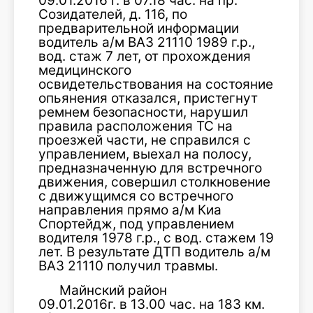
09.01.2016 г. в 07.18 час. на пр.
Созидателей, д. 116, по
предварительной информации
водитель а/м ВАЗ 21110 1989 г.р.,
вод. стаж 7 лет, от прохождения
медицинского
освидетельствования на состояние
опьянения отказался, пристегнут
ремнем безопасности, нарушил
правила расположения ТС на
проезжей части, не справился с
управлением, выехал на полосу,
предназначенную для встречного
движения, совершил столкновение
с движущимся со встречного
направления прямо а/м Киа
Спортейдж, под управлением
водителя 1978 г.р., с вод. стажем 19
лет. В результате ДТП водитель а/м
ВАЗ 21110 получил травмы.
Майнский район
09.01.2016г. в 13.00 час. на 183 км.