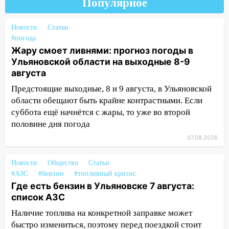
Популярное
нарушителей на контейнерных
площадках
Новости
Статьи
11:20
Ульяновская шахматистка
#погода
Валерия Клейменова выиграла два
Жару смоет ливнями: прогноз погоды в
золота в составе сборной мира
Ульяновской области на выходные 8-9
августа
11:16
В Ульяновске открыли памятную
Предстоящие выходные, 8 и 9 августа, в Ульяновской
доску декабристу Кондратию Рылееву
области обещают быть крайне контрастными. Если
10:40
В Ульяновске спасатели ночью
суббота ещё начнётся с жары, то уже во второй
нашли потерявшегося в заброшенных
половине дня погода
садах 79-летнего мужчину
07.08.2026
10:26
На нескольких улицах Ульяновска
временно отключили холодную воду
Новости
Общество
Статьи
#АЗС
#бензин
#топливный кризис
10:14
В Ульяновске двоих участников
Где есть бензин в Ульяновске 7 августа:
коррупционной схемы при ЦГКБ
список АЗС
отправили в колонию на 7 и 8 лет
Наличие топлива на конкретной заправке может
09:52
Ночью беспилотники сбили над
быстро измениться, поэтому перед поездкой стоит