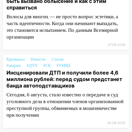
быть вызвано облысение и как с этим
алопецией»: врач рассказал, чем может
справиться
быть вызвано облысение и как с этим
справиться
Волосы для многих — не просто вопрос эстетики, а
часть идентичности. Когда они начинают выпадать,
03:30
Гороскоп на 7 августа: пятница
это становится испытанием. По данным Всемирной
принесет прилив творческой энергии и
организации
отличные шансы исправить старые
ошибки
07.08.2026
06.08.2026
Криминал
Новости
Статьи
23:20
Прогноз погоды на 7 августа в
#аварии
#ДТП
#СК
#УМВД
Ульяновской области
Инсценировали ДТП и получили более 4,6
миллиона рублей: перед судом предстанет
20:04
Ульяновцев приглашают на забег,
банда автоподставщиков
посвящённый Дню воздушного флота
России
Сегодня, 6 августа, стало известно о передаче в суд
уголовного дела в отношении членов организованной
19:12
В Ульяновской области
преступной группы, обвиняемых в мошенничестве
руководителя частной компании
при получении
наказали за сокрытие прошлого своего
сотрудник
06.08.2026