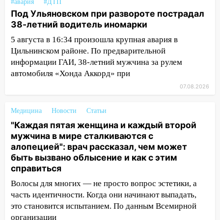
#авария
#ДТП
миллионов рублей за криминальное
Под Ульяновском при развороте пострадал
покровительство
38-летний водитель иномарки
15:32
На «кольце» кроссовер сбил 18-
5 августа в 16:34 произошла крупная авария в
летнего мопедиста
Цильнинском районе. По предварительной
информации ГАИ, 38-летний мужчина за рулем
15:00
В Ульяновске после тройного ДТП
автомобиля «Хонда Аккорд» при
госпитализировали 25-летнего байкера
07.08.2026
14:32
На Ульяновскую область
надвигается жара
Медицина
Новости
Статьи
14:08
Пешеход переходил по «зебре»:
"Каждая пятая женщина и каждый второй
подробности серьезной аварии на
мужчина в мире сталкиваются с
Фруктовой
алопецией": врач рассказал, чем может
быть вызвано облысение и как с этим
13:30
В Димитровграде на улице
справиться
Трудовой горело здание
Волосы для многих — не просто вопрос эстетики, а
13:00
Водитель без прав врезался в
часть идентичности. Когда они начинают выпадать,
припаркованный автомобиль
это становится испытанием. По данным Всемирной
организации
12:37
Переезжал «зебру» на