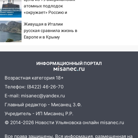
PrimaMedia.ru
капремонт школы в посёлке Налейка
атомных подлодок
«окружает» Россию и
22:33
Прокуратура проверяет
Китай: это инструмент
спортивные объекты в Старой Майне
Живущая в Италии
первого массированного
русская сравнила жизнь в
удара
21:01
Ульяновцев приглашают сдать
Европе и в Крыму
кровь: День донора пройдёт 6 августа
20:17
Ульяновская область девятую
неделю подряд удерживает самые
ИНФОРМАЦИОННЫЙ ПОРТАЛ
низкие цены на подсолнечное масло
19:33
Возрастная категория 18+
Коровы-рекордсменки: в
Ульяновской области выросли надои
Телефон: (8422) 46-26-70
молока
E-mail: misanec@yandex.ru
18:20
В Ульяновской области до конца
Главный редактор - Мисанец З.Ф.
года благоустроят 20 родников
Учредитель - ИП Мисанец Р.Р.
17:27
В Ульяновской области 114 детей-
© 2014-2026 Новости Ульяновска онлайн
misanec.ru
сирот получили жильё с начала года
Все права защищены. Вся информация, размещенная на