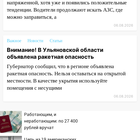
напряженной, хотя уже и появились положительные
09:25
Вынесли приговор дебоширам,
тенденции. Водители продолжают искать АЗС, где
избившим мужчину в трамвае
можно заправиться, а
08:27
Ульяновская полиция получила
06.08.2026
один из шести уникальных автомобилей
в России
Важное
Новости
Статьи
Внимание! В Ульяновской области
07:02
Жара отступит: какой будет
объявлена ракетная опасность
погода в Ульяновске днем 5 августа
Губернатор сообщил, что в регионе объявлена
06:10
Двое мигрантов изнасиловали 13-
ракетная опасность. Нельзя оставаться на открытой
летнюю девочку в центре Ульяновска
местности. В качестве укрытия используйте
06:00
Мертвеца выкопали, посадили в
помещения с несущими
мешок и попытались утопить в Волге
06.08.2026
05:30
Астрологи назвали самый
опасный день августа: что ждет каждый
Работающим, и
знак 5 августа
неработающим: по 27 400
рублей вручат
04.08.2026
пенсионерам в сентябре -
23:27
Прокуратура проверяет
Цепь из 19 американских