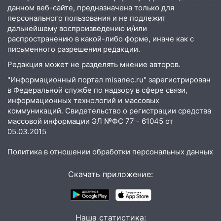
16:43
Дорожный сезон перевалил за
данном веб-сайте, предназначена только для
экватор: в Ульяновской области
персонального пользования и не подлежит
обновили половину региональных трасс
дальнейшему воспроизведению и/или
распространению в какой-либо форме, иначе как с
16:31
В Ульяновской области
письменного разрешения редакции.
капитально отремонтируют 101
многоквартирный дом
Редакция может не разделять мнение авторов.
"Информационный портал misanec.ru" зарегистрирован
16:30
Прогноз погоды в Ульяновской
в Федеральной службе по надзору в сфере связи,
области на 5 августа
информационных технологий и массовых
16:20
коммуникаций. Свидетельство о регистрации средства
В Сурском районе сёла оказались
массовой информации ЭЛ №ФС 77 - 61045 от
не защищены от лесных пожаров
05.03.2015
16:12
Пуля пробила окно квартиры на
16-м этаже в Ульяновске
Политика в отношении обработки персональных данных
16:10
Прокуратура потребовала
Скачать приложение:
усилить борьбу со свалками в
Инзенском районе
16:06
Патриарх Кирилл оценил работу
Наша статистика:
Симбирской епархии