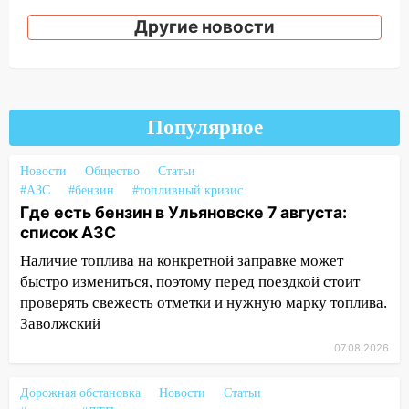
Другие новости
18:00
Мотофристайл, рок и силовой
экстрим: в Ульяновске пройдет
большой фестиваль «Наше время»
17:30
Где есть бензин в Ульяновске 5
августа после рабочего дня: список АЗС
Популярное
17:05
«Обыск» по видеосвязи: в
Новости
Общество
Статьи
Ульяновске задержали 19-летнюю
#АЗС
#бензин
#топливный кризис
сообщницу мошенников
Где есть бензин в Ульяновске 7 августа:
16:12
Едва не перерезал горло: в
список АЗС
Вешкайме посиделки с судимым
Наличие топлива на конкретной заправке может
знакомым закончились для женщины
быстро измениться, поэтому перед поездкой стоит
больницей
проверять свежесть отметки и нужную марку топлива.
16:06
Заволжский
18-летняя девушка без прав
перевернулась на мопеде и попала в
07.08.2026
больницу
Дорожная обстановка
Новости
Статьи
15:59
Ульяновец отдал более 14