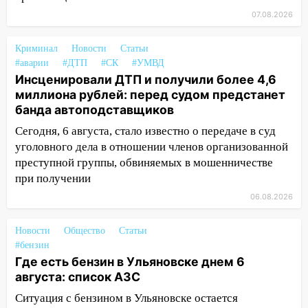
велосипеде и попал под колеса
07.08.2026
12:18
Вспыхнул изнутри: в
Криминал
Новости
Статьи
Железнодорожном районе горела дача
#аварии
#ДТП
#СК
#УМВД
11:33
Инсценировали ДТП и получили более 4,6
В Засвияжье под колёса авто
миллиона рублей: перед судом предстанет
попал мужчина
банда автоподставщиков
11:17
В Радищевском районе сгорели
Сегодня, 6 августа, стало известно о передаче в суд
хозяйственные постройки
уголовного дела в отношении членов организованной
11:00
В Канадее горел жилой дом
преступной группы, обвиняемых в мошенничестве
при получении
10:18
Губернатор Ульяновской области:
06.08.2026
уничтожено четыре беспилотника в
регионе
Новости
Общество
Статьи
10:00
В Ульяновске дотла сгорел
#бензин
легковой автомобиль
Где есть бензин в Ульяновске днем 6
августа: список АЗС
09:39
В Ульяновске будут судить десять
наркодилеров, снабжавших две области
Ситуация с бензином в Ульяновске остается