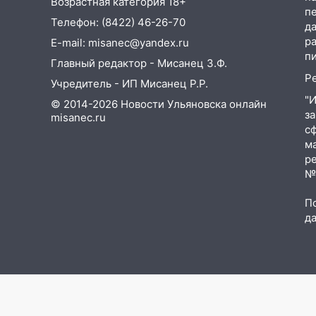
Возрастная категория 18+
п
Телефон: (8422) 46-26-70
13:22
Упавшие деревья
д
перекрыли дороги в
р
E-mail: misanec@yandex.ru
Ульяновске: фото
п
Главный редактор - Мисанец З.Ф.
Р
13:17
Непогода в Ульяновске
Учредитель - ИП Мисанец Р.Р.
не закончится сегодня:
"
© 2014-2026 Новости Ульяновска онлайн
сильные ливни сохранятся 9
з
misanec.ru
августа
с
м
13:15
Трижды «брал в долг»
р
без спроса: житель
№Ф
Вешкаймского района похитил
у знакомого 191 тысячу рублей
П
д
13:14
Ураган оторвал светофор
на проспекте Филатова в
Ульяновске
13:12
Дерево пробило крышу
дома на Новгородской в
Ульяновске и рухнуло на