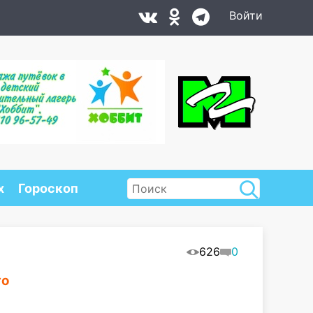
Войти
х
Гороскоп
626
0
го