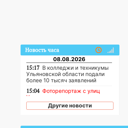
Новость часа
08.08.2026
15:17
В колледжи и техникумы
Ульяновской области подали
более 10 тысяч заявлений
15:04
Фоторепортаж с улиц
Ульяновска после шторма:
поваленные деревья и
Другие новости
затопленные улицы
14:28
Ураган вырвал остановку
на улице Деева в Заволжье