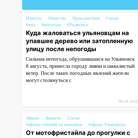
14:26
Жители Ульяновска сами
пытаются расчистить ливнёвки,
Новости
Общество
Происшествия
Статьи
не дождавшись
#жкх
#непогода
#Ульяновск
коммунальщиков
Куда жаловаться ульяновцам на
упавшее дерево или затопленную
14:16
Шторм продолжает
ломать город: на улице Любови
улицу после непогоды
Шевцовой рухнул светофор
Сильная непогода, обрушившаяся на Ульяновск
14:14
8 августа, принесла городу ливни и шквалистый
Студента из Ульяновска
обманули мошенники под
ветер. После таких погодных явлений жители
видом преподавателя
могут столкнуться с
14:12
Куда жаловаться
ульяновцам на упавшее дерево
08.08.2026
или затопленную улицу после
непогоды
Афиша
Новости
Статьи
13:59
В Новом городе
#афиша событий на выходные
#афиша Ульяновска
ураганным ветром сорвало
От мотофристайла до прогулки с
опалубку со строящегося дома