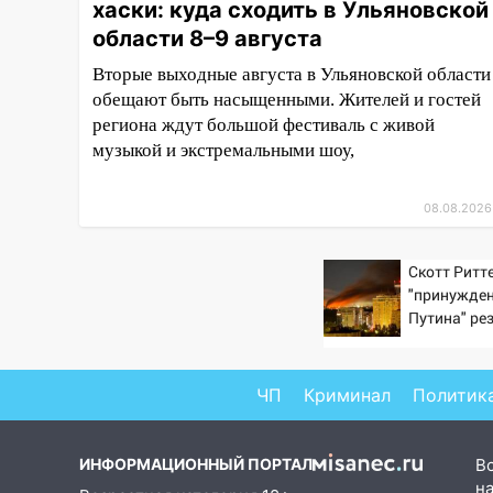
хаски: куда сходить в Ульяновской
13:54
В мэрии Ульяновска
области 8–9 августа
рассказали, как устраняют
Вторые выходные августа в Ульяновской области
последствия мощного шторма
обещают быть насыщенными. Жителей и гостей
13:49
Стихия продолжает
региона ждут большой фестиваль с живой
крушить Ульяновск: дерево
музыкой и экстремальными шоу,
рухнуло на дом на
Орджоникидзе
08.08.2026
13:47
На Нижней Террасе
мощным ветром вырвало
Скотт Ритте
дерево с корнем
"принужден
Путина" ре
13:46
Сильный ветер сорвал
крах режим
крышу с СТО на проспекте
Созидателей
ЧП
Криминал
Политик
13:35
Непогода продолжает
бить по транспорту: в
Ульяновске трамвай сошёл с
ИНФОРМАЦИОННЫЙ ПОРТАЛ
В
рельсов
на