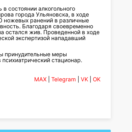
ь в состоянии алкогольного
ирова города Ульяновска, в ходе
0 ножевых ранений в различные
евность. Благодаря своевременно
 остался жив. Проведенной в ходе
еской экспертизой нападавший
ы принудительные меры
в психиатрический стационар.
MAX
|
Telegram
|
VK
|
OK