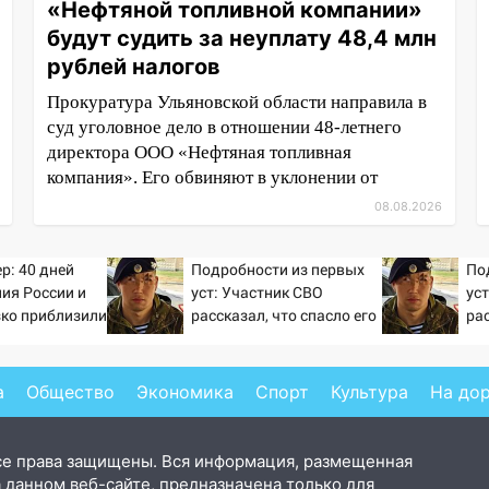
«Нефтяной топливной компании»
будут судить за неуплату 48,4 млн
рублей налогов
Прокуратура Ульяновской области направила в
суд уголовное дело в отношении 48-летнего
директора ООО «Нефтяная топливная
компания». Его обвиняют в уклонении от
08.08.2026
р: 40 дней
Подробности из первых
По
ия России и
уст: Участник СВО
ус
зко приблизили
рассказал, что спасло его
рас
а Зеленского
в схватке с медведем
в 
а
Общество
Экономика
Спорт
Культура
На до
се права защищены. Вся информация, размещенная
 данном веб-сайте, предназначена только для