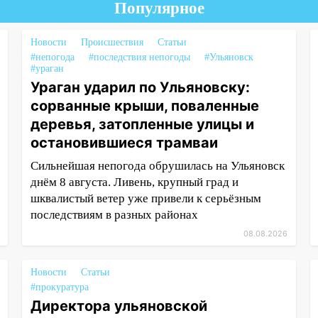
Популярное
Новости
Происшествия
Статьи
#непогода
#последствия непогоды
#Ульяновск
#ураган
Ураган ударил по Ульяновску:
сорванные крыши, поваленные
деревья, затопленные улицы и
остановившиеся трамваи
Сильнейшая непогода обрушилась на Ульяновск
днём 8 августа. Ливень, крупный град и
шквалистый ветер уже привели к серьёзным
последствиям в разных районах
08.08.2026
Новости
Статьи
#прокуратура
Директора ульяновской