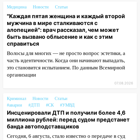
отправили в колонию на 7 и 8 лет
Медицина
Новости
Статьи
09:52
Ночью беспилотники сбили над
"Каждая пятая женщина и каждый второй
соседними Татарстаном и Саратовской
мужчина в мире сталкиваются с
областью
алопецией": врач рассказал, чем может
быть вызвано облысение и как с этим
09:41
Диана Шурыгина уверовала в
справиться
Бога в СИЗО
Волосы для многих — не просто вопрос эстетики, а
09:35
В Ульяновске директора фирмы
часть идентичности. Когда они начинают выпадать,
будут судить за неуплату налогов на 48
это становится испытанием. По данным Всемирной
млн рублей
организации
08:22
Подросток на питбайке сбил
07.08.2026
велосипедистку: пострадали двое
Криминал
Новости
Статьи
07:20
Жара возвращается: ожидается
#аварии
#ДТП
#СК
#УМВД
знойный и сухой четверг
Инсценировали ДТП и получили более 4,6
миллиона рублей: перед судом предстанет
06:00
Под Ульяновском при развороте
банда автоподставщиков
пострадал 38-летний водитель
иномарки
Сегодня, 6 августа, стало известно о передаче в суд