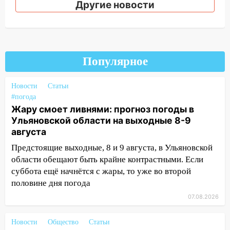
Другие новости
надвигается сильнейшая непогода: град
и шквал до 27 м/с
12:31
Ульяновец хотел купить иномарку
из Европы и потерял 760 тысяч рублей
Популярное
12:20
В Чердаклинском районе
столкнулись «Лада» и Chevrolet:
Новости
Статьи
пострадал 14-летний подросток
#погода
Жару смоет ливнями: прогноз погоды в
12:00
Где есть бензин в Ульяновске 7
Ульяновской области на выходные 8-9
августа: список АЗС
августа
11:50
Заснул рядом с ребёнком и
Предстоящие выходные, 8 и 9 августа, в Ульяновской
случайно задушил его: суд вынес
области обещают быть крайне контрастными. Если
приговор
суббота ещё начнётся с жары, то уже во второй
половине дня погода
11:38
В Ленинском районе пожар
полностью уничтожил дачный дом и
07.08.2026
сарай
Новости
Общество
Статьи
11:38
В Госдуме предложили отменить