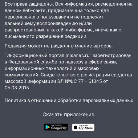
Все права защищены. Вся информация, размещенная на
15:47
На улице Радищева сбили
данном веб-сайте, предназначена только для
курьера: крупная авария в Ульяновске
персонального пользования и не подлежит
дальнейшему воспроизведению и/или
15:15
Проводил до квартиры и ограбил:
распространению в какой-либо форме, иначе как с
новый кавалер женщины оказался
письменного разрешения редакции.
рецидивистом
Редакция может не разделять мнение авторов.
14:26
В Ульяновске ограничат движение
"Информационный портал misanec.ru" зарегистрирован
по улице Ефремова
в Федеральной службе по надзору в сфере связи,
14:23
67% ульяновцев готовы
информационных технологий и массовых
передумать увольняться, если им
коммуникаций. Свидетельство о регистрации средства
массовой информации ЭЛ №ФС 77 - 61045 от
повысят зарплату
05.03.2015
14:01
Инсценировали ДТП и получили
более 4,6 миллиона рублей: перед
Политика в отношении обработки персональных данных
судом предстанет банда
автоподставщиков
Скачать приложение:
13:36
В Инзе произошел крупный пожар
13:00
В суде защитили репутацию