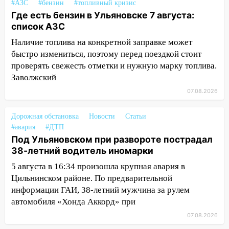
#АЗС
#бензин
#топливный кризис
ЕГЭ с 2027 года
Где есть бензин в Ульяновске 7 августа:
11:25
список АЗС
В Ульяновске ИИ будет выявлять
нарушителей на контейнерных
Наличие топлива на конкретной заправке может
площадках
быстро измениться, поэтому перед поездкой стоит
проверять свежесть отметки и нужную марку топлива.
11:20
Ульяновская шахматистка
Заволжский
Валерия Клейменова выиграла два
золота в составе сборной мира
07.08.2026
11:16
В Ульяновске открыли памятную
Дорожная обстановка
Новости
Статьи
доску декабристу Кондратию Рылееву
#авария
#ДТП
10:40
Под Ульяновском при развороте пострадал
В Ульяновске спасатели ночью
38-летний водитель иномарки
нашли потерявшегося в заброшенных
садах 79-летнего мужчину
5 августа в 16:34 произошла крупная авария в
Цильнинском районе. По предварительной
10:26
На нескольких улицах Ульяновска
информации ГАИ, 38-летний мужчина за рулем
временно отключили холодную воду
автомобиля «Хонда Аккорд» при
10:14
В Ульяновске двоих участников
07.08.2026
коррупционной схемы при ЦГКБ