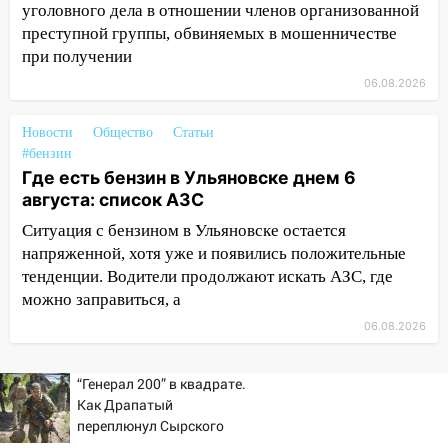
уголовного дела в отношении членов организованной
05:00
«Каждая пятая женщина и каждый
преступной группы, обвиняемых в мошенничестве
второй мужчина в мире сталкиваются с
при получении
алопецией»: врач рассказал, чем может
быть вызвано облысение и как с этим
06.08.2026
справиться
Новости
Общество
Статьи
03:30
Гороскоп на 7 августа: пятница
#бензин
принесет прилив творческой энергии и
Где есть бензин в Ульяновске днем 6
отличные шансы исправить старые
августа: список АЗС
ошибки
Ситуация с бензином в Ульяновске остается
06.08.2026
напряженной, хотя уже и появились положительные
23:20
Прогноз погоды на 7 августа в
тенденции. Водители продолжают искать АЗС, где
Ульяновской области
можно заправиться, а
20:04
Ульяновцев приглашают на забег,
06.08.2026
посвящённый Дню воздушного флота
России
“Генерал 200” в квадрате.
Как Драпатый
19:12
В Ульяновской области
переплюнул Сырского
руководителя частной компании