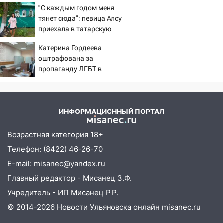
наказали за сокрытие прошлого своего
"С каждым годом меня
сотрудник
тянет сюда": певица Алсу
приехала в татарскую
18:02
В Ульяновск едут звезды
деревню, где прошло ее
баскетбола!
Катерина Гордеева
детство 07/08/2026 –
оштрафована за
Новости
17:08
Ульяновский областной суд
пропаганду ЛГБТ в
оставил в силе приговор руководству
интернете - Новости на
«УльяновскФармации» за махинации на
Вести.ru
3,2 млн рублей
16:09
ИНФОРМАЦИОННЫЙ ПОРТАЛ
Ветераны легкой атлетики из
Ульяновска успешно выступили на
Чемпионате России
Возрастная категория 18+
Телефон: (8422) 46-26-70
16:02
В Ульяновской области убрали
E-mail: misanec@yandex.ru
более 28% площадей зерновых и
зернобобовых культур
Главный редактор - Мисанец З.Ф.
Учредитель - ИП Мисанец Р.Р.
15:51
Бросила кирпич в жену брата: в
Ульяновской области завели дело на
© 2014-2026 Новости Ульяновска онлайн
misanec.ru
агрессивную женщину