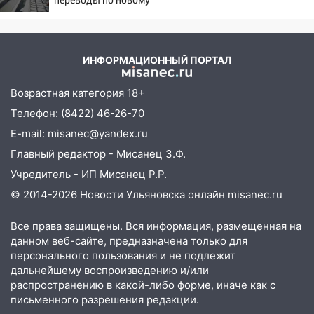
нашли потерявшегося в заброшенных
признаку
садах 79-летнего мужчину
10:26
На нескольких улицах Ульяновска
временно отключили холодную воду
ИНФОРМАЦИОННЫЙ ПОРТАЛ
10:14
В Ульяновске двоих участников
Возрастная категория 18+
коррупционной схемы при ЦГКБ
Телефон: (8422) 46-26-70
отправили в колонию на 7 и 8 лет
E-mail: misanec@yandex.ru
09:52
Ночью беспилотники сбили над
Главный редактор - Мисанец З.Ф.
соседними Татарстаном и Саратовской
областью
Учредитель - ИП Мисанец Р.Р.
© 2014-2026 Новости Ульяновска онлайн
misanec.ru
09:41
Диана Шурыгина уверовала в
Бога в СИЗО
Все права защищены. Вся информация, размещенная на
09:35
В Ульяновске директора фирмы
данном веб-сайте, предназначена только для
будут судить за неуплату налогов на 48
персонального пользования и не подлежит
млн рублей
дальнейшему воспроизведению и/или
распространению в какой-либо форме, иначе как с
08:22
Подросток на питбайке сбил
письменного разрешения редакции.
велосипедистку: пострадали двое