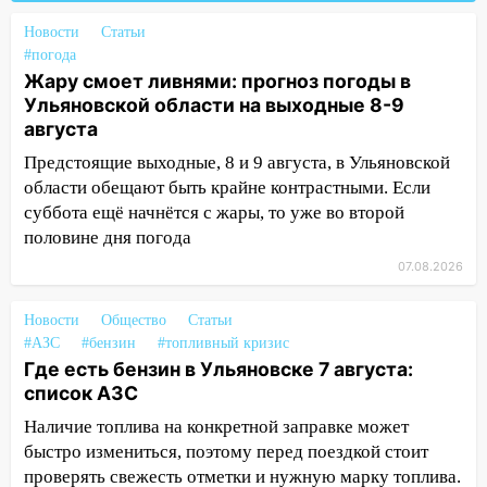
девять бункеров для крупногабаритного
Новости
Статьи
мусора
#погода
Жару смоет ливнями: прогноз погоды в
16:26
В Ульяновске бесплатно покажут
Ульяновской области на выходные 8-9
матч «Волги» под открытым небом
августа
16:12
В Ульяновском госуниверситете
Предстоящие выходные, 8 и 9 августа, в Ульяновской
разработают отечественный прибор для
области обещают быть крайне контрастными. Если
цифровой ПЦР
суббота ещё начнётся с жары, то уже во второй
15:47
Ульяновцы могут вернуть деньги
половине дня погода
за абонементы закрывшегося фитнес-
07.08.2026
клуба «Рекорд-Fitness»
Новости
15:34
Общество
Статьи
После вмешательства
#АЗС
#бензин
#топливный кризис
прокуратуры в селах Ульяновской
Где есть бензин в Ульяновске 7 августа:
области привели в порядок детские
список АЗС
площадки
Наличие топлива на конкретной заправке может
15:27
Прокуратура проверяет
быстро измениться, поэтому перед поездкой стоит
капремонт школы в селе Кивать
проверять свежесть отметки и нужную марку топлива.