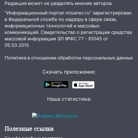
Редакция может не разделять мнение авторов.
07:20
Жара возвращается: ожидается
"Информационный портал misanec.ru" зарегистрирован
знойный и сухой четверг
в Федеральной службе по надзору в сфере связи,
информационных технологий и массовых
06:00
Под Ульяновском при развороте
коммуникаций. Свидетельство о регистрации средства
пострадал 38-летний водитель
массовой информации ЭЛ №ФС 77 - 61045 от
иномарки
05.03.2015
05:00
«Каждая пятая женщина и каждый
Политика в отношении обработки персональных данных
второй мужчина в мире сталкиваются с
алопецией»: врач рассказал, чем может
Скачать приложение:
быть вызвано облысение и как с этим
справиться
03:30
Гороскоп на 7 августа: пятница
принесет прилив творческой энергии и
Наша статистика:
отличные шансы исправить старые
ошибки
06.08.2026
Полезные ссылки
23:20
Прогноз погоды на 7 августа в
Ульяновской области