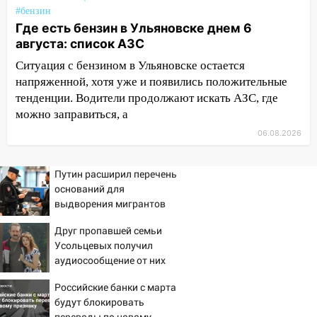
случайно задушил его: суд вынес
#бензин
приговор
Где есть бензин в Ульяновске днем 6
августа: список АЗС
11:38
В Ленинском районе пожар
полностью уничтожил дачный дом и
Ситуация с бензином в Ульяновске остается
сарай
напряженной, хотя уже и появились положительные
тенденции. Водители продолжают искать АЗС, где
11:38
В Госдуме предложили отменить
можно заправиться, а
ЕГЭ с 2027 года
06.08.2026
11:25
В Ульяновске ИИ будет выявлять
нарушителей на контейнерных
Путин расширил перечень
площадках
оснований для
11:20
Ульяновская шахматистка
выдворения мигрантов
Валерия Клейменова выиграла два
Друг пропавшей семьи
золота в составе сборной мира
Усольцевых получил
11:16
аудиосообщение от них
В Ульяновске открыли памятную
доску декабристу Кондратию Рылееву
Российские банки с марта
10:40
будут блокировать
В Ульяновске спасатели ночью
переводы по новому