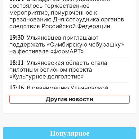
состоялось торжественное
мероприятие, приуроченное к
празднованию Дня сотрудника органов
следствия Российской Федерации
19:30
Ульяновцев приглашают
поддержать «Симбирскую чебурашку»
на фестивале «ФормАРТ»
18:11
Ульяновская область стала
пилотным регионом проекта
«Культурное долголетие»
17:16
В реанимацию Ульяновской
областной больницы поступили шесть
Другие новости
новых аппаратов ИВЛ
16:51
В Чердаклинском районе
ремонтируют дороги, ставят остановки
и проводят новое освещение
Популярное
16:35
В Ульяновске установили ещё