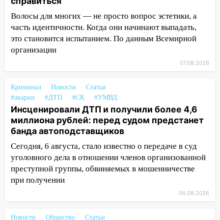
справиться
обокрали женщину на пляже и
Волосы для многих — не просто вопрос эстетики, а
подростка в сквере
часть идентичности. Когда они начинают выпадать,
13:01
В Димитровграде мужчина
это становится испытанием. По данным Всемирной
выбросил из машины страйкбольную
организации
гранату: его задержали
07.08.2026
12:34
На Ульяновскую область
надвигается сильнейшая непогода: град
Криминал
Новости
Статьи
и шквал до 27 м/с
#аварии
#ДТП
#СК
#УМВД
Инсценировали ДТП и получили более 4,6
12:31
Ульяновец хотел купить иномарку
миллиона рублей: перед судом предстанет
из Европы и потерял 760 тысяч рублей
банда автоподставщиков
12:20
В Чердаклинском районе
Сегодня, 6 августа, стало известно о передаче в суд
столкнулись «Лада» и Chevrolet:
уголовного дела в отношении членов организованной
пострадал 14-летний подросток
преступной группы, обвиняемых в мошенничестве
при получении
12:00
Где есть бензин в Ульяновске 7
августа: список АЗС
06.08.2026
11:50
Заснул рядом с ребёнком и
Новости
Общество
Статьи