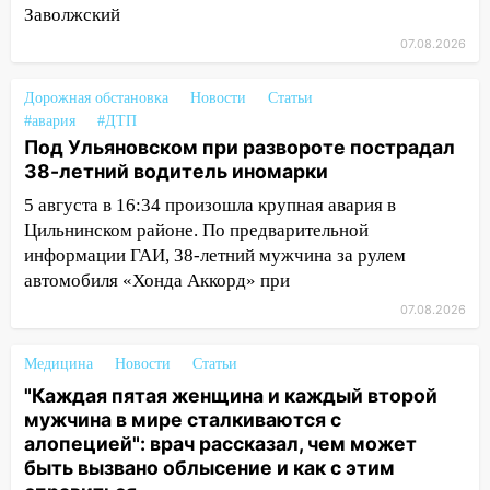
15:08
В Кузоватово после прокурорской
Заволжский
проверки обновили разметку на
07.08.2026
пешеходных переходах
Дорожная обстановка
14:40
Новости
Статьи
На проспекте Гая в Ульяновске
#авария
#ДТП
запретили остановку автомобилей на
Под Ульяновском при развороте пострадал
50-метровом участке
38-летний водитель иномарки
14:22
В Новом городе 8 августа пройдет
5 августа в 16:34 произошла крупная авария в
большой фестиваль «Наше время» с
Цильнинском районе. По предварительной
мотофристайлом и концертом
информации ГАИ, 38-летний мужчина за рулем
«Мураками»
автомобиля «Хонда Аккорд» при
14:04
Жару смоет ливнями: прогноз
07.08.2026
погоды в Ульяновской области на
выходные 8-9 августа
Медицина
Новости
Статьи
13:30
В Ульяновске транспортные
"Каждая пятая женщина и каждый второй
полицейские проведут акцию «Час
мужчина в мире сталкиваются с
пассажира»
алопецией": врач рассказал, чем может
быть вызвано облысение и как с этим
13:20
В Ульяновске за один день