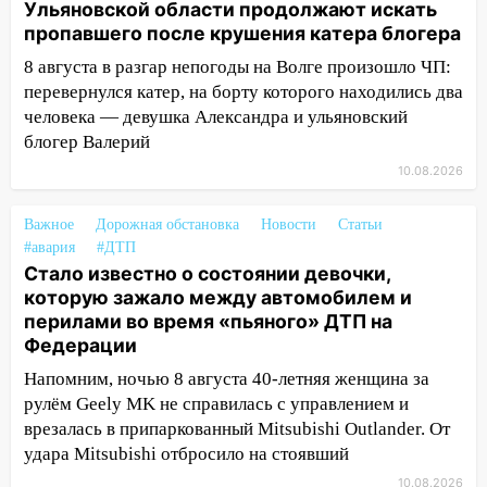
Ульяновской области продолжают искать
автомобилем и перилами во время
пропавшего после крушения катера блогера
«пьяного» ДТП на Федерации
8 августа в разгар непогоды на Волге произошло ЧП:
11:29
Сергей Клопков назначен
перевернулся катер, на борту которого находились два
начальником управления
человека — девушка Александра и ульяновский
административно-технического
блогер Валерий
контроля администрации Ульяновска
10.08.2026
11:12
В Ульяновской области в огне
погиб один человек
Важное
Дорожная обстановка
Новости
Статьи
#авария
#ДТП
11:05
12 человек погибли и 39 получили
Стало известно о состоянии девочки,
ранения после атаки беспилотников на
которую зажало между автомобилем и
Нижнекамск
перилами во время «пьяного» ДТП на
10:51
В Ульяновской области
Федерации
перехвачены четыре беспилотника
Напомним, ночью 8 августа 40-летняя женщина за
рулём Geely MK не справилась с управлением и
10:15
Соцсети: мотоциклист врезался в
врезалась в припаркованный Mitsubishi Outlander. От
«Калину» в Новом городе
удара Mitsubishi отбросило на стоявший
10:11
Во время атаки беспилотников в
10.08.2026