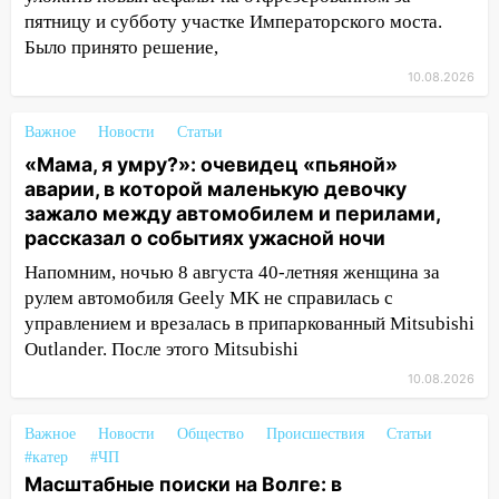
ужасной ночи
пятницу и субботу участке Императорского моста.
Было принято решение,
13:05
17-летний парень находился за
рулем мотоцикла во время ДТП в Новом
10.08.2026
городе: в ГАИ прокомментировали
сегодняшнюю аварию
Важное
Новости
Статьи
«Мама, я умру?»: очевидец «пьяной»
12:59
Губернатор Ульяновской области
аварии, в которой маленькую девочку
выразил соболезнования в связи с
зажало между автомобилем и перилами,
трагедией в Нижнекамске
рассказал о событиях ужасной ночи
12:53
Число погибших в Нижнекамске
Напомним, ночью 8 августа 40-летняя женщина за
выросло до 13 человек, среди них есть
рулем автомобиля Geely MK не справилась с
ребенок
управлением и врезалась в припаркованный Mitsubishi
12:46
Outlander. После этого Mitsubishi
Масштабные поиски на Волге: в
Ульяновской области продолжают
10.08.2026
искать пропавшего после крушения
катера блогера
Важное
Новости
Общество
Происшествия
Статьи
#катер
#ЧП
11:53
Стало известно о состоянии
Масштабные поиски на Волге: в
девочки, которую зажало между