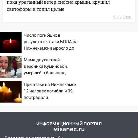
диспансеризации у 26-летнего парня
пока ураганный ветер сносил крыши, крушил
выявили онкологию
светофоры и топил целые
07:00
10.08.2026
Прохладная ночь и ветреный
день: прогноз погоды в Ульяновске 10
августа
Число погибших в
результате атаки БПЛА на
06:00
Как разрушительный ураган,
Нижнекамск выросло до
потопы и падающие деревья
13
парализовали Ульяновскую область: ЧП
Мама двухлетней
за выходные
Вероники Куминовой,
умершей в больнице,
05:50
Пять украденных лошадей и
беременна: семья ждет
смертельная драка
При атаке на Нижнекамск
девочку
12 человек погибли и 39
05:00
Боль, скованность и старение
пострадали
дисков: как повседневные привычки
незаметно разрушают наш позвоночник
03:00
День скрытых ловушек и
ИНФОРМАЦИОННЫЙ ПОРТАЛ
внезапных подарков судьбы: гороскоп
на 10 августа