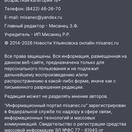
Возрастная категория 18+
09.08.2026
Телефон: (8422) 46-26-70
21:58
В Ульяновске около «нового»
E-mail: misanec@yandex.ru
моста утопили автомобиль «Вольво»
Главный редактор - Мисанец З.Ф.
20:20
Итоги 9 августа в Ульяновской
Учредитель - ИП Мисанец Р.Р.
области: разгул стихии, поиски
человека на Волге и транспортный
© 2014-2026 Новости Ульяновска онлайн
misanec.ru
коллапс
Все права защищены. Вся информация, размещенная на
19:43
Из-за ураганного ветра упали
данном веб-сайте, предназначена только для
деревья в парке «Победы»
персонального пользования и не подлежит
дальнейшему воспроизведению и/или
18:00
Пепелище на Балтийской: в
распространению в какой-либо форме, иначе как с
Заволжье ульяновские спасатели
письменного разрешения редакции.
ликвидировали крупный пожар
Редакция может не разделять мнение авторов.
17:15
Прогноз погоды на 10 августа в
"Информационный портал misanec.ru" зарегистрирован
Ульяновской области
в Федеральной службе по надзору в сфере связи,
информационных технологий и массовых
16:00
В Ульяновске во время шторма на
коммуникаций. Свидетельство о регистрации средства
Волге пропал известный блогер: нужна
массовой информации ЭЛ №ФС 77 - 61045 от
помощь в поисках