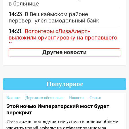
в больнице
14:23
В Вешкаймском районе
перевернулся самодельный байк
14:21
Волонтеры «ЛизаАлерт»
выложили ориентировку на пропавшего
8 августа в шторм ульяновского
блогера
Другие новости
14:00
Этой ночью Императорский мост
будет перекрыт
13:49
Сотрудники СУ СК России по
Популярное
Ульяновской области вручили ключи от
квартир сиротам и детям, оставшихся
без попечения родителей
Важное
Дорожная обстановка
Новости
Статьи
Этой ночью Императорский мост будет
13:36
«Мама, я умру?»: очевидец
перекрыт
«пьяной» аварии, в которой маленькую
девочку зажало между автомобилем и
Из-за дождя подрядчики не успели в полном объёме
перилами, рассказал о событиях
уложить новый асфальт на отфрезерованном за