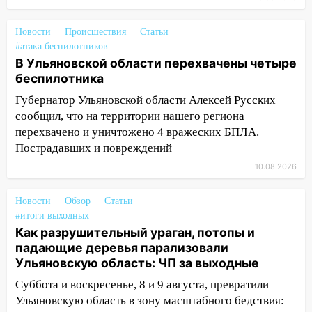
Нижнекамске погибли люди: в
республике объявили траур
Новости
Происшествия
Статьи
10:06
За выходные выпало больше
#атака беспилотников
месячной нормы осадков и упало 111
В Ульяновской области перехвачены четыре
деревьев в Ульяновске
беспилотника
Губернатор Ульяновской области Алексей Русских
10:00
В Кузоватово ураганный ветер
сообщил, что на территории нашего региона
повредил кровли районного дома
перехвачено и уничтожено 4 вражеских БПЛА.
культуры и школы
Пострадавших и повреждений
09:20
Момент падения дерева на
10.08.2026
машину в Ульяновске попал на видео
09:16
Утро ульяновских водителей
Новости
Обзор
Статьи
началось с «глухой» пробки на старом
#итоги выходных
мосту
Как разрушительный ураган, потопы и
падающие деревья парализовали
09:10
Соцсети: на Московском шоссе в
Ульяновскую область: ЧП за выходные
Ульяновске произошла авария
Суббота и воскресенье, 8 и 9 августа, превратили
08:02
В Ульяновске во время
Ульяновскую область в зону масштабного бедствия: