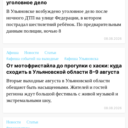
уголовное дело
Ульяновске останется закрытым до
утра 10 августа
В Ульяновске возбуждено уголовное дело после
ночного ДТП на улице Федерации, в котором
05:18
Судьба готовит сюрприз: гороскоп
пострадал шестилетний ребёнок. По предварительным
на 8 августа — кому повезет с
данным полиции, ночью 8
деньгами, а кого ждет неожиданная
08.08.2026
встреча
04:47
В Ульяновской области объявили
Афиша
Новости
Статьи
ракетную опасность: звучат сирены
#афиша событий на выходные
#афиша Ульяновска
От мотофристайла до прогулки с хаски: куда
07.08.2026
сходить в Ульяновской области 8–9 августа
20:40
Ульяновские аграрии смогут
Вторые выходные августа в Ульяновской области
купить тракторы с отсрочкой платежа
до декабря
обещают быть насыщенными. Жителей и гостей
региона ждут большой фестиваль с живой музыкой и
19:34
В следственном управлении
экстремальными шоу,
состоялось торжественное
08.08.2026
мероприятие, приуроченное к
празднованию Дня сотрудника органов
Новости
следствия Российской Федерации
Статьи