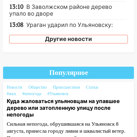
13:10
В Заволжском районе дерево
упало во дворе
13:08
Ураган ударил по Ульяновску:
сорванные крыши, поваленные деревья,
затопленные улицы и остановившиеся
Другие новости
трамваи
12:17
Ульяновск накрыл крупный град:
после ливня город снова уходит под
воду
Популярное
12:12
Прокуратура взяла на контроль
ДТП с шестилетним ребёнком на улице
Новости
Общество
Происшествия
Статьи
Федерации
#жкх
#непогода
#Ульяновск
Куда жаловаться ульяновцам на упавшее
12:01
Пьяная женщина сбила
дерево или затопленную улицу после
шестилетнего ребёнка на улице
непогоды
Федерации: возбуждено уголовное дело
Сильная непогода, обрушившаяся на Ульяновск 8
11:16
В Ульяновске ищут 37-летнего
августа, принесла городу ливни и шквалистый ветер.