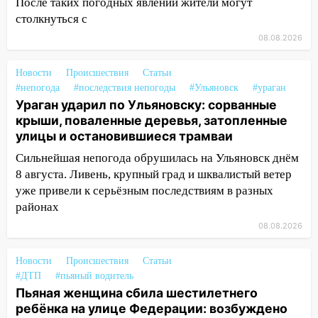
мужчину, пропавшего ещё 19 июля
После таких погодных явлений жители могут
столкнуться с
10:30
От мотофристайла до прогулки с
08.08.2026
хаски: куда сходить в Ульяновской
области 8–9 августа
Новости
Происшествия
Статьи
10:11
Директора ульяновской
#непогода
#последствия непогоды
#Ульяновск
#ураган
«Нефтяной топливной компании» будут
Ураган ударил по Ульяновску: сорванные
судить за неуплату 48,4 млн рублей
крыши, поваленные деревья, затопленные
налогов
улицы и остановившиеся трамваи
09:28
Дети на дорогах: пострадали
Сильнейшая непогода обрушилась на Ульяновск днём
велосипедисты, мотоциклисты и
8 августа. Ливень, крупный град и шквалистый ветер
пешеходы. Обзор крупных аварий в
уже привели к серьёзным последствиям в разных
Ульяновской области
районах
08.08.2026
08:30
Поджог со свечой, 16 сгоревших
домов и выстрел за водку
Новости
Происшествия
Статьи
07:50
Какая погоды будет днем 8
#ДТП
#пьяный водитель
августа
Пьяная женщина сбила шестилетнего
ребёнка на улице Федерации: возбуждено
06:45
Императорский мост в