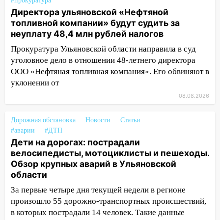
#прокуратура
19:30
Ульяновцев приглашают
Директора ульяновской «Нефтяной
поддержать «Симбирскую чебурашку»
топливной компании» будут судить за
на фестивале «ФормАРТ»
неуплату 48,4 млн рублей налогов
18:11
Прокуратура Ульяновской области направила в суд
Ульяновская область стала
пилотным регионом проекта
уголовное дело в отношении 48-летнего директора
«Культурное долголетие»
ООО «Нефтяная топливная компания». Его обвиняют в
уклонении от
17:23
Прогноз погоды в Ульяновской
08.08.2026
области на 8 августа
17:16
В реанимацию Ульяновской
Дорожная обстановка
Новости
Статьи
областной больницы поступили шесть
#аварии
#ДТП
новых аппаратов ИВЛ
Дети на дорогах: пострадали
велосипедисты, мотоциклисты и пешеходы.
16:51
В Чердаклинском районе
Обзор крупных аварий в Ульяновской
ремонтируют дороги, ставят остановки
области
и проводят новое освещение
За первые четыре дня текущей недели в регионе
16:35
В Ульяновске установили ещё
произошло 55 дорожно-транспортных происшествий,
девять бункеров для крупногабаритного
в которых пострадали 14 человек. Такие данные
мусора