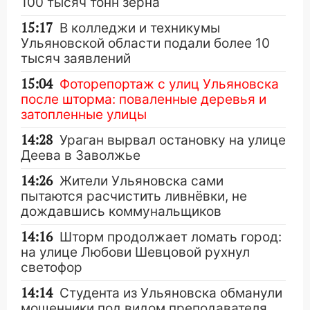
100 тысяч тонн зерна
15:17
В колледжи и техникумы
Ульяновской области подали более 10
тысяч заявлений
15:04
Фоторепортаж с улиц Ульяновска
после шторма: поваленные деревья и
затопленные улицы
14:28
Ураган вырвал остановку на улице
Деева в Заволжье
14:26
Жители Ульяновска сами
пытаются расчистить ливнёвки, не
дождавшись коммунальщиков
14:16
Шторм продолжает ломать город:
на улице Любови Шевцовой рухнул
светофор
14:14
Студента из Ульяновска обманули
мошенники под видом преподавателя