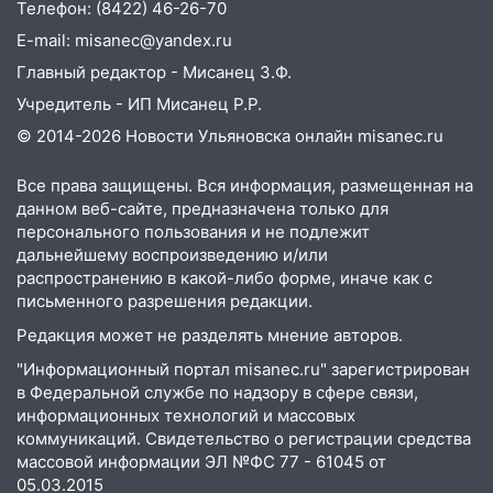
Телефон: (8422) 46-26-70
пешеходных переходах
E-mail: misanec@yandex.ru
14:40
На проспекте Гая в Ульяновске
Главный редактор - Мисанец З.Ф.
запретили остановку автомобилей на
Учредитель - ИП Мисанец Р.Р.
50-метровом участке
© 2014-2026 Новости Ульяновска онлайн
misanec.ru
14:22
В Новом городе 8 августа пройдет
большой фестиваль «Наше время» с
Все права защищены. Вся информация, размещенная на
мотофристайлом и концертом
данном веб-сайте, предназначена только для
«Мураками»
персонального пользования и не подлежит
дальнейшему воспроизведению и/или
14:04
Жару смоет ливнями: прогноз
распространению в какой-либо форме, иначе как с
погоды в Ульяновской области на
письменного разрешения редакции.
выходные 8-9 августа
Редакция может не разделять мнение авторов.
13:30
В Ульяновске транспортные
"Информационный портал misanec.ru" зарегистрирован
полицейские проведут акцию «Час
в Федеральной службе по надзору в сфере связи,
пассажира»
информационных технологий и массовых
13:20
В Ульяновске за один день
коммуникаций. Свидетельство о регистрации средства
обокрали женщину на пляже и
массовой информации ЭЛ №ФС 77 - 61045 от
05.03.2015
подростка в сквере