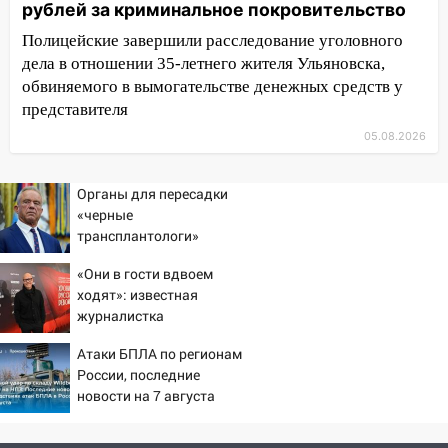
сообщницу мошенников
рублей за криминальное покровительство
16:12
Едва не перерезал горло: в
Полицейские завершили расследование уголовного
Вешкайме посиделки с судимым
дела в отношении 35-летнего жителя Ульяновска,
знакомым закончились для женщины
обвиняемого в вымогательстве денежных средств у
больницей
представителя
16:06
18-летняя девушка без прав
05.08.2026
перевернулась на мопеде и попала в
больницу
Органы для пересадки
«черные
15:59
Ульяновец отдал более 14
трансплантологи»
миллионов рублей за криминальное
извлекали у еще живых
покровительство
«Они в гости вдвоем
пациентов
ходят»: известная
15:32
На «кольце» кроссовер сбил 18-
журналистка
летнего мопедиста
подтвердила роман
Атаки БПЛА по регионам
Бондарчука и Исаковой
15:00
В Ульяновске после тройного ДТП
России, последние
госпитализировали 25-летнего байкера
новости на 7 августа
2026: последствия, атаки
14:32
На Ульяновскую область
на склады Wildberries,
надвигается жара