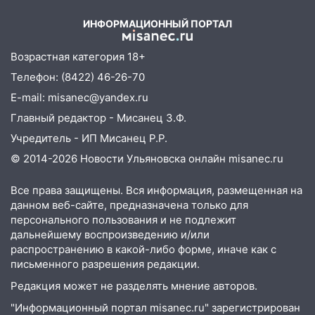
состояние пострадавших
14:08
Пешеход переходил по «зебре»:
ИНФОРМАЦИОННЫЙ ПОРТАЛ
подробности серьезной аварии на
Фруктовой
Возрастная категория 18+
Телефон: (8422) 46-26-70
13:30
В Димитровграде на улице
Трудовой горело здание
E-mail: misanec@yandex.ru
Главный редактор - Мисанец З.Ф.
13:00
Водитель без прав врезался в
припаркованный автомобиль
Учредитель - ИП Мисанец Р.Р.
© 2014-2026 Новости Ульяновска онлайн
misanec.ru
12:37
Переезжал «зебру» на
велосипеде и попал под колеса
Все права защищены. Вся информация, размещенная на
12:18
Вспыхнул изнутри: в
данном веб-сайте, предназначена только для
Железнодорожном районе горела дача
персонального пользования и не подлежит
дальнейшему воспроизведению и/или
11:33
В Засвияжье под колёса авто
распространению в какой-либо форме, иначе как с
попал мужчина
письменного разрешения редакции.
11:17
В Радищевском районе сгорели
Редакция может не разделять мнение авторов.
хозяйственные постройки
"Информационный портал misanec.ru" зарегистрирован