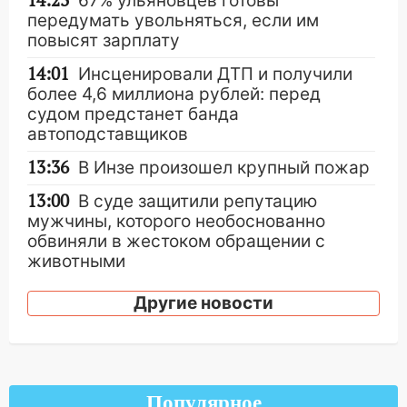
14:23
67% ульяновцев готовы
передумать увольняться, если им
повысят зарплату
14:01
Инсценировали ДТП и получили
более 4,6 миллиона рублей: перед
судом предстанет банда
автоподставщиков
13:36
В Инзе произошел крупный пожар
13:00
В суде защитили репутацию
мужчины, которого необоснованно
обвиняли в жестоком обращении с
животными
12:28
Миллион на «льготниках»: в
Другие новости
Ульяновской области перевозчик
провернул хитрую схему с чужими
проездными
12:10
Ульяновский алиментщик накопил
Популярное