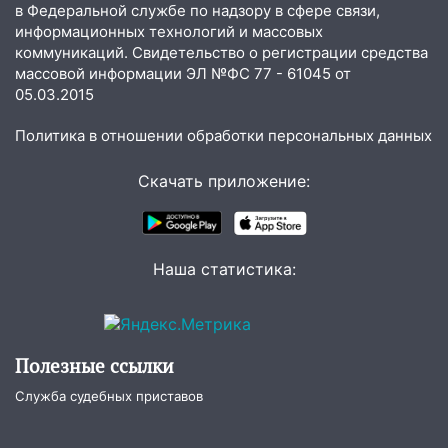
в Федеральной службе по надзору в сфере связи,
11:00
В Канадее горел жилой дом
информационных технологий и массовых
коммуникаций. Свидетельство о регистрации средства
10:18
Губернатор Ульяновской области:
массовой информации ЭЛ №ФС 77 - 61045 от
уничтожено четыре беспилотника в
05.03.2015
регионе
10:00
В Ульяновске дотла сгорел
Политика в отношении обработки персональных данных
легковой автомобиль
Скачать приложение:
09:39
В Ульяновске будут судить десять
наркодилеров, снабжавших две области
09:25
Вынесли приговор дебоширам,
Наша статистика:
избившим мужчину в трамвае
08:27
Ульяновская полиция получила
один из шести уникальных автомобилей
в России
Полезные ссылки
07:02
Жара отступит: какой будет
Служба судебных приставов
погода в Ульяновске днем 5 августа