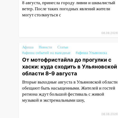
8 августа, принесла городу ливни и шквалистый
13:17
Непогода в Ульяновске
ветер. После таких погодных явлений жители
не закончится сегодня:
могут столкнуться с
сильные ливни сохранятся 9
августа
08.08.2026
13:15
Трижды «брал в долг»
без спроса: житель
Вешкаймского района похитил
Афиша
Новости
Статьи
у знакомого 191 тысячу рублей
#афиша событий на выходные
#афиша Ульяновска
От мотофристайла до прогулки с
13:14
Ураган оторвал светофор
хаски: куда сходить в Ульяновской
на проспекте Филатова в
области 8–9 августа
Ульяновске
Вторые выходные августа в Ульяновской области
13:12
Дерево пробило крышу
обещают быть насыщенными. Жителей и гостей
дома на Новгородской в
региона ждут большой фестиваль с живой
Ульяновске и рухнуло на
музыкой и экстремальными шоу,
электрощит
13:10
В Заволжском районе
08.08.2026
дерево упало во дворе