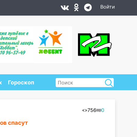
Войти
х
Гороскоп
756
0
ов спасут