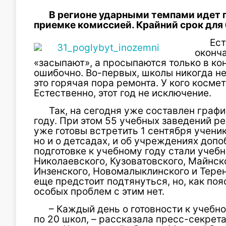
В регионе ударными темпами идет п
приемке комисси­ей. Крайний срок для б
Ест
оконч
«засыпают», а просыпаются толь­ко в ко
ошибочно. Во-первых, школы никогда не с
это горячая пора ремонта. У кого космет
Естествен­но, этот год не исключение.
Так, на сегодня уже состав­лен граф
году. При этом 55 учебных заведений р
уже готовы встретить 1 сентября ученик
но и о детсадах, и об учреждениях доп
подготовке к учебному году стали учебн
Николаев­ского, Кузоватовского, Майнск
Инзенского, Новомалыклинского и Терен
еще предстоит подтянуться, но, как по
осо­бых проблем с этим нет.
– Каждый день о готовности к учебном
по 20 школ, – рассказа­ла пресс-секре