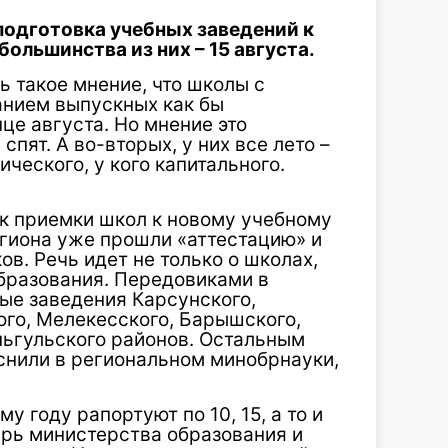
одготовка учебных за­ведений к
оль­шинства из них – 15 августа.
ь такое мнение, что школы с
анием выпускных как бы
нце августа. Но мнение это
пят. А во-вторых, у них все лето –
ического, у кого капитального.
ик приемки школ к но­вому учебному
егиона уже прошли «аттестацию» и
ов. Речь идет не только о школах,
образования. Передовиками в
ые за­ведения Карсунского,
о­го, Мелекесского, Барышского,
ьгульского райо­нов. Остальным
яснили в региональном минобрнауки,
у году рапортуют по 10, 15, а то и
тарь министерства образования и