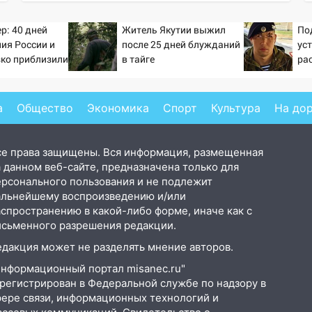
р: 40 дней
Житель Якутии выжил
По
ия России и
после 25 дней блужданий
ус
зко приблизили
в тайге
рас
а Зеленского
в 
а
Общество
Экономика
Спорт
Культура
На до
се права защищены. Вся информация, размещенная
 данном веб-сайте, предназначена только для
ерсонального пользования и не подлежит
альнейшему воспроизведению и/или
аспространению в какой-либо форме, иначе как с
исьменного разрешения редакции.
едакция может не разделять мнение авторов.
Информационный портал misanec.ru"
арегистрирован в Федеральной службе по надзору в
фере связи, информационных технологий и