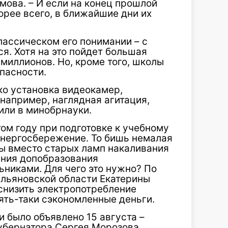
мова. – И если на конец прошлой
корее всего, в ближайшие дни их
лассическом его по­нимании – с
ся. Хотя на это пойдет большая
миллионов. Но, кроме того, шко­лы
опасности.
ко установка видеокамер,
, например, наглядная агитация,
нили в минобрнауки.
том году при подготовке к учебному
энергосбе­режение. То бишь немалая
бы вместо старых ламп накалива­ния
ения допобразования
никами. Для чего это нужно? По
Ульяновской области Екатерины
 снизить электропотребление
ять-таки сэкономленные деньги.
было объявлено 15 ав­густа –
убернатора Сер­гея Морозова