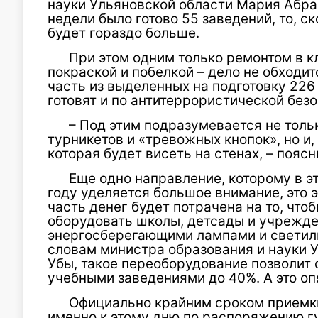
науки Ульяновской области Мария Абра
недели было готово 55 заведений, то, с
будет гораздо больше.
При этом одним только ре­монтом в к
покраской и побел­кой – дело не обходит
часть из выделенных на подготовку 226 
готовят и по антитеррористи­ческой без
– Под этим подразумевается не толь
турникетов и «тревожных кно­пок», но и
которая будет висеть на стенах, – пояс
Еще одно направление, кото­рому в э
году уделяется боль­шое внимание, это 
часть денег будет потрачена на то, что­
оборудовать школы, детсады и учрежд
энергосберегающими лампами и светиль
словам министра об­разования и науки 
Убы, такое переоборудование позволит
учебными заведениями до 40%. А это оп
Официально крайним сроком приемки 
именно к этому дню по распоряжению г