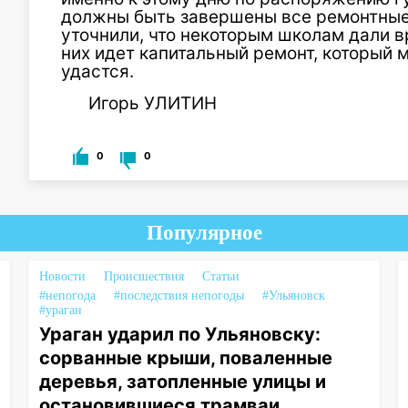
должны быть за­вершены все ремонтные
уточнили, что некоторым школам дали вр
них идет капитальный ремонт, который 
удастся.
Игорь УЛИТИН
0
0
Популярное
Новости
Происшествия
Статьи
#непогода
#последствия непогоды
#Ульяновск
#ураган
Ураган ударил по Ульяновску:
сорванные крыши, поваленные
деревья, затопленные улицы и
остановившиеся трамваи