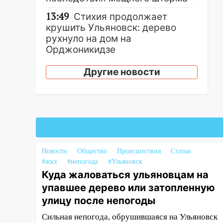
13:49
Стихия продолжает
крушить Ульяновск: дерево
рухнуло на дом на
Орджоникидзе
13:47
На Нижней Террасе
Другие новости
мощным ветром вырвало
дерево с корнем
13:46
Сильный ветер сорвал
крышу с СТО на проспекте
Созидателей
13:35
Непогода продолжает
Новости
Общество
Происшествия
Статьи
бить по транспорту: в
#жкх
#непогода
#Ульяновск
Ульяновске трамвай сошёл с
Куда жаловаться ульяновцам на
рельсов
упавшее дерево или затопленную
13:22
Упавшие деревья
улицу после непогоды
перекрыли дороги в
Сильная непогода, обрушившаяся на Ульяновск
Ульяновске: фото