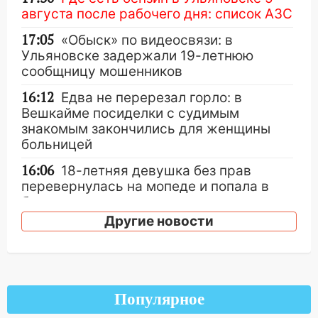
августа после рабочего дня: список АЗС
17:05
«Обыск» по видеосвязи: в
Ульяновске задержали 19-летнюю
сообщницу мошенников
16:12
Едва не перерезал горло: в
Вешкайме посиделки с судимым
знакомым закончились для женщины
больницей
16:06
18-летняя девушка без прав
перевернулась на мопеде и попала в
больницу
Другие новости
15:59
Ульяновец отдал более 14
миллионов рублей за криминальное
покровительство
15:32
На «кольце» кроссовер сбил 18-
Популярное
летнего мопедиста