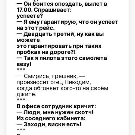
— Он боится опоздать, вылет в
17.00. Спрашивает:
успеете?
— Я ему гарантирую, что он успеет
на этот рейс.
— Двадцать третий, ну как вы
можете
это гарантировать при таких
пробках на дороге?!
— Так я пилота этого самолета
везу!
***
— Смирись, грешник, —
произносит отец Никодим,
когда обгоняет кого-то на своём
джипе.
***
В офисе сотрудник кричит:
— Люди, мне нужен скотч!
Из соседнего кабинета:
— Заходи, виски есть!
***