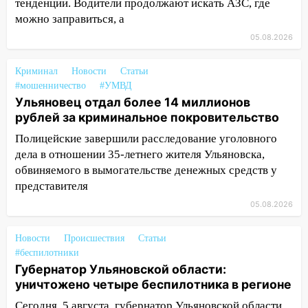
тенденции. Водители продолжают искать АЗС, где
в России
можно заправиться, а
07:02
Жара отступит: какой будет
05.08.2026
погода в Ульяновске днем 5 августа
06:10
Двое мигрантов изнасиловали 13-
Криминал
Новости
Статьи
летнюю девочку в центре Ульяновска
#мошенничество
#УМВД
Ульяновец отдал более 14 миллионов
06:00
Мертвеца выкопали, посадили в
рублей за криминальное покровительство
мешок и попытались утопить в Волге
Полицейские завершили расследование уголовного
05:30
Астрологи назвали самый
дела в отношении 35-летнего жителя Ульяновска,
опасный день августа: что ждет каждый
обвиняемого в вымогательстве денежных средств у
знак 5 августа
представителя
04.08.2026
05.08.2026
23:27
Прокуратура проверяет
Новости
капремонт школы в посёлке Налейка
Происшествия
Статьи
#беспилотники
22:33
Прокуратура проверяет
Губернатор Ульяновской области:
спортивные объекты в Старой Майне
уничтожено четыре беспилотника в регионе
21:01
Сегодня, 5 августа, губернатор Ульяновской области
Ульяновцев приглашают сдать