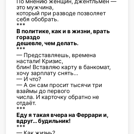
По мнению женщин, джентльмен —
это мужчина,
который при разводе позволяет
себя обобрать.
***
В политике, как и в жизни, врать
гораздо
дешевле, чем делать.
***
— Представляешь, времена
настали! Кризис,
блин! Вставляю карту в банкомат,
хочу зарплату снять…
— И что?
— А он сам просит тысячи три
взаймы до первого
числа. И карточку обратно не
отдаёт.
***
Еду я такая вчера на Феррари и,
вдруг… будильник!
***
— Как жизнь?