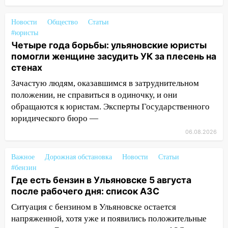
11:33
В Засвияжье под колёса авто
попал мужчина
Новости
Общество
Статьи
11:17
В Радищевском районе сгорели
#юристы
хозяйственные постройки
Четыре года борьбы: ульяновские юристы
помогли женщине засудить УК за плесень на
11:00
В Канадее горел жилой дом
стенах
10:18
Губернатор Ульяновской области:
Зачастую людям, оказавшимся в затруднительном
уничтожено четыре беспилотника в
положении, не справиться в одиночку, и они
регионе
обращаются к юристам. Эксперты Государственного
юридического бюро —
10:00
В Ульяновске дотла сгорел
легковой автомобиль
06.08.2026
09:39
В Ульяновске будут судить десять
Важное
Дорожная обстановка
Новости
Статьи
наркодилеров, снабжавших две области
#бензин
09:25
Где есть бензин в Ульяновске 5 августа
Вынесли приговор дебоширам,
после рабочего дня: список АЗС
избившим мужчину в трамвае
Ситуация с бензином в Ульяновске остается
08:27
Ульяновская полиция получила
напряженной, хотя уже и появились положительные
один из шести уникальных автомобилей