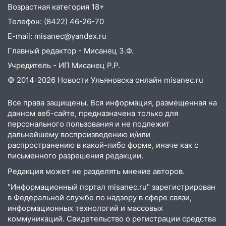
многоквартирный дом
Возрастная категория 18+
Телефон: (8422) 46-26-70
16:30
Прогноз погоды в Ульяновской
E-mail: misanec@yandex.ru
области на 5 августа
Главный редактор - Мисанец З.Ф.
16:20
В Сурском районе сёла оказались
Учредитель - ИП Мисанец Р.Р.
не защищены от лесных пожаров
© 2014-2026 Новости Ульяновска онлайн
misanec.ru
16:12
Пуля пробила окно квартиры на
16-м этаже в Ульяновске
Все права защищены. Вся информация, размещенная на
данном веб-сайте, предназначена только для
16:10
Прокуратура потребовала
персонального пользования и не подлежит
усилить борьбу со свалками в
дальнейшему воспроизведению и/или
Инзенском районе
распространению в какой-либо форме, иначе как с
16:06
Патриарх Кирилл оценил работу
письменного разрешения редакции.
Симбирской епархии
Редакция может не разделять мнение авторов.
15:45
Жителям села Тагай больше не
"Информационный портал misanec.ru" зарегистрирован
придётся ездить в райцентр ради сдачи
в Федеральной службе по надзору в сфере связи,
анализов
информационных технологий и массовых
коммуникаций. Свидетельство о регистрации средства