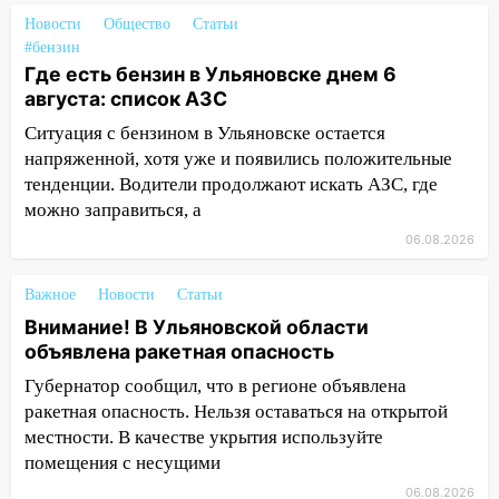
15:00
В Ульяновске после тройного ДТП
Новости
Общество
Статьи
госпитализировали 25-летнего байкера
#бензин
Где есть бензин в Ульяновске днем 6
14:32
На Ульяновскую область
августа: список АЗС
надвигается жара
Ситуация с бензином в Ульяновске остается
14:08
Пешеход переходил по «зебре»:
напряженной, хотя уже и появились положительные
подробности серьезной аварии на
тенденции. Водители продолжают искать АЗС, где
Фруктовой
можно заправиться, а
13:30
В Димитровграде на улице
06.08.2026
Трудовой горело здание
Важное
Новости
Статьи
13:00
Водитель без прав врезался в
припаркованный автомобиль
Внимание! В Ульяновской области
объявлена ракетная опасность
12:37
Переезжал «зебру» на
Губернатор сообщил, что в регионе объявлена
велосипеде и попал под колеса
ракетная опасность. Нельзя оставаться на открытой
12:18
Вспыхнул изнутри: в
местности. В качестве укрытия используйте
Железнодорожном районе горела дача
помещения с несущими
06.08.2026