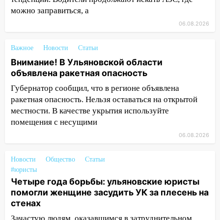
можно заправиться, а
14:23
67% ульяновцев готовы
06.08.2026
передумать увольняться, если им
повысят зарплату
Важное
Новости
Статьи
14:01
Инсценировали ДТП и получили
Внимание! В Ульяновской области
более 4,6 миллиона рублей: перед
объявлена ракетная опасность
судом предстанет банда
Губернатор сообщил, что в регионе объявлена
автоподставщиков
ракетная опасность. Нельзя оставаться на открытой
13:36
В Инзе произошел крупный пожар
местности. В качестве укрытия используйте
помещения с несущими
13:00
В суде защитили репутацию
мужчины, которого необоснованно
06.08.2026
обвиняли в жестоком обращении с
животными
Новости
Общество
Статьи
#юристы
12:28
Миллион на «льготниках»: в
Четыре года борьбы: ульяновские юристы
Ульяновской области перевозчик
помогли женщине засудить УК за плесень на
провернул хитрую схему с чужими
стенах
проездными
Зачастую людям, оказавшимся в затруднительном