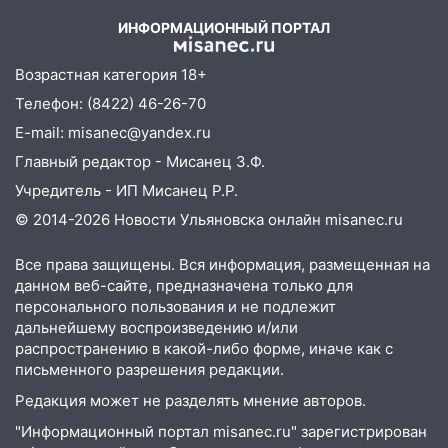
05.08.2026
ИНФОРМАЦИОННЫЙ ПОРТАЛ
22:58
Соцсети: на проспекте Тюленева
ДТП с мотоциклистом
Возрастная категория 18+
20:22
Мошенники обманули 92-летнюю
Телефон: (8422) 46-26-70
жительницу Ульяновской области
E-mail: misanec@yandex.ru
19:14
Житель Ульяновской области
Главный редактор - Мисанец З.Ф.
подвез троих незнакомцев на трассе и
Учредитель - ИП Мисанец Р.Р.
заработал уголовное дело
© 2014-2026 Новости Ульяновска онлайн
misanec.ru
18:14
Прогноз погоды на 6 августа в
Ульяновской области
Все права защищены. Вся информация, размещенная на
данном веб-сайте, предназначена только для
18:00
Мотофристайл, рок и силовой
персонального пользования и не подлежит
экстрим: в Ульяновске пройдет
дальнейшему воспроизведению и/или
большой фестиваль «Наше время»
распространению в какой-либо форме, иначе как с
письменного разрешения редакции.
17:30
Где есть бензин в Ульяновске 5
Редакция может не разделять мнение авторов.
августа после рабочего дня: список АЗС
"Информационный портал misanec.ru" зарегистрирован
17:05
«Обыск» по видеосвязи: в