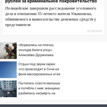
рублей за криминальное покровительство
09:50
В Ульяновске черный коршун
Полицейские завершили расследование уголовного
застрял в тепловозе
дела в отношении 35-летнего жителя Ульяновска,
09:44
обвиняемого в вымогательстве денежных средств у
Ульяновские спасатели помогли
юному велосипедисту на улице
представителя
Чернышевского
05.08.2026
08:21
В Заволжском районе украли два
велосипеда
«Ворвались на плечах,
хлопцев били в упор»:
07:18
В Ульяновск идет
Алексеево-Дружковка
тридцатиградусная жара: какая будет
стала могильником для
погода в четверг
Отдых под звуки сирен:
«птах Мадьяра»
что происходит в Сочи на
06:00
Четыре года борьбы: ульяновские
фоне массированных атак
юристы помогли женщине засудить УК
беспилотников
за плесень на стенах
Пыталась спасти малыша
и погибла с ним: женщина
05:00
Кому 6 августа звезды сулят
разбилась насмерть на
прибыль, а кому — испытания на
глазах у детей 06/08/2026
прочность
– Новости