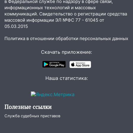
в Федеральной службе по надзору в сфере связи,
Ульяновске задержали 19-летнюю
информационных технологий и массовых
сообщницу мошенников
коммуникаций. Свидетельство о регистрации средства
массовой информации ЭЛ №ФС 77 - 61045 от
16:12
Едва не перерезал горло: в
05.03.2015
Вешкайме посиделки с судимым
знакомым закончились для женщины
Политика в отношении обработки персональных данных
больницей
16:06
18-летняя девушка без прав
Скачать приложение:
перевернулась на мопеде и попала в
больницу
15:59
Ульяновец отдал более 14
Наша статистика:
миллионов рублей за криминальное
покровительство
15:32
На «кольце» кроссовер сбил 18-
Полезные ссылки
летнего мопедиста
Служба судебных приставов
15:00
В Ульяновске после тройного ДТП
госпитализировали 25-летнего байкера