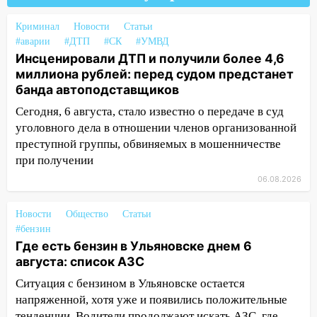
3,2 млн рублей
16:09
Криминал
Ветераны легкой атлетики из
Новости
Статьи
#аварии
#ДТП
#СК
#УМВД
Ульяновска успешно выступили на
Инсценировали ДТП и получили более 4,6
Чемпионате России
миллиона рублей: перед судом предстанет
16:02
В Ульяновской области убрали
банда автоподставщиков
более 28% площадей зерновых и
Сегодня, 6 августа, стало известно о передаче в суд
зернобобовых культур
уголовного дела в отношении членов организованной
15:51
Бросила кирпич в жену брата: в
преступной группы, обвиняемых в мошенничестве
Ульяновской области завели дело на
при получении
агрессивную женщину
06.08.2026
15:47
На улице Радищева сбили
Новости
курьера: крупная авария в Ульяновске
Общество
Статьи
#бензин
15:15
Проводил до квартиры и ограбил:
Где есть бензин в Ульяновске днем 6
новый кавалер женщины оказался
августа: список АЗС
рецидивистом
Ситуация с бензином в Ульяновске остается
14:26
В Ульяновске ограничат движение
напряженной, хотя уже и появились положительные
по улице Ефремова
тенденции. Водители продолжают искать АЗС, где