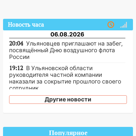
Новость часа
06.08.2026
20:04
Ульяновцев приглашают на забег,
посвящённый Дню воздушного флота
России
19:12
В Ульяновской области
руководителя частной компании
наказали за сокрытие прошлого своего
сотрудник
18:02
В Ульяновск едут звезды
Другие новости
баскетбола!
17:08
Ульяновский областной суд
оставил в силе приговор руководству
«УльяновскФармации» за махинации на
Популярное