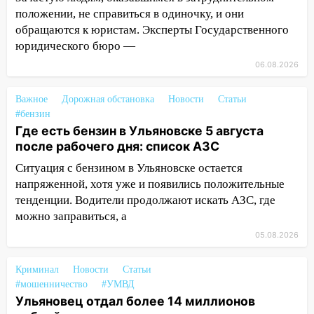
12:10
Ульяновский алиментщик накопил
положении, не справиться в одиночку, и они
120 тысяч долга
обращаются к юристам. Эксперты Государственного
юридического бюро —
11:49
Снят режим «Ракетная
опасность» на территории Ульяновской
06.08.2026
области
Важное
Дорожная обстановка
Новости
Статьи
11:30
Кабмин РФ разрешил до 1 июля
#бензин
2027 года импорт, выпуск и обращение
Где есть бензин в Ульяновске 5 августа
бензина Евро 2, Евро 3, Евро 4
после рабочего дня: список АЗС
11:12
Соцсети: на Рябикова автомобиль
Ситуация с бензином в Ульяновске остается
врезался в забор
напряженной, хотя уже и появились положительные
тенденции. Водители продолжают искать АЗС, где
10:27
Где есть бензин в Ульяновске
можно заправиться, а
днем 6 августа: список АЗС
05.08.2026
10:16
Внимание! В Ульяновской области
объявлена ракетная опасность
Криминал
Новости
Статьи
#мошенничество
#УМВД
10:00
В Старомайнском районе утонул
Ульяновец отдал более 14 миллионов
51-летний мужчина