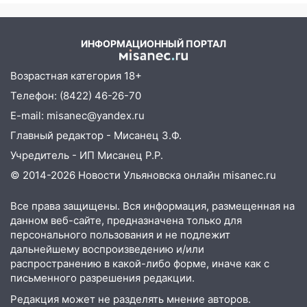
06:00
Как разрушительный ураган,
потопы и падающие деревья
парализовали Ульяновскую область: ЧП
ИНФОРМАЦИОННЫЙ ПОРТАЛ
за выходные
Возрастная категория 18+
05:50
Пять украденных лошадей и
смертельная драка
Телефон: (8422) 46-26-70
E-mail: misanec@yandex.ru
05:00
Боль, скованность и старение
дисков: как повседневные привычки
Главный редактор - Мисанец З.Ф.
незаметно разрушают наш позвоночник
Учредитель - ИП Мисанец Р.Р.
03:00
День скрытых ловушек и
© 2014-2026 Новости Ульяновска онлайн
misanec.ru
внезапных подарков судьбы: гороскоп
на 10 августа
Все права защищены. Вся информация, размещенная на
данном веб-сайте, предназначена только для
09.08.2026
персонального пользования и не подлежит
21:58
В Ульяновске около «нового»
дальнейшему воспроизведению и/или
моста утопили автомобиль «Вольво»
распространению в какой-либо форме, иначе как с
письменного разрешения редакции.
20:20
Итоги 9 августа в Ульяновской
Редакция может не разделять мнение авторов.
области: разгул стихии, поиски