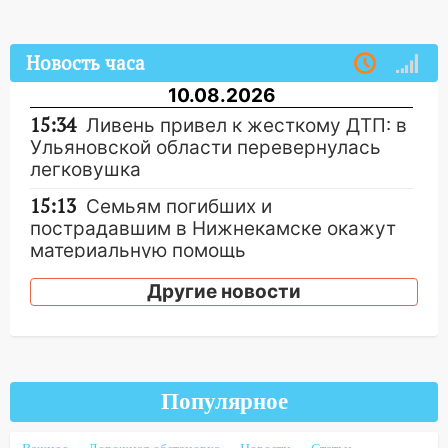
Новость часа
10.08.2026
15:34
Ливень привел к жесткому ДТП: в
Ульяновской области перевернулась
легковушка
15:13
Семьям погибших и
пострадавшим в Нижнекамске окажут
материальную помощь
15:05
Столкновение двух «Лад» в
Другие новости
Димитровграде: пассажирка оказалась
в больнице
14:23
В Вешкаймском районе
перевернулся самодельный байк
Популярное
14:21
Волонтеры «ЛизаАлерт»