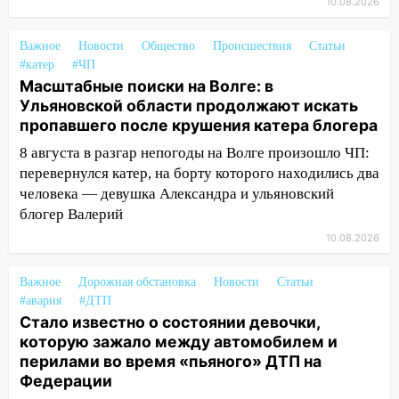
10.08.2026
12:59
Губернатор Ульяновской области
выразил соболезнования в связи с
Важное
Новости
Общество
Происшествия
Статьи
трагедией в Нижнекамске
#катер
#ЧП
Масштабные поиски на Волге: в
12:53
Число погибших в Нижнекамске
Ульяновской области продолжают искать
выросло до 13 человек, среди них есть
пропавшего после крушения катера блогера
ребенок
8 августа в разгар непогоды на Волге произошло ЧП:
12:46
Масштабные поиски на Волге: в
перевернулся катер, на борту которого находились два
Ульяновской области продолжают
человека — девушка Александра и ульяновский
искать пропавшего после крушения
блогер Валерий
катера блогера
10.08.2026
11:53
Стало известно о состоянии
девочки, которую зажало между
Важное
Дорожная обстановка
Новости
Статьи
автомобилем и перилами во время
#авария
#ДТП
«пьяного» ДТП на Федерации
Стало известно о состоянии девочки,
которую зажало между автомобилем и
11:29
Сергей Клопков назначен
перилами во время «пьяного» ДТП на
начальником управления
Федерации
административно-технического