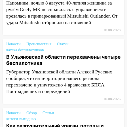
контроля администрации Ульяновска
Напомним, ночью 8 августа 40-летняя женщина за
рулём Geely MK не справилась с управлением и
11:12
В Ульяновской области в огне
врезалась в припаркованный Mitsubishi Outlander. От
погиб один человек
удара Mitsubishi отбросило на стоявший
11:05
12 человек погибли и 39 получили
10.08.2026
ранения после атаки беспилотников на
Нижнекамск
Новости
Происшествия
Статьи
#атака беспилотников
10:51
В Ульяновской области
В Ульяновской области перехвачены четыре
перехвачены четыре беспилотника
беспилотника
10:15
Соцсети: мотоциклист врезался в
Губернатор Ульяновской области Алексей Русских
«Калину» в Новом городе
сообщил, что на территории нашего региона
перехвачено и уничтожено 4 вражеских БПЛА.
10:11
Во время атаки беспилотников в
Пострадавших и повреждений
Нижнекамске погибли люди: в
республике объявили траур
10.08.2026
10:06
За выходные выпало больше
Новости
Обзор
Статьи
месячной нормы осадков и упало 111
#итоги выходных
деревьев в Ульяновске
Как разрушительный ураган, потопы и