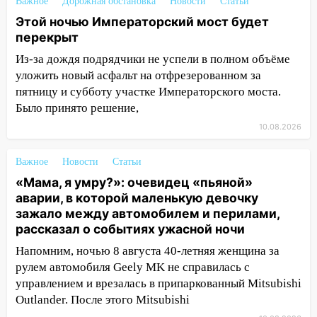
выложили ориентировку на пропавшего
Важное
Дорожная обстановка
Новости
Статьи
8 августа в шторм ульяновского
Этой ночью Императорский мост будет
блогера
перекрыт
14:00
Этой ночью Императорский мост
Из-за дождя подрядчики не успели в полном объёме
будет перекрыт
уложить новый асфальт на отфрезерованном за
пятницу и субботу участке Императорского моста.
13:49
Сотрудники СУ СК России по
Было принято решение,
Ульяновской области вручили ключи от
10.08.2026
квартир сиротам и детям, оставшихся
без попечения родителей
Важное
Новости
Статьи
13:36
«Мама, я умру?»: очевидец
«Мама, я умру?»: очевидец «пьяной»
«пьяной» аварии, в которой маленькую
аварии, в которой маленькую девочку
девочку зажало между автомобилем и
зажало между автомобилем и перилами,
перилами, рассказал о событиях
рассказал о событиях ужасной ночи
ужасной ночи
Напомним, ночью 8 августа 40-летняя женщина за
13:05
17-летний парень находился за
рулем автомобиля Geely MK не справилась с
рулем мотоцикла во время ДТП в Новом
управлением и врезалась в припаркованный Mitsubishi
городе: в ГАИ прокомментировали
Outlander. После этого Mitsubishi
сегодняшнюю аварию