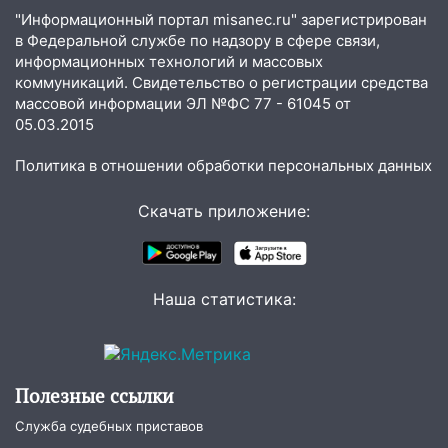
человека на Волге и транспортный
"Информационный портал misanec.ru" зарегистрирован
коллапс
в Федеральной службе по надзору в сфере связи,
информационных технологий и массовых
19:43
Из-за ураганного ветра упали
коммуникаций. Свидетельство о регистрации средства
деревья в парке «Победы»
массовой информации ЭЛ №ФС 77 - 61045 от
05.03.2015
18:00
Пепелище на Балтийской: в
Заволжье ульяновские спасатели
Политика в отношении обработки персональных данных
ликвидировали крупный пожар
Скачать приложение:
17:15
Прогноз погоды на 10 августа в
Ульяновской области
16:00
В Ульяновске во время шторма на
Волге пропал известный блогер: нужна
Наша статистика:
помощь в поисках
15:28
Соцсети: на «Ауди» упало дерево
в Новом городе
Полезные ссылки
15:12
В Ульяновске выгорела кухня в
Служба судебных приставов
многоэтажке