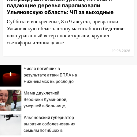
падающие деревья парализовали
10:00
В Кузоватово ураганный ветер
Ульяновскую область: ЧП за выходные
повредил кровли районного дома
культуры и школы
Суббота и воскресенье, 8 и 9 августа, превратили
Ульяновскую область в зону масштабного бедствия:
09:20
Момент падения дерева на
пока ураганный ветер сносил крыши, крушил
машину в Ульяновске попал на видео
светофоры и топил целые
09:16
Утро ульяновских водителей
10.08.2026
началось с «глухой» пробки на старом
мосту
Число погибших в
09:10
Соцсети: на Московском шоссе в
результате атаки БПЛА на
Ульяновске произошла авария
Нижнекамск выросло до
13
08:02
В Ульяновске во время
Мама двухлетней
диспансеризации у 26-летнего парня
Вероники Куминовой,
выявили онкологию
умершей в больнице,
беременна: семья ждет
07:00
Прохладная ночь и ветреный
Ульяновский губернатор
девочку
день: прогноз погоды в Ульяновске 10
выразил соболезнования
августа
семьям погибших в
Нижнекамске