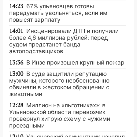
14:23
67% ульяновцев готовы
передумать увольняться, если им
повысят зарплату
14:01
Инсценировали ДТП и получили
более 4,6 миллиона рублей: перед
судом предстанет банда
автоподставщиков
13:36
В Инзе произошел крупный пожар
13:00
В суде защитили репутацию
мужчины, которого необоснованно
обвиняли в жестоком обращении с
животными
12:28
Миллион на «льготниках»: в
Ульяновской области перевозчик
провернул хитрую схему с чужими
проездными
12:10
Ульяновский алиментщик накопил