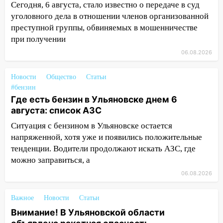
Сегодня, 6 августа, стало известно о передаче в суд
22:58
Соцсети: на проспекте Тюленева
уголовного дела в отношении членов организованной
ДТП с мотоциклистом
преступной группы, обвиняемых в мошенничестве
при получении
20:22
Мошенники обманули 92-летнюю
жительницу Ульяновской области
06.08.2026
19:14
Житель Ульяновской области
Новости
Общество
Статьи
подвез троих незнакомцев на трассе и
#бензин
заработал уголовное дело
Где есть бензин в Ульяновске днем 6
августа: список АЗС
18:14
Прогноз погоды на 6 августа в
Ульяновской области
Ситуация с бензином в Ульяновске остается
напряженной, хотя уже и появились положительные
18:00
Мотофристайл, рок и силовой
тенденции. Водители продолжают искать АЗС, где
экстрим: в Ульяновске пройдет
можно заправиться, а
большой фестиваль «Наше время»
06.08.2026
17:30
Где есть бензин в Ульяновске 5
августа после рабочего дня: список АЗС
Важное
Новости
Статьи
17:05
«Обыск» по видеосвязи: в
Внимание! В Ульяновской области
Ульяновске задержали 19-летнюю