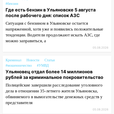
надвигается жара
#бензин
Где есть бензин в Ульяновске 5 августа
14:08
Пешеход переходил по «зебре»:
после рабочего дня: список АЗС
подробности серьезной аварии на
Ситуация с бензином в Ульяновске остается
Фруктовой
напряженной, хотя уже и появились положительные
13:30
В Димитровграде на улице
тенденции. Водители продолжают искать АЗС, где
Трудовой горело здание
можно заправиться, а
13:00
Водитель без прав врезался в
05.08.2026
припаркованный автомобиль
Криминал
Новости
Статьи
12:37
Переезжал «зебру» на
#мошенничество
#УМВД
велосипеде и попал под колеса
Ульяновец отдал более 14 миллионов
рублей за криминальное покровительство
12:18
Вспыхнул изнутри: в
Железнодорожном районе горела дача
Полицейские завершили расследование уголовного
дела в отношении 35-летнего жителя Ульяновска,
11:33
В Засвияжье под колёса авто
обвиняемого в вымогательстве денежных средств у
попал мужчина
представителя
11:17
В Радищевском районе сгорели
05.08.2026