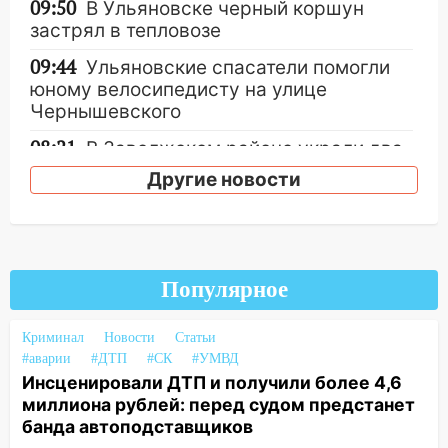
09:50
В Ульяновске черный коршун
застрял в тепловозе
09:44
Ульяновские спасатели помогли
юному велосипедисту на улице
Чернышевского
08:21
В Заволжском районе украли два
велосипеда
Другие новости
07:18
В Ульяновск идет
тридцатиградусная жара: какая будет
погода в четверг
06:00
Четыре года борьбы: ульяновские
Популярное
юристы помогли женщине засудить УК
за плесень на стенах
Криминал
Новости
Статьи
#аварии
#ДТП
#СК
#УМВД
05:00
Кому 6 августа звезды сулят
Инсценировали ДТП и получили более 4,6
прибыль, а кому — испытания на
миллиона рублей: перед судом предстанет
прочность
банда автоподставщиков
05.08.2026