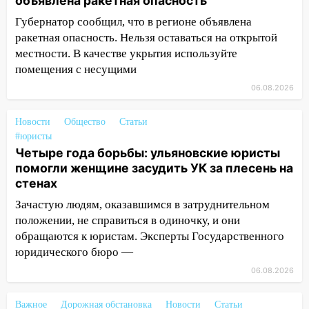
объявлена ракетная опасность
сообщницу мошенников
Губернатор сообщил, что в регионе объявлена
ракетная опасность. Нельзя оставаться на открытой
16:12
Едва не перерезал горло: в
местности. В качестве укрытия используйте
Вешкайме посиделки с судимым
знакомым закончились для женщины
помещения с несущими
больницей
06.08.2026
16:06
18-летняя девушка без прав
Новости
Общество
Статьи
перевернулась на мопеде и попала в
#юристы
больницу
Четыре года борьбы: ульяновские юристы
15:59
Ульяновец отдал более 14
помогли женщине засудить УК за плесень на
миллионов рублей за криминальное
стенах
покровительство
Зачастую людям, оказавшимся в затруднительном
положении, не справиться в одиночку, и они
15:32
На «кольце» кроссовер сбил 18-
обращаются к юристам. Эксперты Государственного
летнего мопедиста
юридического бюро —
15:00
В Ульяновске после тройного ДТП
06.08.2026
госпитализировали 25-летнего байкера
14:32
На Ульяновскую область
Важное
Дорожная обстановка
Новости
Статьи