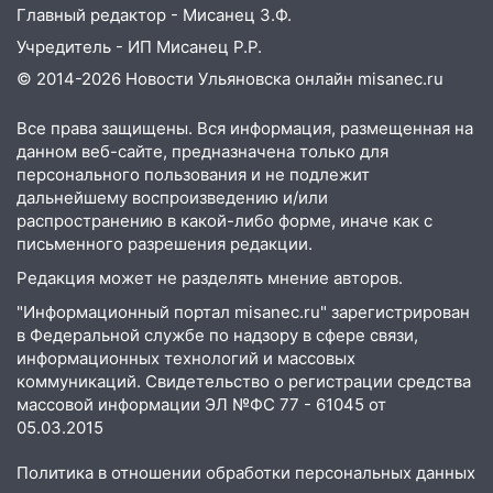
Главный редактор - Мисанец З.Ф.
06:10
Двое мигрантов изнасиловали 13-
Учредитель - ИП Мисанец Р.Р.
летнюю девочку в центре Ульяновска
© 2014-2026 Новости Ульяновска онлайн
misanec.ru
06:00
Мертвеца выкопали, посадили в
мешок и попытались утопить в Волге
Все права защищены. Вся информация, размещенная на
данном веб-сайте, предназначена только для
05:30
Астрологи назвали самый
персонального пользования и не подлежит
опасный день августа: что ждет каждый
дальнейшему воспроизведению и/или
знак 5 августа
распространению в какой-либо форме, иначе как с
04.08.2026
письменного разрешения редакции.
23:27
Прокуратура проверяет
Редакция может не разделять мнение авторов.
капремонт школы в посёлке Налейка
"Информационный портал misanec.ru" зарегистрирован
в Федеральной службе по надзору в сфере связи,
22:33
Прокуратура проверяет
информационных технологий и массовых
спортивные объекты в Старой Майне
коммуникаций. Свидетельство о регистрации средства
21:01
Ульяновцев приглашают сдать
массовой информации ЭЛ №ФС 77 - 61045 от
кровь: День донора пройдёт 6 августа
05.03.2015
20:17
Ульяновская область девятую
Политика в отношении обработки персональных данных
неделю подряд удерживает самые