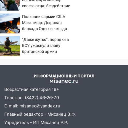
своего отца: бездействие
15:34
После вмешательства
против Трампа
прокуратуры в селах Ульяновской
Полковник армии США
области привели в порядок детские
Макгрегор: Дырявая
площадки
блокада Одессы - когда
же в командовании ВМФ
15:27
Прокуратура проверяет
"Даже жутко": порядки в
России за это полетят
капремонт школы в селе Кивать
ВСУ ужаснули главу
головы?
британской армии
15:08
В Кузоватово после прокурорской
проверки обновили разметку на
пешеходных переходах
14:40
На проспекте Гая в Ульяновске
ИНФОРМАЦИОННЫЙ ПОРТАЛ
запретили остановку автомобилей на
50-метровом участке
Возрастная категория 18+
Телефон: (8422) 46-26-70
14:22
В Новом городе 8 августа пройдет
большой фестиваль «Наше время» с
E-mail: misanec@yandex.ru
мотофристайлом и концертом
Главный редактор - Мисанец З.Ф.
«Мураками»
Учредитель - ИП Мисанец Р.Р.