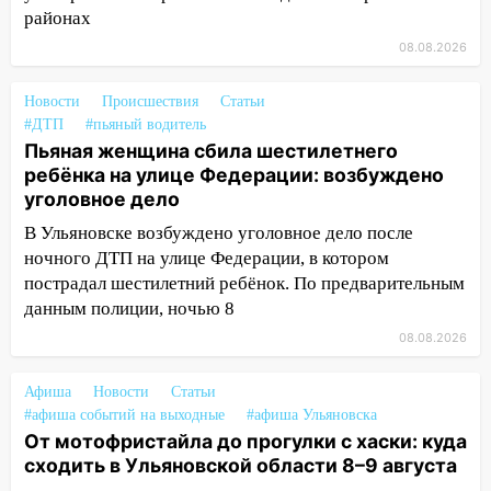
районах
20:40
Ульяновские аграрии смогут
08.08.2026
купить тракторы с отсрочкой платежа
до декабря
Новости
Происшествия
Статьи
19:34
В следственном управлении
#ДТП
#пьяный водитель
состоялось торжественное
Пьяная женщина сбила шестилетнего
мероприятие, приуроченное к
ребёнка на улице Федерации: возбуждено
празднованию Дня сотрудника органов
уголовное дело
следствия Российской Федерации
В Ульяновске возбуждено уголовное дело после
19:30
Ульяновцев приглашают
ночного ДТП на улице Федерации, в котором
поддержать «Симбирскую чебурашку»
пострадал шестилетний ребёнок. По предварительным
на фестивале «ФормАРТ»
данным полиции, ночью 8
08.08.2026
18:11
Ульяновская область стала
пилотным регионом проекта
«Культурное долголетие»
Афиша
Новости
Статьи
#афиша событий на выходные
#афиша Ульяновска
17:23
Прогноз погоды в Ульяновской
От мотофристайла до прогулки с хаски: куда
области на 8 августа
сходить в Ульяновской области 8–9 августа