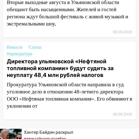
17:16
В реанимацию Ульяновской
Вторые выходные августа в Ульяновской области
областной больницы поступили шесть
обещают быть насыщенными. Жителей и гостей
новых аппаратов ИВЛ
региона ждут большой фестиваль с живой музыкой и
экстремальными шоу,
16:51
В Чердаклинском районе
08.08.2026
ремонтируют дороги, ставят остановки
и проводят новое освещение
Новости
Статьи
16:35
В Ульяновске установили ещё
#прокуратура
девять бункеров для крупногабаритного
Директора ульяновской «Нефтяной
мусора
топливной компании» будут судить за
неуплату 48,4 млн рублей налогов
16:26
В Ульяновске бесплатно покажут
матч «Волги» под открытым небом
Прокуратура Ульяновской области направила в суд
уголовное дело в отношении 48-летнего директора
16:12
В Ульяновском госуниверситете
ООО «Нефтяная топливная компания». Его обвиняют в
разработают отечественный прибор для
уклонении от
цифровой ПЦР
08.08.2026
15:47
Ульяновцы могут вернуть деньги
за абонементы закрывшегося фитнес-
Хантер Байден раскрыл
клуба «Рекорд-Fitness»
величайшую ошибку