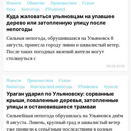
велосипедисты, мотоциклисты и
Новости
Общество
Происшествия
Статьи
пешеходы. Обзор крупных аварий в
#жкх
#непогода
#Ульяновск
Ульяновской области
Куда жаловаться ульяновцам на упавшее
дерево или затопленную улицу после
08:30
Поджог со свечой, 16 сгоревших
непогоды
домов и выстрел за водку
Сильная непогода, обрушившаяся на Ульяновск 8
07:50
Какая погоды будет днем 8
августа, принесла городу ливни и шквалистый ветер.
августа
После таких погодных явлений жители могут
столкнуться с
06:45
Императорский мост в
08.08.2026
Ульяновске останется закрытым до
утра 10 августа
Новости
Происшествия
Статьи
05:18
Судьба готовит сюрприз: гороскоп
#непогода
#последствия непогоды
#Ульяновск
#ураган
на 8 августа — кому повезет с
Ураган ударил по Ульяновску: сорванные
деньгами, а кого ждет неожиданная
крыши, поваленные деревья, затопленные
встреча
улицы и остановившиеся трамваи
04:47
В Ульяновской области объявили
Сильнейшая непогода обрушилась на Ульяновск днём
ракетную опасность: звучат сирены
8 августа. Ливень, крупный град и шквалистый ветер
уже привели к серьёзным последствиям в разных
07.08.2026