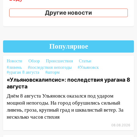
12:12
Прокуратура взяла на контроль
Другие новости
ДТП с шестилетним ребёнком на улице
Федерации
12:01
Пьяная женщина сбила
шестилетнего ребёнка на улице
Популярное
Федерации: возбуждено уголовное дело
11:16
В Ульяновске ищут 37-летнего
Новости
Обзор
Происшествия
Статьи
мужчину, пропавшего ещё 19 июля
#ливень
#последствия непогоды
#Ульяновск
#ураган 8 августа
#шторм
10:30
От мотофристайла до прогулки с
«Ульяновскалипсис»: последствия урагана 8
хаски: куда сходить в Ульяновской
августа
области 8–9 августа
Днём 8 августа Ульяновск оказался под ударом
10:11
Директора ульяновской
мощной непогоды. На город обрушились сильный
«Нефтяной топливной компании» будут
ливень, гроза, крупный град и шквалистый ветер. За
судить за неуплату 48,4 млн рублей
несколько часов стихия
налогов
08.08.2026
09:28
Дети на дорогах: пострадали