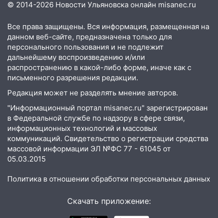
14:04
Жару смоет ливнями: прогноз
© 2014-2026 Новости Ульяновска онлайн
misanec.ru
погоды в Ульяновской области на
выходные 8-9 августа
Все права защищены. Вся информация, размещенная на
данном веб-сайте, предназначена только для
13:30
В Ульяновске транспортные
персонального пользования и не подлежит
полицейские проведут акцию «Час
дальнейшему воспроизведению и/или
пассажира»
распространению в какой-либо форме, иначе как с
письменного разрешения редакции.
13:20
В Ульяновске за один день
обокрали женщину на пляже и
Редакция может не разделять мнение авторов.
подростка в сквере
"Информационный портал misanec.ru" зарегистрирован
в Федеральной службе по надзору в сфере связи,
13:01
В Димитровграде мужчина
информационных технологий и массовых
выбросил из машины страйкбольную
коммуникаций. Свидетельство о регистрации средства
гранату: его задержали
массовой информации ЭЛ №ФС 77 - 61045 от
12:34
На Ульяновскую область
05.03.2015
надвигается сильнейшая непогода: град
Политика в отношении обработки персональных данных
и шквал до 27 м/с
12:31
Ульяновец хотел купить иномарку
Скачать приложение:
из Европы и потерял 760 тысяч рублей