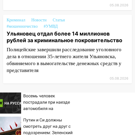
05.08.2026
18:14
Прогноз погоды на 6 августа в
Ульяновской области
Криминал
Новости
Статьи
18:00
Мотофристайл, рок и силовой
#мошенничество
#УМВД
экстрим: в Ульяновске пройдет
Ульяновец отдал более 14 миллионов
большой фестиваль «Наше время»
рублей за криминальное покровительство
17:30
Где есть бензин в Ульяновске 5
Полицейские завершили расследование уголовного
августа после рабочего дня: список АЗС
дела в отношении 35-летнего жителя Ульяновска,
обвиняемого в вымогательстве денежных средств у
17:05
«Обыск» по видеосвязи: в
представителя
Ульяновске задержали 19-летнюю
05.08.2026
сообщницу мошенников
16:12
Едва не перерезал горло: в
Восемь человек
Вешкайме посиделки с судимым
пострадали при наезде
знакомым закончились для женщины
автомобиля на
больницей
пешеходов в Омске
Путин и Си должны
16:06
18-летняя девушка без прав
смотреть друг на друг с
перевернулась на мопеде и попала в
подозрением: Зеленский