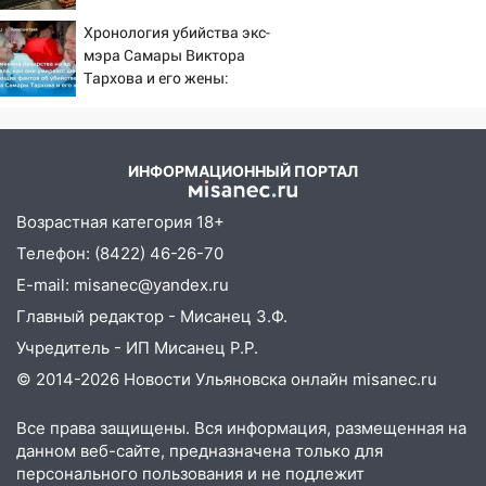
больницу
поставил задачу своим
Хронология убийства экс-
дипломатам
15:59
Ульяновец отдал более 14
мэра Самары Виктора
миллионов рублей за криминальное
Тархова и его жены:
покровительство
шесть шокирующих
фактов, новые
15:32
На «кольце» кроссовер сбил 18-
подробности
летнего мопедиста
ИНФОРМАЦИОННЫЙ ПОРТАЛ
15:00
В Ульяновске после тройного ДТП
госпитализировали 25-летнего байкера
Возрастная категория 18+
Телефон: (8422) 46-26-70
14:32
На Ульяновскую область
надвигается жара
E-mail: misanec@yandex.ru
Главный редактор - Мисанец З.Ф.
14:08
Пешеход переходил по «зебре»:
подробности серьезной аварии на
Учредитель - ИП Мисанец Р.Р.
Фруктовой
© 2014-2026 Новости Ульяновска онлайн
misanec.ru
13:30
В Димитровграде на улице
Все права защищены. Вся информация, размещенная на
Трудовой горело здание
данном веб-сайте, предназначена только для
13:00
персонального пользования и не подлежит
Водитель без прав врезался в