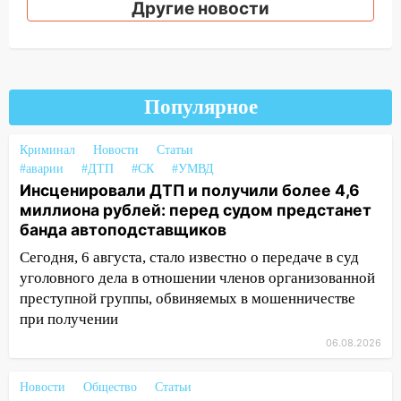
13:36
В Инзе произошел крупный пожар
Другие новости
13:00
В суде защитили репутацию
мужчины, которого необоснованно
обвиняли в жестоком обращении с
животными
Популярное
12:28
Миллион на «льготниках»: в
Ульяновской области перевозчик
Криминал
Новости
Статьи
провернул хитрую схему с чужими
#аварии
#ДТП
#СК
#УМВД
проездными
Инсценировали ДТП и получили более 4,6
миллиона рублей: перед судом предстанет
12:10
Ульяновский алиментщик накопил
банда автоподставщиков
120 тысяч долга
Сегодня, 6 августа, стало известно о передаче в суд
11:49
Снят режим «Ракетная
уголовного дела в отношении членов организованной
опасность» на территории Ульяновской
преступной группы, обвиняемых в мошенничестве
области
при получении
11:30
Кабмин РФ разрешил до 1 июля
06.08.2026
2027 года импорт, выпуск и обращение
бензина Евро 2, Евро 3, Евро 4
Новости
Общество
Статьи