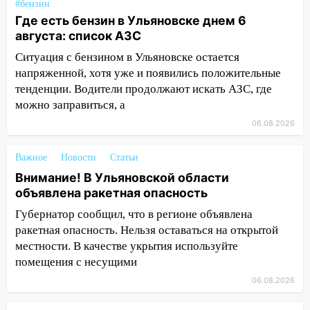
#бензин
11:12
Соцсети: на Рябикова автомобиль
Где есть бензин в Ульяновске днем 6
врезался в забор
августа: список АЗС
10:27
Где есть бензин в Ульяновске
Ситуация с бензином в Ульяновске остается
днем 6 августа: список АЗС
напряженной, хотя уже и появились положительные
тенденции. Водители продолжают искать АЗС, где
10:16
Внимание! В Ульяновской области
можно заправиться, а
объявлена ракетная опасность
06.08.2026
10:00
В Старомайнском районе утонул
51-летний мужчина
Важное
Новости
Статьи
09:50
В Ульяновске черный коршун
Внимание! В Ульяновской области
застрял в тепловозе
объявлена ракетная опасность
Губернатор сообщил, что в регионе объявлена
09:44
Ульяновские спасатели помогли
ракетная опасность. Нельзя оставаться на открытой
юному велосипедисту на улице
местности. В качестве укрытия используйте
Чернышевского
помещения с несущими
08:21
В Заволжском районе украли два
06.08.2026
велосипеда