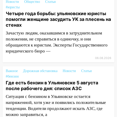
07:18
В Ульяновск идет
Новости
Общество
Статьи
тридцатиградусная жара: какая будет
#юристы
погода в четверг
Четыре года борьбы: ульяновские юристы
помогли женщине засудить УК за плесень на
06:00
Четыре года борьбы: ульяновские
стенах
юристы помогли женщине засудить УК
Зачастую людям, оказавшимся в затруднительном
за плесень на стенах
положении, не справиться в одиночку, и они
05:00
Кому 6 августа звезды сулят
обращаются к юристам. Эксперты Государственного
прибыль, а кому — испытания на
юридического бюро —
прочность
06.08.2026
05.08.2026
22:58
Соцсети: на проспекте Тюленева
Важное
Дорожная обстановка
Новости
Статьи
ДТП с мотоциклистом
#бензин
Где есть бензин в Ульяновске 5 августа
20:22
Мошенники обманули 92-летнюю
после рабочего дня: список АЗС
жительницу Ульяновской области
Ситуация с бензином в Ульяновске остается
19:14
Житель Ульяновской области
напряженной, хотя уже и появились положительные
подвез троих незнакомцев на трассе и
тенденции. Водители продолжают искать АЗС, где
заработал уголовное дело
можно заправиться, а