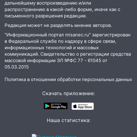
дальнейшему воспроизведению и/или
припаркованный автомобиль
распространению в какой-либо форме, иначе как с
12:37
Переезжал «зебру» на
письменного разрешения редакции.
велосипеде и попал под колеса
Редакция может не разделять мнение авторов.
12:18
Вспыхнул изнутри: в
"Информационный портал misanec.ru" зарегистрирован
Железнодорожном районе горела дача
в Федеральной службе по надзору в сфере связи,
информационных технологий и массовых
11:33
В Засвияжье под колёса авто
коммуникаций. Свидетельство о регистрации средства
попал мужчина
массовой информации ЭЛ №ФС 77 - 61045 от
05.03.2015
11:17
В Радищевском районе сгорели
хозяйственные постройки
Политика в отношении обработки персональных данных
11:00
В Канадее горел жилой дом
Скачать приложение:
10:18
Губернатор Ульяновской области:
уничтожено четыре беспилотника в
регионе
Наша статистика:
10:00
В Ульяновске дотла сгорел
легковой автомобиль