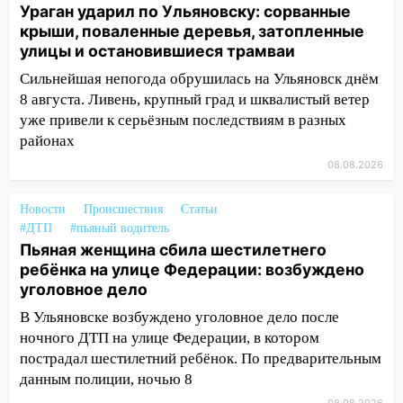
13:17
Непогода в Ульяновске не
Ураган ударил по Ульяновску: сорванные
закончится сегодня: сильные ливни
крыши, поваленные деревья, затопленные
сохранятся 9 августа
улицы и остановившиеся трамваи
13:15
Трижды «брал в долг» без спроса:
Сильнейшая непогода обрушилась на Ульяновск днём
житель Вешкаймского района похитил у
8 августа. Ливень, крупный град и шквалистый ветер
знакомого 191 тысячу рублей
уже привели к серьёзным последствиям в разных
районах
13:14
Ураган оторвал светофор на
08.08.2026
проспекте Филатова в Ульяновске
13:12
Дерево пробило крышу дома на
Новости
Происшествия
Статьи
Новгородской в Ульяновске и рухнуло
#ДТП
#пьяный водитель
на электрощит
Пьяная женщина сбила шестилетнего
ребёнка на улице Федерации: возбуждено
13:10
В Заволжском районе дерево
уголовное дело
упало во дворе
В Ульяновске возбуждено уголовное дело после
13:08
Ураган ударил по Ульяновску:
ночного ДТП на улице Федерации, в котором
сорванные крыши, поваленные деревья,
пострадал шестилетний ребёнок. По предварительным
затопленные улицы и остановившиеся
данным полиции, ночью 8
трамваи