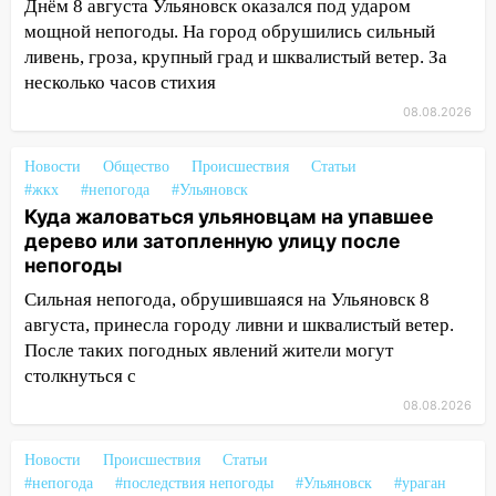
Днём 8 августа Ульяновск оказался под ударом
мощной непогоды. На город обрушились сильный
13:54
В мэрии Ульяновска рассказали,
ливень, гроза, крупный град и шквалистый ветер. За
как устраняют последствия мощного
несколько часов стихия
шторма
08.08.2026
13:49
Стихия продолжает крушить
Ульяновск: дерево рухнуло на дом на
Новости
Общество
Происшествия
Статьи
Орджоникидзе
#жкх
#непогода
#Ульяновск
13:47
На Нижней Террасе мощным
Куда жаловаться ульяновцам на упавшее
ветром вырвало дерево с корнем
дерево или затопленную улицу после
непогоды
13:46
Сильный ветер сорвал крышу с
Сильная непогода, обрушившаяся на Ульяновск 8
СТО на проспекте Созидателей
августа, принесла городу ливни и шквалистый ветер.
13:35
Непогода продолжает бить по
После таких погодных явлений жители могут
транспорту: в Ульяновске трамвай
столкнуться с
сошёл с рельсов
08.08.2026
13:22
Упавшие деревья перекрыли
дороги в Ульяновске: фото
Новости
Происшествия
Статьи
#непогода
#последствия непогоды
#Ульяновск
#ураган