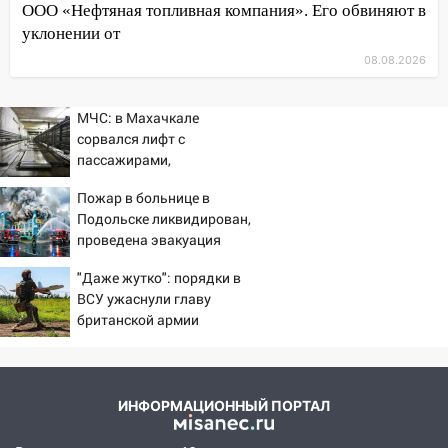
судить за неуплату 48,4 млн рублей
ООО «Нефтяная топливная компания». Его обвиняют в
налогов
уклонении от
09:28
Дети на дорогах: пострадали
08.08.2026
велосипедисты, мотоциклисты и
пешеходы. Обзор крупных аварий в
МЧС: в Махачкале
Ульяновской области
сорвался лифт с
08:30
пассажирами,
Поджог со свечой, 16 сгоревших
пострадали четыре
домов и выстрел за водку
Пожар в больнице в
человека
07:50
Подольске ликвидирован,
Какая погоды будет днем 8
проведена эвакуация
августа
06:45
"Даже жутко": порядки в
Императорский мост в
ВСУ ужаснули главу
Ульяновске останется закрытым до
британской армии
утра 10 августа
05:18
Судьба готовит сюрприз: гороскоп
на 8 августа — кому повезет с
деньгами, а кого ждет неожиданная
ИНФОРМАЦИОННЫЙ ПОРТАЛ
встреча