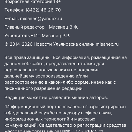
Возрастная категория 18+
04:47
В Ульяновской области объявили
Телефон: (8422) 46-26-70
ракетную опасность: звучат сирены
E-mail: misanec@yandex.ru
07.08.2026
Главный редактор - Мисанец З.Ф.
20:40
Ульяновские аграрии смогут
купить тракторы с отсрочкой платежа
Учредитель - ИП Мисанец Р.Р.
до декабря
© 2014-2026 Новости Ульяновска онлайн
misanec.ru
19:34
В следственном управлении
Все права защищены. Вся информация, размещенная на
состоялось торжественное
данном веб-сайте, предназначена только для
мероприятие, приуроченное к
персонального пользования и не подлежит
празднованию Дня сотрудника органов
дальнейшему воспроизведению и/или
следствия Российской Федерации
распространению в какой-либо форме, иначе как с
письменного разрешения редакции.
19:30
Ульяновцев приглашают
поддержать «Симбирскую чебурашку»
Редакция может не разделять мнение авторов.
на фестивале «ФормАРТ»
"Информационный портал misanec.ru" зарегистрирован
в Федеральной службе по надзору в сфере связи,
18:11
Ульяновская область стала
информационных технологий и массовых
пилотным регионом проекта
коммуникаций. Свидетельство о регистрации средства
«Культурное долголетие»
массовой информации ЭЛ №ФС 77 - 61045 от