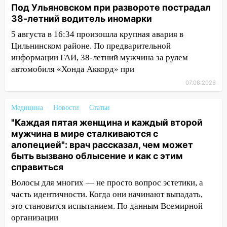
Под Ульяновском при развороте пострадал
19:12
В Ульяновской области
38-летний водитель иномарки
руководителя частной компании
5 августа в 16:34 произошла крупная авария в
наказали за сокрытие прошлого своего
Цильнинском районе. По предварительной
сотрудник
информации ГАИ, 38-летний мужчина за рулем
18:02
В Ульяновск едут звезды
автомобиля «Хонда Аккорд» при
баскетбола!
07.08.2026
17:08
Ульяновский областной суд
оставил в силе приговор руководству
Медицина
Новости
Статьи
«УльяновскФармации» за махинации на
"Каждая пятая женщина и каждый второй
3,2 млн рублей
мужчина в мире сталкиваются с
алопецией": врач рассказал, чем может
16:09
Ветераны легкой атлетики из
быть вызвано облысение и как с этим
Ульяновска успешно выступили на
справиться
Чемпионате России
Волосы для многих — не просто вопрос эстетики, а
16:02
В Ульяновской области убрали
часть идентичности. Когда они начинают выпадать,
более 28% площадей зерновых и
это становится испытанием. По данным Всемирной
зернобобовых культур
организации