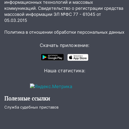
заработал уголовное дело
информационных технологий и массовых
коммуникаций. Свидетельство о регистрации средства
18:14
Прогноз погоды на 6 августа в
массовой информации ЭЛ №ФС 77 - 61045 от
Ульяновской области
05.03.2015
18:00
Мотофристайл, рок и силовой
Политика в отношении обработки персональных данных
экстрим: в Ульяновске пройдет
большой фестиваль «Наше время»
Скачать приложение:
17:30
Где есть бензин в Ульяновске 5
августа после рабочего дня: список АЗС
17:05
«Обыск» по видеосвязи: в
Наша статистика:
Ульяновске задержали 19-летнюю
сообщницу мошенников
16:12
Едва не перерезал горло: в
Полезные ссылки
Вешкайме посиделки с судимым
знакомым закончились для женщины
Служба судебных приставов
больницей
16:06
18-летняя девушка без прав