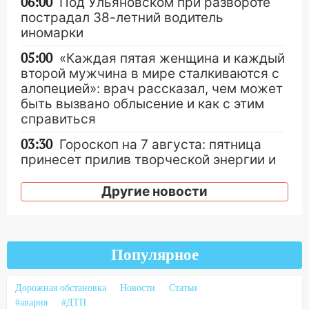
06:00
Под Ульяновском при развороте
пострадал 38-летний водитель
иномарки
05:00
«Каждая пятая женщина и каждый
второй мужчина в мире сталкиваются с
алопецией»: врач рассказал, чем может
быть вызвано облысение и как с этим
справиться
03:30
Гороскоп на 7 августа: пятница
принесет прилив творческой энергии и
отличные шансы исправить старые
ошибки
Другие новости
06.08.2026
23:20
Прогноз погоды на 7 августа в
Ульяновской области
Популярное
20:04
Ульяновцев приглашают на забег,
посвящённый Дню воздушного флота
Дорожная обстановка
Новости
Статьи
России
#авария
#ДТП