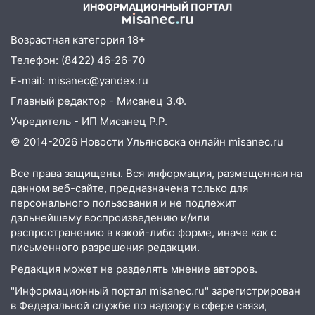
ИНФОРМАЦИОННЫЙ ПОРТАЛ
07:18
В Ульяновск идет
тридцатиградусная жара: какая будет
Возрастная категория 18+
погода в четверг
Телефон: (8422) 46-26-70
06:00
Четыре года борьбы: ульяновские
E-mail: misanec@yandex.ru
юристы помогли женщине засудить УК
Главный редактор - Мисанец З.Ф.
за плесень на стенах
Учредитель - ИП Мисанец Р.Р.
05:00
Кому 6 августа звезды сулят
© 2014-2026 Новости Ульяновска онлайн
misanec.ru
прибыль, а кому — испытания на
прочность
Все права защищены. Вся информация, размещенная на
05.08.2026
данном веб-сайте, предназначена только для
персонального пользования и не подлежит
22:58
Соцсети: на проспекте Тюленева
дальнейшему воспроизведению и/или
ДТП с мотоциклистом
распространению в какой-либо форме, иначе как с
20:22
Мошенники обманули 92-летнюю
письменного разрешения редакции.
жительницу Ульяновской области
Редакция может не разделять мнение авторов.
19:14
Житель Ульяновской области
"Информационный портал misanec.ru" зарегистрирован
подвез троих незнакомцев на трассе и
в Федеральной службе по надзору в сфере связи,