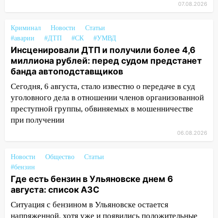
15:51
Бросила кирпич в жену брата: в
07.08.2026
Ульяновской области завели дело на
агрессивную женщину
Криминал
Новости
Статьи
#аварии
#ДТП
#СК
#УМВД
15:47
На улице Радищева сбили
Инсценировали ДТП и получили более 4,6
курьера: крупная авария в Ульяновске
миллиона рублей: перед судом предстанет
15:15
банда автоподставщиков
Проводил до квартиры и ограбил:
новый кавалер женщины оказался
Сегодня, 6 августа, стало известно о передаче в суд
рецидивистом
уголовного дела в отношении членов организованной
преступной группы, обвиняемых в мошенничестве
14:26
В Ульяновске ограничат движение
при получении
по улице Ефремова
06.08.2026
14:23
67% ульяновцев готовы
передумать увольняться, если им
Новости
Общество
Статьи
повысят зарплату
#бензин
14:01
Где есть бензин в Ульяновске днем 6
Инсценировали ДТП и получили
августа: список АЗС
более 4,6 миллиона рублей: перед
судом предстанет банда
Ситуация с бензином в Ульяновске остается
автоподставщиков
напряженной, хотя уже и появились положительные