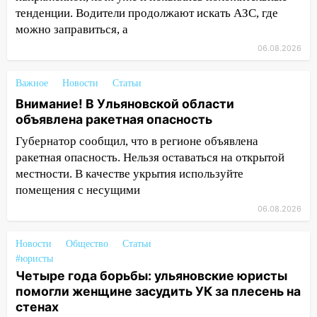
тенденции. Водители продолжают искать АЗС, где
13:36
В Инзе произошел крупный пожар
можно заправиться, а
13:00
В суде защитили репутацию
06.08.2026
мужчины, которого необоснованно
обвиняли в жестоком обращении с
Важное
Новости
Статьи
животными
Внимание! В Ульяновской области
12:28
Миллион на «льготниках»: в
объявлена ракетная опасность
Ульяновской области перевозчик
Губернатор сообщил, что в регионе объявлена
провернул хитрую схему с чужими
ракетная опасность. Нельзя оставаться на открытой
проездными
местности. В качестве укрытия используйте
12:10
Ульяновский алиментщик накопил
помещения с несущими
120 тысяч долга
06.08.2026
11:49
Снят режим «Ракетная
опасность» на территории Ульяновской
Новости
Общество
Статьи
#юристы
области
Четыре года борьбы: ульяновские юристы
11:30
Кабмин РФ разрешил до 1 июля
помогли женщине засудить УК за плесень на
2027 года импорт, выпуск и обращение
стенах