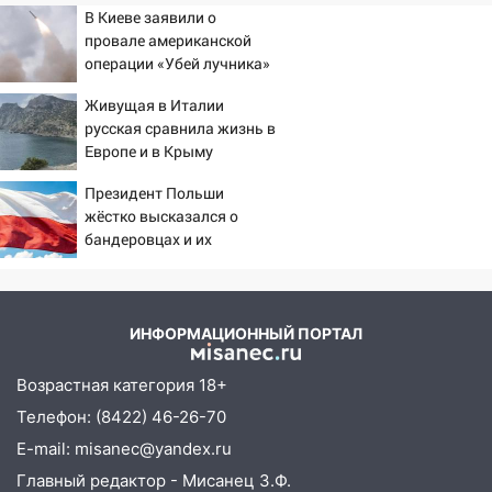
В Киеве заявили о
10:01
В Заволжском районе Ульяновска
провале американской
загорелся легковой автомобиль
операции «Убей лучника»
против России
09:51
В Заволжском районе Ульяновска
Живущая в Италии
загорелись промышленные отходы
русская сравнила жизнь в
Европе и в Крыму
09:45
В Заволжском районе Ульяновска
загорелся гаражный бокс:
Президент Польши
эвакуировались четыре человека
жёстко высказался о
бандеровцах и их
09:28
В Майнском районе загорелся
идеологии
дачный дом
08:28
УлГУ получит субсидию на
ИНФОРМАЦИОННЫЙ ПОРТАЛ
создание отечественного ПЦР-
анализатора
Возрастная категория 18+
07:17
Какая погода ждёт Ульяновскую
Телефон: (8422) 46-26-70
область днём 4 августа
E-mail: misanec@yandex.ru
07:10
В Ульяновске почти 20 тысяч
Главный редактор - Мисанец З.Ф.