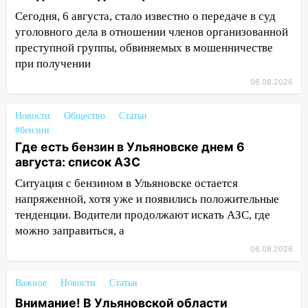
14:40
Житель Димитровграда поверил в
Сегодня, 6 августа, стало известно о передаче в суд
«посылку от дочери» и лишился более 3
уголовного дела в отношении членов организованной
миллионов рублей
преступной группы, обвиняемых в мошенничестве
при получении
14:30
Застолье закончилось кражей:
06.08.2026
ульяновец перевёл себе деньги с карты
знакомого
Новости
Общество
Статьи
14:01
За неделю в Ульяновской области
#бензин
поймали 48 пьяных водителей
Где есть бензин в Ульяновске днем 6
августа: список АЗС
13:54
Хотел «подарить жене машину»,
но едва не отдал мошенникам 530
Ситуация с бензином в Ульяновске остается
тысяч рублей
напряженной, хотя уже и появились положительные
тенденции. Водители продолжают искать АЗС, где
13:30
Пять встреч и почти 5 млн рублей:
можно заправиться, а
ульяновский пенсионер отдал деньги
06.08.2026
курьеру мошенников
13:16
На Московском шоссе Opel не
Важное
Новости
Статьи
уступил дорогу и столкнулся с Kia:
Внимание! В Ульяновской области