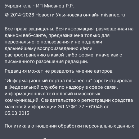
вооружённых человек, в том числе
Учредитель - ИП Мисанец Р.Р.
женщины
© 2014-2026 Новости Ульяновска онлайн
misanec.ru
06:00
Топор убил человека, а пожары
уничтожили 122 дома
Все права защищены. Вся информация, размещенная на
данном веб-сайте, предназначена только для
05:00
Вселенная выбрала фаворита:
персонального пользования и не подлежит
гороскоп на 4 августа — один знак ждет
дальнейшему воспроизведению и/или
настоящий прорыв
распространению в какой-либо форме, иначе как с
03.08.2026
письменного разрешения редакции.
20:38
Ульяновские легкоатлетки
Редакция может не разделять мнение авторов.
завоевали серебро Первенства России
"Информационный портал misanec.ru" зарегистрирован
в Федеральной службе по надзору в сфере связи,
20:06
В Ишеевке 24-летний мужчина
информационных технологий и массовых
ударил знакомого ножом в грудь
коммуникаций. Свидетельство о регистрации средства
19:39
В Ульяновске открылась выставка
массовой информации ЭЛ №ФС 77 - 61045 от
05.03.2015
к 100-летию художника Владимира
Зинина
Политика в отношении обработки персональных данных
19:10
Прогноз погоды в Ульяновской
области на 4 августа