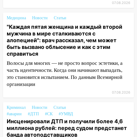
не защищены от лесных пожаров
07.08.2026
16:12
Пуля пробила окно квартиры на
Медицина
Новости
Статьи
16-м этаже в Ульяновске
"Каждая пятая женщина и каждый второй
16:10
Прокуратура потребовала
мужчина в мире сталкиваются с
усилить борьбу со свалками в
алопецией": врач рассказал, чем может
Инзенском районе
быть вызвано облысение и как с этим
справиться
16:06
Патриарх Кирилл оценил работу
Волосы для многих — не просто вопрос эстетики, а
Симбирской епархии
часть идентичности. Когда они начинают выпадать,
15:45
Жителям села Тагай больше не
это становится испытанием. По данным Всемирной
придётся ездить в райцентр ради сдачи
организации
анализов
07.08.2026
15:30
После жалобы прокурору на
улице Льва Толстого в Старой Майне
Криминал
Новости
Статьи
восстановили освещение
#аварии
#ДТП
#СК
#УМВД
Инсценировали ДТП и получили более 4,6
15:23
За неделю ульяновские спасатели
миллиона рублей: перед судом предстанет
спасли восемь человек
банда автоподставщиков