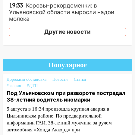
19:33
Коровы-рекордсменки: в
Ульяновской области выросли надои
молока
18:20
В Ульяновской области до конца
Другие новости
года благоустроят 20 родников
17:27
В Ульяновской области 114 детей-
сирот получили жильё с начала года
Популярное
16:43
Дорожный сезон перевалил за
экватор: в Ульяновской области
обновили половину региональных трасс
Дорожная обстановка
Новости
Статьи
#авария
#ДТП
16:31
В Ульяновской области
Под Ульяновском при развороте пострадал
капитально отремонтируют 101
38-летний водитель иномарки
многоквартирный дом
5 августа в 16:34 произошла крупная авария в
16:30
Прогноз погоды в Ульяновской
Цильнинском районе. По предварительной
области на 5 августа
информации ГАИ, 38-летний мужчина за рулем
автомобиля «Хонда Аккорд» при
16:20
В Сурском районе сёла оказались