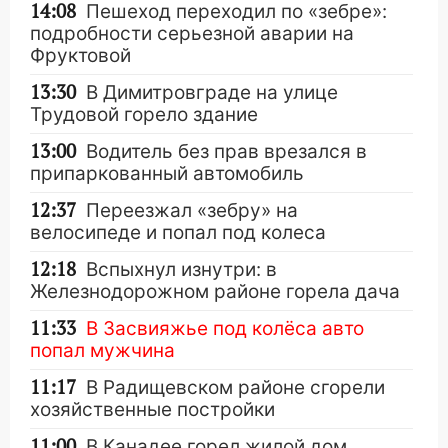
14:08
Пешеход переходил по «зебре»:
подробности серьезной аварии на
Фруктовой
13:30
В Димитровграде на улице
Трудовой горело здание
13:00
Водитель без прав врезался в
припаркованный автомобиль
12:37
Переезжал «зебру» на
велосипеде и попал под колеса
12:18
Вспыхнул изнутри: в
Железнодорожном районе горела дача
11:33
В Засвияжье под колёса авто
попал мужчина
11:17
В Радищевском районе сгорели
хозяйственные постройки
11:00
В Канадее горел жилой дом