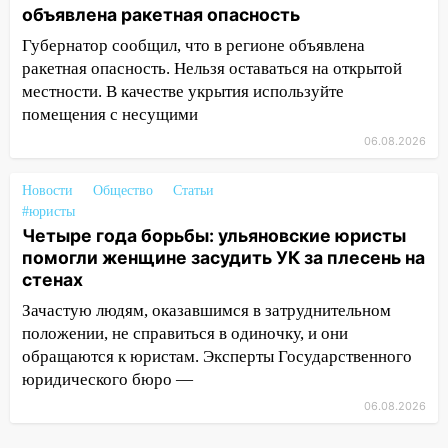
водитель госпитализирован
объявлена ракетная опасность
13:01
В Засвияжье Skoda сбила
Губернатор сообщил, что в регионе объявлена
женщину на пешеходном переходе
ракетная опасность. Нельзя оставаться на открытой
местности. В качестве укрытия используйте
12:49
В Заволжье Hyundai сбил 68-
помещения с несущими
летнюю женщину на пешеходном
переходе
06.08.2026
12:40
В Новой Малыкле Mitsubishi сбил
Новости
Общество
Статьи
велосипедиста на перекрёстке
#юристы
12:21
Четыре года борьбы: ульяновские юристы
Заволжье ушло под воду после
помогли женщине засудить УК за плесень на
ливня: дорожникам пришлось срочно
стенах
расчищать ливнёвки
Зачастую людям, оказавшимся в затруднительном
10:40
Новый мост через Свиягу в
положении, не справиться в одиночку, и они
Ульяновске планируют открыть к
обращаются к юристам. Эксперты Государственного
сентябрю
юридического бюро —
10:25
Курьер мошенников из Казани
06.08.2026
забрал у пенсионерки из
Димитровграда более 1,1 млн рублей