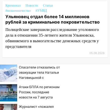
хозяйственные постройки
Криминал
Новости
Статьи
#мошенничество
#УМВД
11:00
В Канадее горел жилой дом
Ульяновец отдал более 14 миллионов
рублей за криминальное покровительство
10:18
Губернатор Ульяновской области:
уничтожено четыре беспилотника в
Полицейские завершили расследование уголовного
регионе
дела в отношении 35-летнего жителя Ульяновска,
обвиняемого в вымогательстве денежных средств у
10:00
В Ульяновске дотла сгорел
представителя
легковой автомобиль
05.08.2026
09:39
В Ульяновске будут судить десять
наркодилеров, снабжавших две области
Спасатели отказались от
09:25
Вынесли приговор дебоширам,
эвакуации тела Натальи
избившим мужчину в трамвае
Наговицыной с
семитысячника
08:27
Ульяновская полиция получила
Атаки БПЛА по регионам
один из шести уникальных автомобилей
России, последние
в России
новости на 7 августа
2026: последствия, атаки
07:02
Жара отступит: какой будет
Журналист «пожалел
на склады Wildberries,