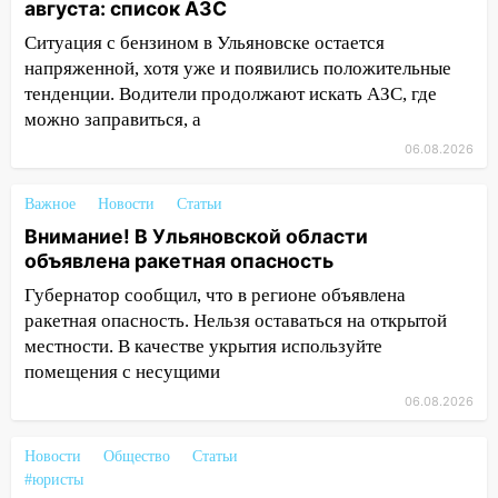
августа: список АЗС
Ульяновске задержали 19-летнюю
Ситуация с бензином в Ульяновске остается
сообщницу мошенников
напряженной, хотя уже и появились положительные
16:12
Едва не перерезал горло: в
тенденции. Водители продолжают искать АЗС, где
Вешкайме посиделки с судимым
можно заправиться, а
знакомым закончились для женщины
06.08.2026
больницей
16:06
18-летняя девушка без прав
Важное
Новости
Статьи
перевернулась на мопеде и попала в
Внимание! В Ульяновской области
больницу
объявлена ракетная опасность
15:59
Ульяновец отдал более 14
Губернатор сообщил, что в регионе объявлена
миллионов рублей за криминальное
ракетная опасность. Нельзя оставаться на открытой
покровительство
местности. В качестве укрытия используйте
помещения с несущими
15:32
На «кольце» кроссовер сбил 18-
летнего мопедиста
06.08.2026
15:00
В Ульяновске после тройного ДТП
Новости
Общество
Статьи
госпитализировали 25-летнего байкера
#юристы