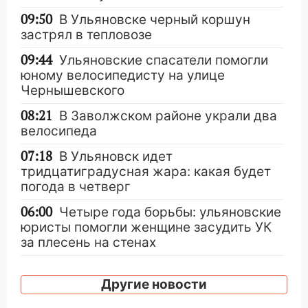
09:50
В Ульяновске черный коршун
застрял в тепловозе
09:44
Ульяновские спасатели помогли
юному велосипедисту на улице
Чернышевского
08:21
В Заволжском районе украли два
велосипеда
07:18
В Ульяновск идет
тридцатиградусная жара: какая будет
погода в четверг
06:00
Четыре года борьбы: ульяновские
юристы помогли женщине засудить УК
за плесень на стенах
05:00
Кому 6 августа звезды сулят
прибыль, а кому — испытания на
Другие новости
прочность