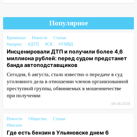
05.08.2026
22:58
Соцсети: на проспекте Тюленева
ДТП с мотоциклистом
Популярное
20:22
Мошенники обманули 92-летнюю
Криминал
жительницу Ульяновской области
Новости
Статьи
#аварии
#ДТП
#СК
#УМВД
19:14
Житель Ульяновской области
Инсценировали ДТП и получили более 4,6
подвез троих незнакомцев на трассе и
миллиона рублей: перед судом предстанет
заработал уголовное дело
банда автоподставщиков
18:14
Сегодня, 6 августа, стало известно о передаче в суд
Прогноз погоды на 6 августа в
Ульяновской области
уголовного дела в отношении членов организованной
преступной группы, обвиняемых в мошенничестве
18:00
Мотофристайл, рок и силовой
при получении
экстрим: в Ульяновске пройдет
06.08.2026
большой фестиваль «Наше время»
17:30
Где есть бензин в Ульяновске 5
Новости
Общество
Статьи
августа после рабочего дня: список АЗС
#бензин
Где есть бензин в Ульяновске днем 6
17:05
«Обыск» по видеосвязи: в