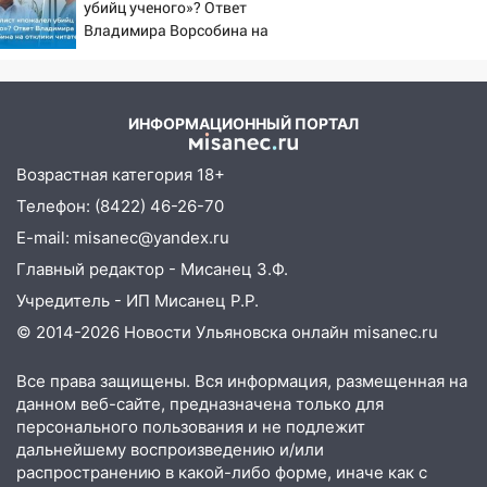
погода в Ульяновске днем 5 августа
убийц ученого»? Ответ
состояние пострадавших
Владимира Ворсобина на
06:10
Двое мигрантов изнасиловали 13-
отклики читателей
летнюю девочку в центре Ульяновска
06:00
Мертвеца выкопали, посадили в
ИНФОРМАЦИОННЫЙ ПОРТАЛ
мешок и попытались утопить в Волге
Возрастная категория 18+
05:30
Астрологи назвали самый
опасный день августа: что ждет каждый
Телефон: (8422) 46-26-70
знак 5 августа
E-mail: misanec@yandex.ru
04.08.2026
Главный редактор - Мисанец З.Ф.
23:27
Прокуратура проверяет
Учредитель - ИП Мисанец Р.Р.
капремонт школы в посёлке Налейка
© 2014-2026 Новости Ульяновска онлайн
misanec.ru
22:33
Прокуратура проверяет
спортивные объекты в Старой Майне
Все права защищены. Вся информация, размещенная на
данном веб-сайте, предназначена только для
21:01
Ульяновцев приглашают сдать
персонального пользования и не подлежит
кровь: День донора пройдёт 6 августа
дальнейшему воспроизведению и/или
распространению в какой-либо форме, иначе как с
20:17
Ульяновская область девятую