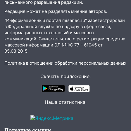
письменного разрешения редакции.
неделю подряд удерживает самые
Редакция может не разделять мнение авторов.
низкие цены на подсолнечное масло
"Информационный портал misanec.ru" зарегистрирован
19:33
Коровы-рекордсменки: в
в Федеральной службе по надзору в сфере связи,
Ульяновской области выросли надои
информационных технологий и массовых
молока
коммуникаций. Свидетельство о регистрации средства
массовой информации ЭЛ №ФС 77 - 61045 от
18:20
В Ульяновской области до конца
05.03.2015
года благоустроят 20 родников
Политика в отношении обработки персональных данных
17:27
В Ульяновской области 114 детей-
сирот получили жильё с начала года
Скачать приложение:
16:43
Дорожный сезон перевалил за
экватор: в Ульяновской области
обновили половину региональных трасс
Наша статистика:
16:31
В Ульяновской области
капитально отремонтируют 101
многоквартирный дом
16:30
Прогноз погоды в Ульяновской
Полезные ссылки