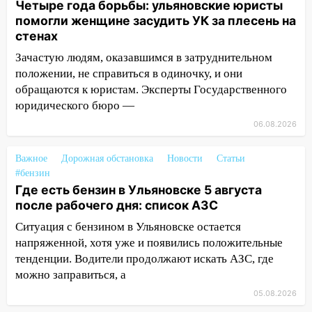
Четыре года борьбы: ульяновские юристы
14:32
На Ульяновскую область
помогли женщине засудить УК за плесень на
надвигается жара
стенах
14:08
Пешеход переходил по «зебре»:
Зачастую людям, оказавшимся в затруднительном
подробности серьезной аварии на
положении, не справиться в одиночку, и они
Фруктовой
обращаются к юристам. Эксперты Государственного
13:30
В Димитровграде на улице
юридического бюро —
Трудовой горело здание
06.08.2026
13:00
Водитель без прав врезался в
Важное
Дорожная обстановка
Новости
Статьи
припаркованный автомобиль
#бензин
12:37
Переезжал «зебру» на
Где есть бензин в Ульяновске 5 августа
велосипеде и попал под колеса
после рабочего дня: список АЗС
Ситуация с бензином в Ульяновске остается
12:18
Вспыхнул изнутри: в
напряженной, хотя уже и появились положительные
Железнодорожном районе горела дача
тенденции. Водители продолжают искать АЗС, где
11:33
В Засвияжье под колёса авто
можно заправиться, а
попал мужчина
05.08.2026
11:17
В Радищевском районе сгорели