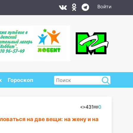
Войти
х
Гороскоп
431
0
оваться на две вещи: на жену и на