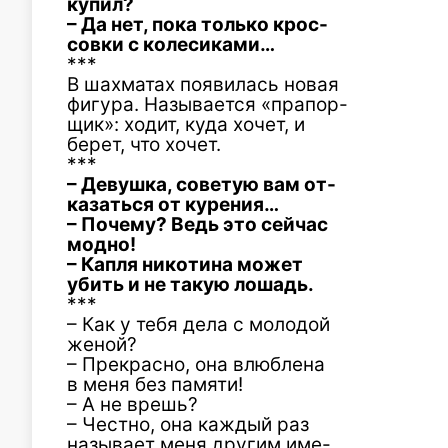
купил?
– Да нет, пока только крос-
совки с колесиками…
***
В шахматах появилась новая
фигура. Называется «прапор-
щик»: ходит, куда хочет, и
берет, что хочет.
***
– Девушка, советую вам от-
казаться от курения…
– Почему? Ведь это сейчас
модно!
– Капля никотина может
убить и не такую лошадь.
***
– Как у тебя дела с молодой
женой?
– Прекрасно, она влюблена
в меня без памяти!
– А не врешь?
– Честно, она каждый раз
называет меня другим име-