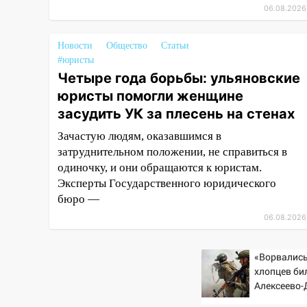
06.08.2026
13:36
В Инзе произошел
крупный пожар
Новости
Общество
Статьи
13:00
В суде защитили
#юристы
репутацию мужчины, которого
Четыре года борьбы: ульяновские
необоснованно обвиняли в
юристы помогли женщине
жестоком обращении с
засудить УК за плесень на стенах
животными
Зачастую людям, оказавшимся в
12:28
Миллион на «льготниках»:
затруднительном положении, не справиться в
в Ульяновской области
одиночку, и они обращаются к юристам.
перевозчик провернул хитрую
Эксперты Государственного юридического
схему с чужими проездными
бюро —
12:10
Ульяновский алиментщик
06.08.2026
накопил 120 тысяч долга
11:49
Снят режим «Ракетная
«Ворвались
опасность» на территории
хлопцев бил
Ульяновской области
Алексеево
стала моги
11:30
Кабмин РФ разрешил до 1