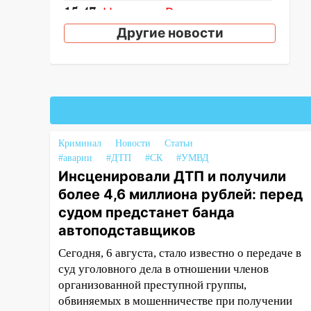
15:47
На улице Радищева
сбили курьера: крупная авария
Другие новости
в Ульяновске
15:15
Проводил до квартиры и
ограбил: новый кавалер
женщины оказался
рецидивистом
14:26
В Ульяновске ограничат
Криминал
Новости
Статьи
движение по улице Ефремова
#аварии
#ДТП
#СК
#УМВД
Инсценировали ДТП и получили
14:23
67% ульяновцев готовы
более 4,6 миллиона рублей: перед
передумать увольняться, если
судом предстанет банда
им повысят зарплату
автоподставщиков
14:01
Инсценировали ДТП и
получили более 4,6 миллиона
Сегодня, 6 августа, стало известно о передаче в
рублей: перед судом
суд уголовного дела в отношении членов
предстанет банда
организованной преступной группы,
автоподставщиков
обвиняемых в мошенничестве при получении