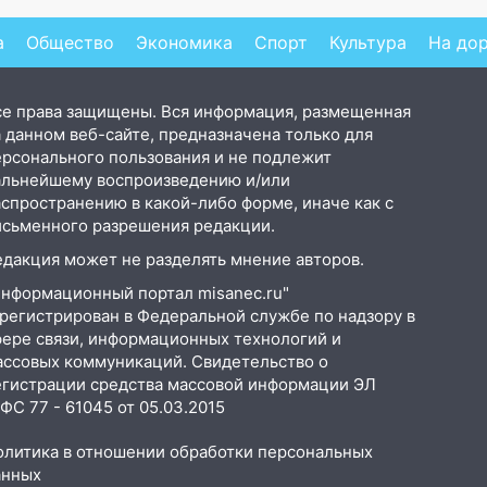
ьяра»
восемь человек
06/08/2026 – Новости
а
Общество
Экономика
Спорт
Культура
На до
се права защищены. Вся информация, размещенная
 данном веб-сайте, предназначена только для
ерсонального пользования и не подлежит
альнейшему воспроизведению и/или
аспространению в какой-либо форме, иначе как с
исьменного разрешения редакции.
едакция может не разделять мнение авторов.
Информационный портал misanec.ru"
арегистрирован в Федеральной службе по надзору в
фере связи, информационных технологий и
ассовых коммуникаций. Свидетельство о
егистрации средства массовой информации ЭЛ
С 77 - 61045 от 05.03.2015
олитика в отношении обработки персональных
анных