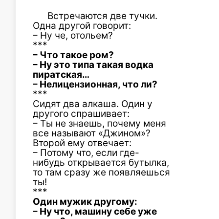
Встречаются две тучки.
Одна другой говорит:
– Ну че, отольем?
***
– Что такое ром?
– Ну это типа такая водка
пиратская…
– Нелицензионная, что ли?
***
Сидят два алкаша. Один у
другого спрашивает:
– Ты не знаешь, почему меня
все называют «Джином»?
Второй ему отвечает:
– Потому что, если где-
нибудь открывается бутылка,
то там сразу же появляешься
ты!
***
Один мужик другому:
– Ну что, машину себе уже