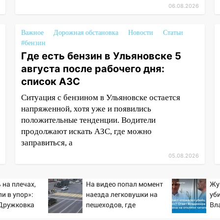
06.08.2026
Важное
Дорожная обстановка
Новости
Статьи
#бензин
Где есть бензин в Ульяновске 5
августа после рабочего дня:
список АЗС
Ситуация с бензином в Ульяновске остается
напряженной, хотя уже и появились
положительные тенденции. Водители
продолжают искать АЗС, где можно
заправиться, а
05.08.2026
 на плечах,
На видео попал момент
Жу
и в упор»:
наезда легковушки на
уб
-Дружковка
пешеходов, где
Вл
льником для
пострадали минимум
от