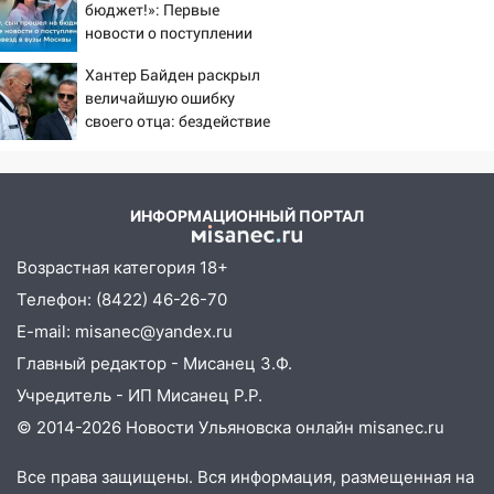
бюджет!»: Первые
прокуратуры в селах Ульяновской
новости о поступлении
области привели в порядок детские
детей звезд в вузы
площадки
Хантер Байден раскрыл
Москвы
величайшую ошибку
15:27
Прокуратура проверяет
своего отца: бездействие
капремонт школы в селе Кивать
против Трампа
15:08
В Кузоватово после прокурорской
проверки обновили разметку на
пешеходных переходах
ИНФОРМАЦИОННЫЙ ПОРТАЛ
14:40
На проспекте Гая в Ульяновске
Возрастная категория 18+
запретили остановку автомобилей на
Телефон: (8422) 46-26-70
50-метровом участке
E-mail: misanec@yandex.ru
14:22
В Новом городе 8 августа пройдет
Главный редактор - Мисанец З.Ф.
большой фестиваль «Наше время» с
мотофристайлом и концертом
Учредитель - ИП Мисанец Р.Р.
«Мураками»
© 2014-2026 Новости Ульяновска онлайн
misanec.ru
14:04
Жару смоет ливнями: прогноз
Все права защищены. Вся информация, размещенная на
погоды в Ульяновской области на