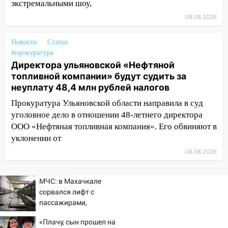
экстремальными шоу,
новых аппаратов ИВЛ
08.08.2026
16:51
В Чердаклинском районе
ремонтируют дороги, ставят остановки
Новости
Статьи
и проводят новое освещение
#прокуратура
Директора ульяновской «Нефтяной
16:35
В Ульяновске установили ещё
топливной компании» будут судить за
девять бункеров для крупногабаритного
неуплату 48,4 млн рублей налогов
мусора
Прокуратура Ульяновской области направила в суд
16:26
В Ульяновске бесплатно покажут
уголовное дело в отношении 48-летнего директора
матч «Волги» под открытым небом
ООО «Нефтяная топливная компания». Его обвиняют в
уклонении от
16:12
В Ульяновском госуниверситете
разработают отечественный прибор для
08.08.2026
цифровой ПЦР
15:47
Ульяновцы могут вернуть деньги
МЧС: в Махачкале
за абонементы закрывшегося фитнес-
сорвался лифт с
пассажирами,
клуба «Рекорд-Fitness»
пострадали четыре
15:34
«Плачу, сын прошел на
После вмешательства
человека