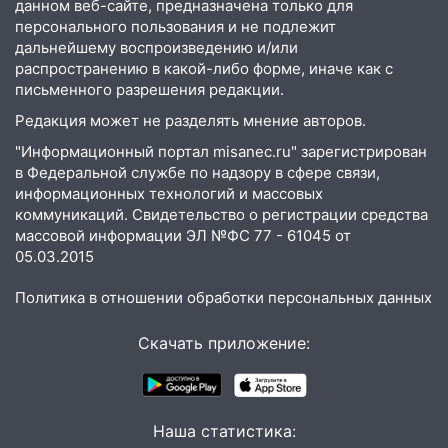
данном веб-сайте, предназначена только для
выходные 8-9 августа
персонального пользования и не подлежит
13:30
дальнейшему воспроизведению и/или
В Ульяновске транспортные
распространению в какой-либо форме, иначе как с
полицейские проведут акцию «Час
письменного разрешения редакции.
пассажира»
Редакция может не разделять мнение авторов.
13:20
В Ульяновске за один день
обокрали женщину на пляже и
"Информационный портал misanec.ru" зарегистрирован
в Федеральной службе по надзору в сфере связи,
подростка в сквере
информационных технологий и массовых
13:01
В Димитровграде мужчина
коммуникаций. Свидетельство о регистрации средства
выбросил из машины страйкбольную
массовой информации ЭЛ №ФС 77 - 61045 от
гранату: его задержали
05.03.2015
12:34
На Ульяновскую область
Политика в отношении обработки персональных данных
надвигается сильнейшая непогода: град
и шквал до 27 м/с
Скачать приложение:
12:31
Ульяновец хотел купить иномарку
из Европы и потерял 760 тысяч рублей
12:20
Наша статистика:
В Чердаклинском районе