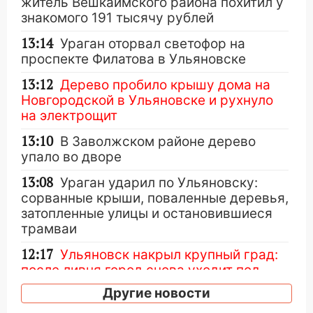
житель Вешкаймского района похитил у
знакомого 191 тысячу рублей
13:14
Ураган оторвал светофор на
проспекте Филатова в Ульяновске
13:12
Дерево пробило крышу дома на
Новгородской в Ульяновске и рухнуло
на электрощит
13:10
В Заволжском районе дерево
упало во дворе
13:08
Ураган ударил по Ульяновску:
сорванные крыши, поваленные деревья,
затопленные улицы и остановившиеся
трамваи
12:17
Ульяновск накрыл крупный град:
после ливня город снова уходит под
воду
Другие новости
12:12
Прокуратура взяла на контроль