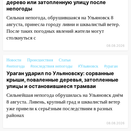
дерево или затопленную улицу после
Ульяновской области
непогоды
08:30
Поджог со свечой, 16 сгоревших
Сильная непогода, обрушившаяся на Ульяновск 8
домов и выстрел за водку
августа, принесла городу ливни и шквалистый ветер.
После таких погодных явлений жители могут
07:50
Какая погоды будет днем 8
столкнуться с
августа
08.08.2026
06:45
Императорский мост в
Ульяновске останется закрытым до
Новости
Происшествия
Статьи
утра 10 августа
#непогода
#последствия непогоды
#Ульяновск
#ураган
Ураган ударил по Ульяновску: сорванные
05:18
Судьба готовит сюрприз: гороскоп
крыши, поваленные деревья, затопленные
на 8 августа — кому повезет с
улицы и остановившиеся трамваи
деньгами, а кого ждет неожиданная
встреча
Сильнейшая непогода обрушилась на Ульяновск днём
8 августа. Ливень, крупный град и шквалистый ветер
04:47
В Ульяновской области объявили
уже привели к серьёзным последствиям в разных
ракетную опасность: звучат сирены
районах
07.08.2026
08.08.2026
20:40
Ульяновские аграрии смогут