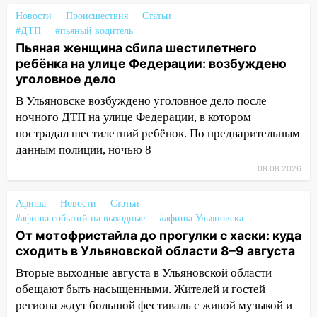
купить тракторы с отсрочкой платежа
Новости
Происшествия
Статьи
до декабря
#ДТП
#пьяный водитель
Пьяная женщина сбила шестилетнего
19:34
В следственном управлении
ребёнка на улице Федерации: возбуждено
состоялось торжественное
уголовное дело
мероприятие, приуроченное к
празднованию Дня сотрудника органов
В Ульяновске возбуждено уголовное дело после
следствия Российской Федерации
ночного ДТП на улице Федерации, в котором
пострадал шестилетний ребёнок. По предварительным
19:30
Ульяновцев приглашают
данным полиции, ночью 8
поддержать «Симбирскую чебурашку»
08.08.2026
на фестивале «ФормАРТ»
18:11
Ульяновская область стала
Афиша
Новости
Статьи
пилотным регионом проекта
#афиша событий на выходные
#афиша Ульяновска
«Культурное долголетие»
От мотофристайла до прогулки с хаски: куда
сходить в Ульяновской области 8–9 августа
17:23
Прогноз погоды в Ульяновской
области на 8 августа
Вторые выходные августа в Ульяновской области
обещают быть насыщенными. Жителей и гостей
17:16
В реанимацию Ульяновской
региона ждут большой фестиваль с живой музыкой и
областной больницы поступили шесть