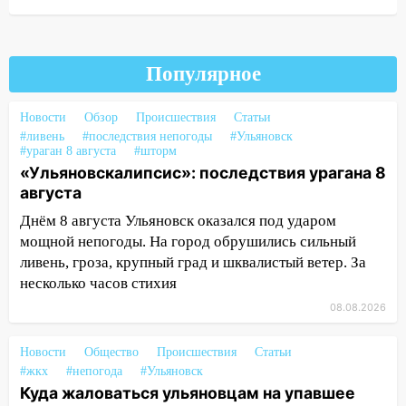
ДТП с шестилетним ребёнком на улице
Федерации
12:01
Пьяная женщина сбила
Популярное
шестилетнего ребёнка на улице
Федерации: возбуждено уголовное дело
Новости
Обзор
Происшествия
Статьи
#ливень
#последствия непогоды
#Ульяновск
11:16
В Ульяновске ищут 37-летнего
#ураган 8 августа
#шторм
мужчину, пропавшего ещё 19 июля
«Ульяновскалипсис»: последствия урагана 8
августа
10:30
От мотофристайла до прогулки с
хаски: куда сходить в Ульяновской
Днём 8 августа Ульяновск оказался под ударом
области 8–9 августа
мощной непогоды. На город обрушились сильный
ливень, гроза, крупный град и шквалистый ветер. За
10:11
Директора ульяновской
несколько часов стихия
«Нефтяной топливной компании» будут
судить за неуплату 48,4 млн рублей
08.08.2026
налогов
Новости
Общество
Происшествия
Статьи
09:28
Дети на дорогах: пострадали
#жкх
#непогода
#Ульяновск
велосипедисты, мотоциклисты и
Куда жаловаться ульяновцам на упавшее
пешеходы. Обзор крупных аварий в