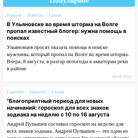
Популярное
10:13
Прокуратура подвела итоги
недели в Ульяновской области
Важное
Новости
Статьи
09:18
Из-за ливня заблокировано
В Ульяновске во время шторма на Волге
движение трамваев в Ульяновске
пропал известный блогер: нужна помощь в
поисках
09:15
Ураган, изнасилование ребенка,
автоподставы и атака беспилотников:
Ульяновцев просят оказать помощь в поиске
важные итоги прошедшей недели в
мужчины, который пропал на Волге во время шторма.
Ульяновской области
Вчера, 8 августа, в разгар непогоды в акватории реки
в районе
08:20
В Ульяновске восстановили
трамвайную и троллейбусную
09.08.2026
инфраструктуру после шторма
Гороскоп
Новости
Статьи
08:19
Внимание! В Цильнинском районе
"Благоприятный период для новых
пропал 67-летний мужчина
начинаний: гороскоп для всех знаков
08:11
На Ульяновск снова надвигается
зодиака на неделю с 10 по 16 августа
непогода
Андрей Пупышев составил гороскоп на неделю для
всех знаков зодиака. Андрей Пупышев — это один из
07:30
Евро-3 вместо Евро-5: что