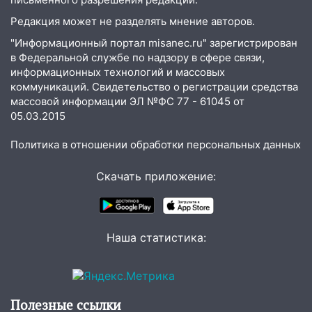
закончится сегодня: сильные ливни
сохранятся 9 августа
Редакция может не разделять мнение авторов.
13:15
Трижды «брал в долг» без спроса:
"Информационный портал misanec.ru" зарегистрирован
в Федеральной службе по надзору в сфере связи,
житель Вешкаймского района похитил у
информационных технологий и массовых
знакомого 191 тысячу рублей
коммуникаций. Свидетельство о регистрации средства
13:14
Ураган оторвал светофор на
массовой информации ЭЛ №ФС 77 - 61045 от
проспекте Филатова в Ульяновске
05.03.2015
13:12
Дерево пробило крышу дома на
Политика в отношении обработки персональных данных
Новгородской в Ульяновске и рухнуло
на электрощит
Скачать приложение:
13:10
В Заволжском районе дерево
упало во дворе
13:08
Наша статистика:
Ураган ударил по Ульяновску:
сорванные крыши, поваленные деревья,
затопленные улицы и остановившиеся
трамваи
Полезные ссылки
12:17
Ульяновск накрыл крупный град: