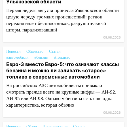
Ульяновской области
17:00
«Ульяновскалипсис»: последствия
Первая неделя августа принесла Ульяновской области
урагана 8 августа
целую череду громких происшествий: регион
16:38
Прогноз погоды в Ульяновской
пережил налет беспилотников, разрушительный
области на 9 августа
шторм, парализовавший
09.08.2026
16:34
Из-за мощной непогоды в
Ульяновске отменили фестиваль «Наше
время»
Новости
Общество
Статьи
#автомобили
#бензин
#топливо
16:17
Мелекесский район первым в
Евро-3 вместо Евро-5: что означают классы
Ульяновской области намолотил более
бензина и можно ли заливать «старое»
100 тысяч тонн зерна
топливо в современные автомобили
15:17
В колледжи и техникумы
На российских АЗС автомобилисты привыкли
Ульяновской области подали более 10
смотреть прежде всего на крупные цифры — АИ-92,
тысяч заявлений
АИ-95 или АИ-98. Однако у бензина есть еще одна
характеристика, которая обычно
15:04
Фоторепортаж с улиц Ульяновска
09.08.2026
после шторма: поваленные деревья и
затопленные улицы
Новости
Обзор
Происшествия
Статьи