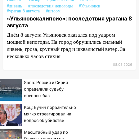
14:28
Ураган вырвал остановку на улице
#ливень
#последствия непогоды
#Ульяновск
Деева в Заволжье
#ураган 8 августа
#шторм
«Ульяновскалипсис»: последствия урагана 8
14:26
Жители Ульяновска сами
августа
пытаются расчистить ливнёвки, не
Днём 8 августа Ульяновск оказался под ударом
дождавшись коммунальщиков
мощной непогоды. На город обрушились сильный
14:16
Шторм продолжает ломать город:
ливень, гроза, крупный град и шквалистый ветер. За
на улице Любови Шевцовой рухнул
несколько часов стихия
светофор
08.08.2026
14:14
Студента из Ульяновска обманули
мошенники под видом преподавателя
Sana: Россия и Сирия
определили судьбу
14:12
Куда жаловаться ульяновцам на
военных баз
упавшее дерево или затопленную улицу
после непогоды
Коц: Вучич поразительно
мягко отреагировал на
13:59
В Новом городе ураганным
вопрос об убийстве
ветром сорвало опалубку со
русских
строящегося дома
Масштабный удар по
Одессе и портам на