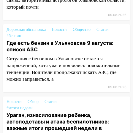
самых авторитетных астрологов Ульяновской области,
означают классы бензина и можно ли
который почти
заливать «старое» топливо в
современные автомобили
09.08.2026
06:30
Какая погода будет в Ульяновской
Дорожная обстановка
Новости
Общество
Статьи
области днем 9 августа
#бензин
05:05
День, когда всё может
Где есть бензин в Ульяновске 9 августа:
измениться: гороскоп на 9 августа —
список АЗС
три знака получат шанс, который нельзя
Ситуация с бензином в Ульяновске остается
упустить
напряженной, хотя уже и появились положительные
08.08.2026
тенденции. Водители продолжают искать АЗС, где
можно заправиться, а
20:10
Во время урагана в Ульяновске на
Волге перевернулась лодка
09.08.2026
19:55
В Ульяновске упавшее дерево
Новости
Обзор
Статьи
заблокировало в машине двух женщин
#итоги недели
17:15
Ураган, изнасилование ребенка,
В Ульяновской области
автоподставы и атака беспилотников:
ремонтируют девять мостов: один уже
важные итоги прошедшей недели в
готов, ещё два — почти завершены