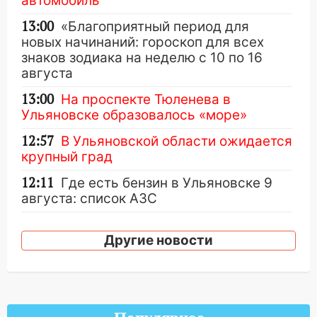
автомобиль
13:00
«Благоприятный период для
новых начинаний: гороскоп для всех
знаков зодиака на неделю с 10 по 16
августа
13:00
На проспекте Тюленева в
Ульяновске образовалось «море»
12:57
В Ульяновской области ожидается
крупный град
12:11
Где есть бензин в Ульяновске 9
августа: список АЗС
11:55
Соцсети: светофор упал на
машину во время сильного ливня в
Другие новости
Ульяновске
11:00
В Ульяновской области люди в
СНТ сидят без света