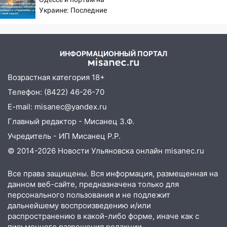
13:54
В мэрии Ульяновска рассказали,
Украине: Последние
как устраняют последствия мощного
новости, подробности об
шторма
ударах России 9 августа
2026 года
13:49
Стихия продолжает крушить
ИНФОРМАЦИОННЫЙ ПОРТАЛ
Ульяновск: дерево рухнуло на дом на
Орджоникидзе
Возрастная категория 18+
13:47
На Нижней Террасе мощным
Телефон: (8422) 46-26-70
ветром вырвало дерево с корнем
E-mail: misanec@yandex.ru
13:46
Сильный ветер сорвал крышу с
Главный редактор - Мисанец З.Ф.
СТО на проспекте Созидателей
Учредитель - ИП Мисанец Р.Р.
13:35
Непогода продолжает бить по
© 2014-2026 Новости Ульяновска онлайн
misanec.ru
транспорту: в Ульяновске трамвай
сошёл с рельсов
Все права защищены. Вся информация, размещенная на
данном веб-сайте, предназначена только для
13:22
Упавшие деревья перекрыли
персонального пользования и не подлежит
дороги в Ульяновске: фото
дальнейшему воспроизведению и/или
распространению в какой-либо форме, иначе как с
13:17
Непогода в Ульяновске не
письменного разрешения редакции.